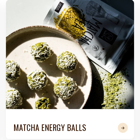
é
Láhve
Kokosové nádobí
MATCHA ENERGY BALLS