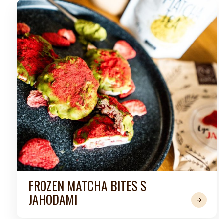
Kombuchy
Porcovan
Energetické nápoje
Sypané
Superfood shoty
Kokosové nápoje
Ostatní nápoje
FROZEN MATCHA BITES S
JAHODAMI