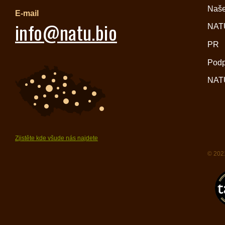
Naše
E-mail
info@natu.bio
NATU
PR
Pod
NATU
Zjistěte kde všude nás najdete
© 2021