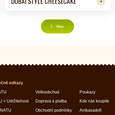
DUBAI STYLE CHEESECAKE
Více
ečné odkazy
ATU
Velkoobchod
Poukazy
 = Udržitelnost
Doprava a platba
Kde nás koupíte
 NATU
Obchodní podmínky
Ambasadoři