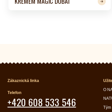
KRÉMEM MAGIC DUBAI
Zákaznická linka
Užit
O N
Telefon
+420 608 533 546
NATU
Tým