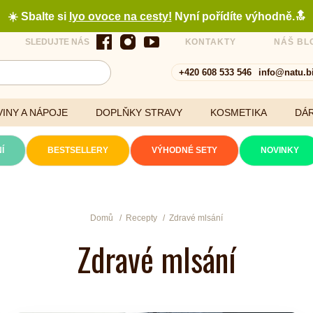
☀️ Sbalte si
lyo ovoce na cesty
!
Nyní pořídíte výhodně.🔝
SLEDUJTE NÁS
KONTAKTY
NÁŠ BL
+420 608 533 546
info@natu.b
INY A NÁPOJE
DOPLŇKY STRAVY
KOSMETIKA
DÁ
Í
BESTSELLERY
VÝHODNÉ SETY
NOVINKY
Cereálie a vločky
Domů
Recepty
Zdravé mlsání
Zdravé mlsání
xtrakty