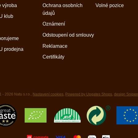
 výroba
Ochrana osobních
Volné pozice
údajů
 klub
Oznámení
Odstoupení od smlouvy
porujeme
Reklamace
 prodejna
Certifikáty
 - 2026 Natu s.r.o.,
Nastavení cookies
,
Powered by Upgates Shops
,
design Sniper