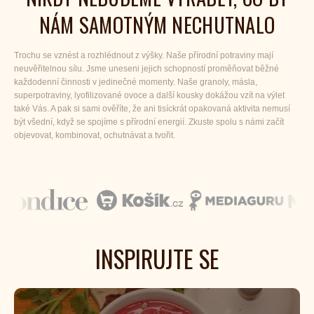
NÁM SAMOTNÝM NECHUTNALO
Trochu se vznést a rozhlédnout z výšky. Naše přírodní potraviny mají
neuvěřitelnou sílu. Jsme uneseni jejich schopností proměňovat běžné
každodenní činnosti v jedinečné momenty. Naše granoly, másla,
superpotraviny, lyofilizované ovoce a další kousky dokážou vzít na výlet
také Vás. A pak si sami ověříte, že ani tisíckrát opakovaná aktivita nemusí
být všední, když se spojíme s přírodní energií. Zkuste spolu s námi začít
objevovat, kombinovat, ochutnávat a tvořit.
INSPIRUJTE SE