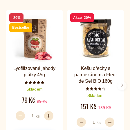
-20%
Akce
-20%
Bestseller
Lyofilizované jahody
Kešu ořechy s
plátky 45g
parmezánem a Fleur
de Sel BIO 160g
Počet hvězdiček je 5 z 5
Dalš
Skladem
Počet hvězdiček je 4 
Skladem
79 Kč
99 Kč
151 Kč
189 Kč
ks
ks