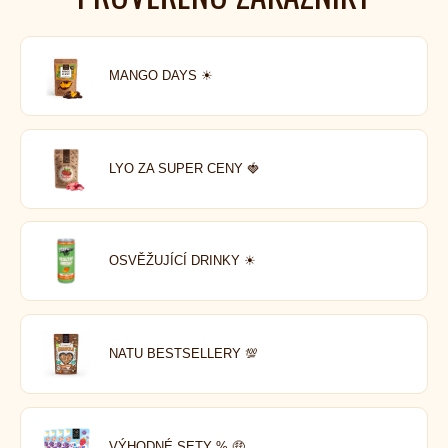
MANGO DAYS ☀
LYO ZA SUPER CENY 🍓
OSVĚŽUJÍCÍ DRINKY ☀
NATU BESTSELLERY 💯
VÝHODNÉ SETY % 🤑