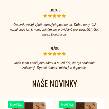
TEREZA B.
Opravdu velký výběr zdravých pochoutek. Dobre ceny. Již
nenakupuji jen k narozeninám ale pravidelně pro zdravější tělo i
mysl. Doporučuji.
KLÁRA
Měla jsem zboží jako dárek a mužů říct, že byl nádherně
zabalený. Rychlé dodání, můžu jen doporučit.
NAŠE NOVINKY
Novinka
Novinka