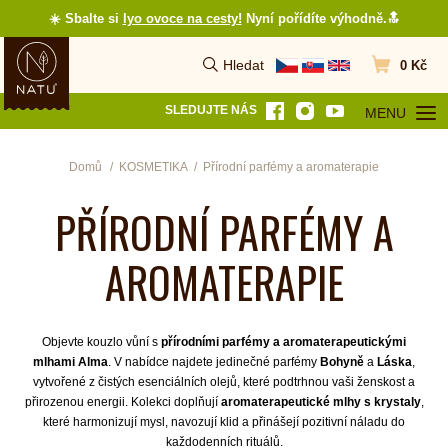
☀️ Sbalte si
lyo ovoce na cesty
!
Nyní pořídíte výhodně.🔝
Hledat
0 Kč
Vyhledat
Přejít do koš
SLEDUJTE NÁS
MENU
OTEVŘÍT MEN
Domů
KOSMETIKA
Přírodní parfémy a aromaterapie
PŘÍRODNÍ PARFÉMY A
AROMATERAPIE
Objevte kouzlo vůní s
přírodními parfémy a aromaterapeutickými
mlhami Alma
. V nabídce najdete jedinečné parfémy
Bohyně
a
Láska
,
vytvořené z čistých esenciálních olejů, které podtrhnou vaši ženskost a
přirozenou energii. Kolekci doplňují
aromaterapeutické mlhy s krystaly
,
které harmonizují mysl, navozují klid a přinášejí pozitivní náladu do
každodenních rituálů.