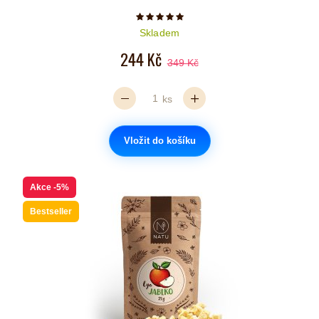
Počet hvězdiček je 5 z 5
Skladem
244 Kč
349 Kč
ks
Vložit do košíku
Akce
-5%
Bestseller