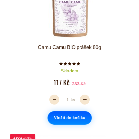
Camu Camu BIO prášek 80g
Počet hvězdiček je 5 z 5
Skladem
117 Kč
233 Kč
ks
Vložit do košíku
Akce
-60%