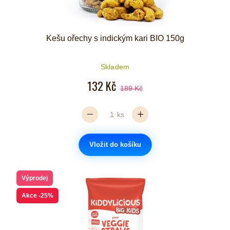
Kešu ořechy s indickým kari BIO 150g
Skladem
132 Kč
189 Kč
ks
Vložit do košíku
Výprodej
Akce
-25%