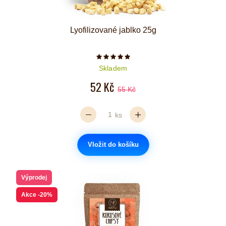
Lyofilizované jablko 25g
Počet hvězdiček je 5 z 5
Skladem
52 Kč
55 Kč
ks
Vložit do košíku
Výprodej
Akce
-20%