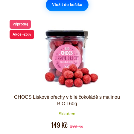
Vložit do košíku
Výprodej
Akce
-25%
CHOCS Lískové ořechy v bílé čokoládě s malinou
BIO 160g
Skladem
149 Kč
199 Kč