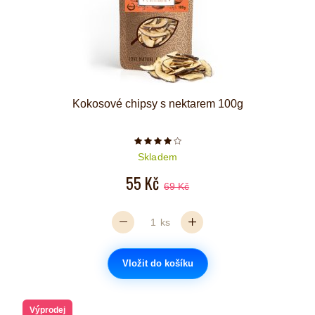
Kokosové chipsy s nektarem 100g
Počet hvězdiček je 4 z 5
Skladem
55 Kč
69 Kč
ks
Vložit do košíku
Výprodej