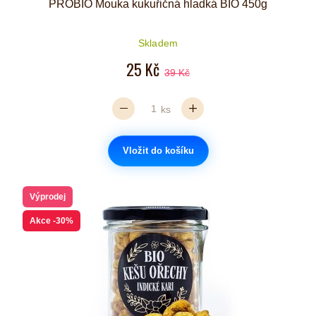
PROBIO Mouka kukuřičná hladká BIO 450g
Skladem
25 Kč
39 Kč
ks
Vložit do košíku
Výprodej
Akce
-30%