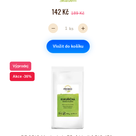
Skladem
142 Kč
189 Kč
ks
Vložit do košíku
Výprodej
Akce
-36%