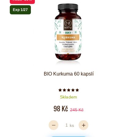
Exp 1/27
BIO Kurkuma 60 kapslí
Počet hvězdiček je 5 z 5
Skladem
98 Kč
245 Kč
ks