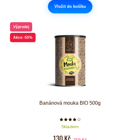
Vložit do košíku
Výprodej
Akce
-50%
Banánová mouka BIO 500g
Počet hvězdiček je 4 z 5
Skladem
130 Kč
259 Kč