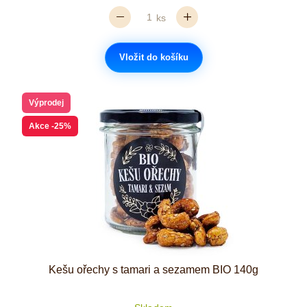
ks
Vložit do košíku
Výprodej
Akce
-25%
Kešu ořechy s tamari a sezamem BIO 140g