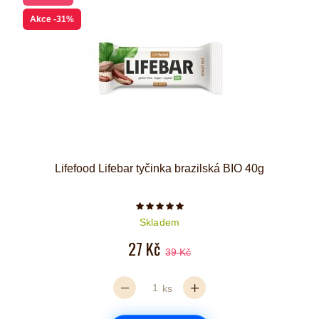
Akce
-31%
Lifefood Lifebar tyčinka brazilská BIO 40g
Počet hvězdiček je 5 z 5
Skladem
27 Kč
39 Kč
ks