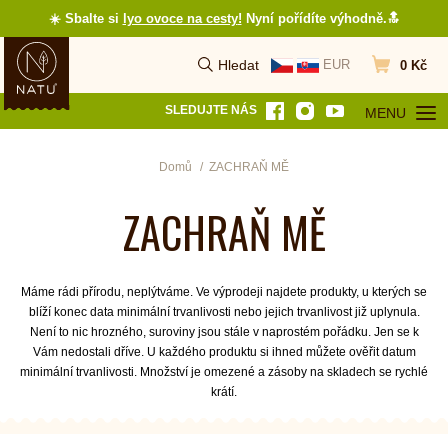
☀️ Sbalte si
lyo ovoce na cesty
!
Nyní pořídíte výhodně.🔝
Hledat
EUR
0 Kč
Vyhledat
Přejít do koš
SLEDUJTE NÁS
MENU
OTEVŘÍT MEN
Domů
ZACHRAŇ MĚ
ZACHRAŇ MĚ
Máme rádi přírodu, neplýtváme. Ve výprodeji najdete produkty, u kterých se
blíží konec data minimální trvanlivosti nebo jejich trvanlivost již uplynula
.
Není to nic hrozného, suroviny jsou stále v naprostém pořádku. Jen se k
Vám nedostali dříve. U každého produktu si ihned můžete ověřit datum
minimální trvanlivosti. Množství je omezené a zásoby na skladech se rychlé
krátí.