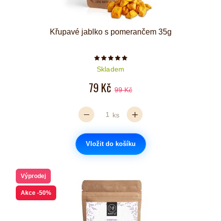
Křupavé jablko s pomerančem 35g
Počet hvězdiček je 5 z 5
Skladem
79 Kč
99 Kč
ks
Vložit do košíku
Výprodej
Akce
-50%