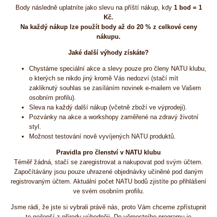
Body následně uplatníte jako slevu na příští nákup, kdy
1 bod = 1
Kč.
Na každý nákup lze použít body až do 20 % z celkové ceny
nákupu.
Jaké další výhody získáte?
Chystáme speciální akce a slevy pouze pro členy NATU klubu,
o kterých se nikdo jiný kromě Vás nedozví (stačí mít
zakliknutý souhlas se zasíláním novinek e-mailem ve Vašem
osobním profilu).
Sleva na každý další nákup (včetně zboží ve výprodeji).
Pozvánky na akce a workshopy zaměřené na zdravý životní
styl.
Možnost testování nově vyvíjených NATU produktů.
Pravidla pro členství v NATU klubu
Téměř žádná, stačí se zaregistrovat a nakupovat pod svým účtem.
Započítávány jsou pouze uhrazené objednávky učiněné pod daným
registrovaným účtem. Aktuální počet NATU bodů zjistíte po přihlášení
ve svém osobním profilu.
Jsme rádi, že jste si vybrali právě nás, proto Vám chceme zpřístupnit
to nejlepší z přírody výhodněji. Do věrnostního programu je