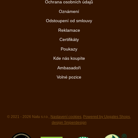
Ochrana osobních údajů
Oznámení
Odstoupení od smlouvy
Reklamace
Certifikáty
Poukazy
Kde nás koupíte
Ambasadoři
Volné pozice
© 2021 - 2026 Natu s.r.o.,
Nastavení cookies
,
Powered by Upgates Shops
,
design Sniperdesign