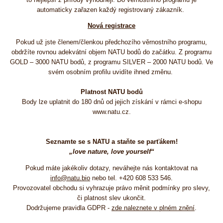
automaticky zařazen každý registrovaný zákazník.
Nová registrace
Pokud už jste členem/členkou předchozího věrnostního programu,
obdržíte rovnou adekvátní objem NATU bodů do začátku. Z programu
GOLD – 3000 NATU bodů, z programu SILVER – 2000 NATU bodů. Ve
svém osobním profilu uvidíte ihned změnu.
Platnost NATU bodů
Body lze uplatnit do 180 dnů od jejich získání v rámci e-shopu
www.natu.cz.
Seznamte se s NATU a staňte se parťákem!
„love nature, love yourself“
Pokud máte jakékoliv dotazy, neváhejte nás kontaktovat na
info@natu.bio
nebo tel. +420 608 533 546.
Provozovatel obchodu si vyhrazuje právo měnit podmínky pro slevy,
či platnost slev ukončit.
Dodržujeme pravidla GDPR -
zde naleznete v plném znění
.