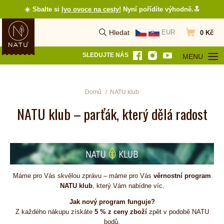
☀️ Sbalte si
lyo ovoce na cesty
!
Nyní pořídíte výhodně.🔝
Hledat
EUR
0 Kč
Vyhledat
Přejít do koš
SLEDUJTE NÁS
MENU
OTEVŘÍT MEN
Domů
NATU klub
NATU klub – parťák, který dělá radost
Máme pro Vás skvělou zprávu – máme pro Vás
věrnostní program
NATU klub
, který Vám nabídne víc.
Jak nový program funguje?
Z každého nákupu získáte
5 % z ceny zboží
zpět v podobě NATU
bodů.