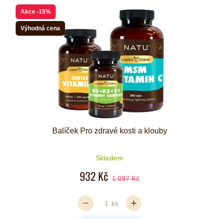
Akce
-15%
Výhodná cena
Balíček Pro zdravé kosti a klouby
Skladem
932 Kč
1 097 Kč
ks