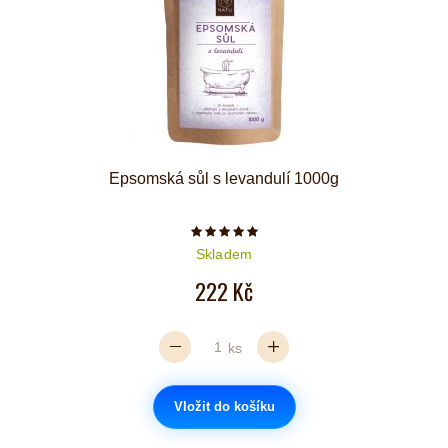
Epsomská sůl s levandulí 1000g
Počet hvězdiček je 5 z 5
Skladem
222 Kč
ks
Vložit do košíku