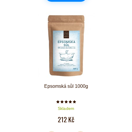
Epsomská sůl 1000g
Počet hvězdiček je 5 z 5
Skladem
212 Kč