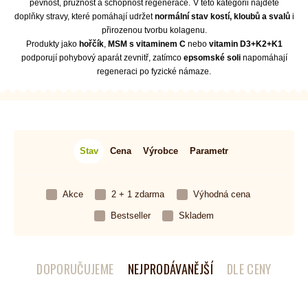
pevnost, pružnost a schopnost regenerace.
V této kategorii najdete
doplňky stravy, které pomáhají udržet
normální stav kostí, kloubů a svalů
i
přirozenou tvorbu kolagenu.
Produkty jako
hořčík
,
MSM s vitaminem C
nebo
vitamin D3+K2+K1
podporují pohybový aparát zevnitř, zatímco
epsomské soli
napomáhají
regeneraci po fyzické námaze.
Stav
Cena
Výrobce
Parametr
Akce
2 + 1 zdarma
Výhodná cena
Bestseller
Skladem
DOPORUČUJEME
NEJPRODÁVANĚJŠÍ
DLE CENY