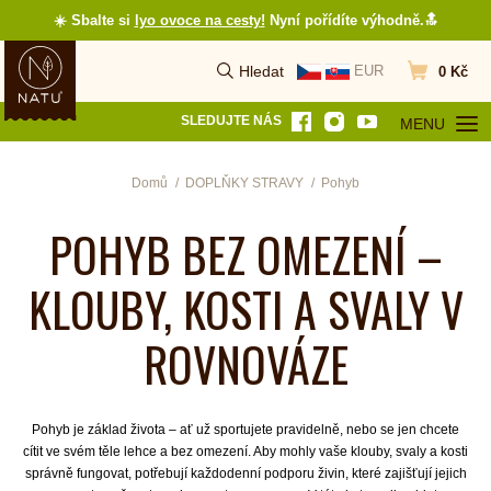
☀️ Sbalte si
lyo ovoce na cesty
!
Nyní pořídíte výhodně.🔝
Hledat
EUR
0 Kč
Vyhledat
Přejít do koš
SLEDUJTE NÁS
MENU
OTEVŘÍT MEN
Domů
DOPLŇKY STRAVY
Pohyb
POHYB BEZ OMEZENÍ –
KLOUBY, KOSTI A SVALY V
ROVNOVÁZE
Pohyb je základ života – ať už sportujete pravidelně, nebo se jen chcete
cítit ve svém těle lehce a bez omezení. Aby mohly vaše klouby, svaly a kosti
správně fungovat, potřebují každodenní podporu živin, které zajišťují jejich