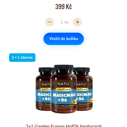
399 Kč
ks
Vložit do košíku
2 + 1 zdarma
2+1 Garden Fusion Hořčík bisglycinát