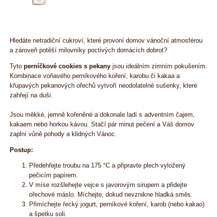
Hledáte netradiční cukroví, které provoní domov vánoční atmosférou
a zároveň potěší milovníky poctivých domácích dobrot?
Tyto
perníčkové cookies s pekany
jsou ideálním zimním pokušením.
Kombinace voňavého perníkového koření, karobu či kakaa a
křupavých pekanových ořechů vytvoří neodolatelné sušenky, které
zahřejí na duši.
Jsou měkké, jemně kořeněné a dokonale ladí s adventním čajem,
kakaem nebo horkou kávou. Stačí pár minut pečení a Váš domov
zaplní vůně pohody a klidných Vánoc.
Postup:
Předehřejte troubu na 175 °C a připravte plech vyložený
pečicím papírem.
V míse rozšlehejte vejce s javorovým sirupem a přidejte
ořechové máslo. Míchejte, dokud nevznikne hladká směs.
Přimíchejte řecký jogurt, perníkové koření, karob (nebo kakao)
a špetku soli.