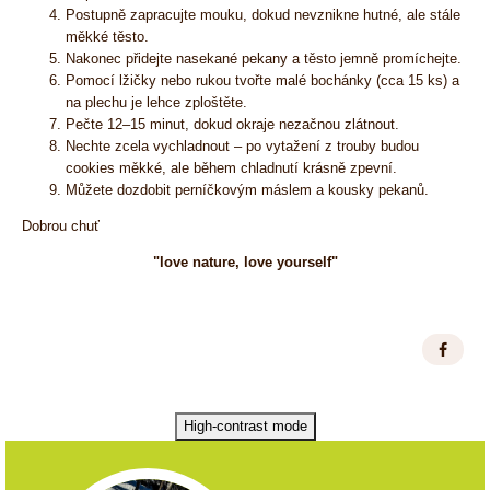
Postupně zapracujte mouku, dokud nevznikne hutné, ale stále
měkké těsto.
Nakonec přidejte nasekané pekany a těsto jemně promíchejte.
Pomocí lžičky nebo rukou tvořte malé bochánky (cca 15 ks) a
na plechu je lehce zploštěte.
Pečte 12–15 minut, dokud okraje nezačnou zlátnout.
Nechte zcela vychladnout – po vytažení z trouby budou
cookies měkké, ale během chladnutí krásně zpevní.
Můžete dozdobit perníčkovým máslem a kousky pekanů.
Dobrou chuť
"love nature, love yourself"
High-contrast mode