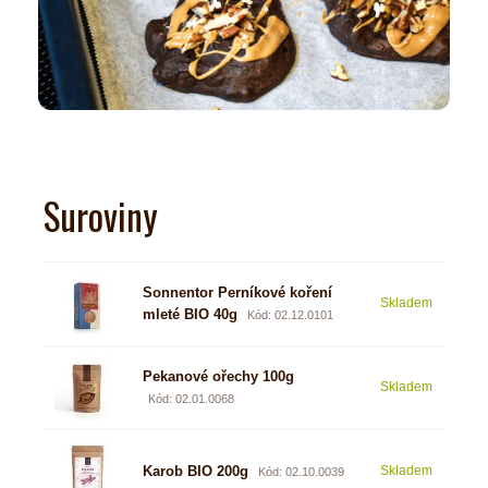
Suroviny
Sonnentor Perníkové koření
Skladem
70 
mleté BIO 40g
Kód: 02.12.0101
Pekanové ořechy 100g
Skladem
85 
Kód: 02.01.0068
Karob BIO 200g
Skladem
75 
Kód: 02.10.0039