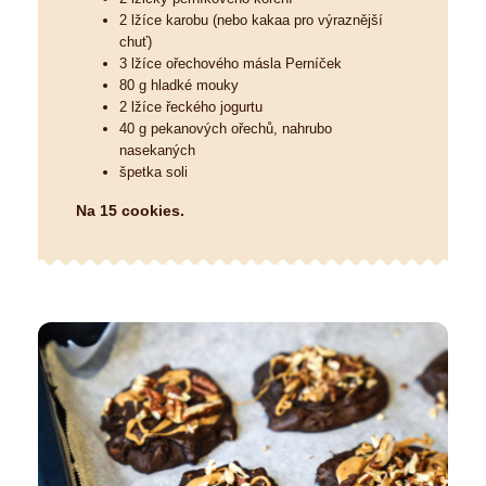
2 lžíce karobu (nebo kakaa pro výraznější
chuť)
3 lžíce ořechového másla Perníček
80 g hladké mouky
2 lžíce řeckého jogurtu
40 g pekanových ořechů, nahrubo
nasekaných
špetka soli
Na 15 cookies.