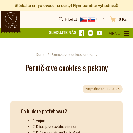
☀️ Sbalte si
lyo ovoce na cesty
!
Nyní pořídíte výhodně.🔝
Hledat
EUR
0 Kč
Vyhledat
Přejít do koš
SLEDUJTE NÁS
MENU
OTEVŘÍT MEN
Domů
Perníčkové cookies s pekany
Perníčkové cookies s pekany
Napsáno 09.12.2025
Co budete potřebovat?
1 vejce
2 lžíce javorového sirupu
2 lžičky perníkového koření