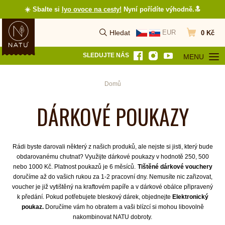
☀️ Sbalte si
lyo ovoce na cesty
!
Nyní pořídíte výhodně.🔝
Hledat
EUR
0 Kč
Vyhledat
Přejít do koš
SLEDUJTE NÁS
MENU
OTEVŘÍT MEN
Domů
DÁRKOVÉ POUKAZY
Rádi byste darovali některý z našich produků, ale nejste si jisti, který bude
obdarovanému chutnat? Využijte dárkové poukazy v hodnotě 250, 500
nebo 1000 Kč. Platnost poukazů je 6 měsíců.
Tištěné dárkové vouchery
doručíme až do vašich rukou za 1-2 pracovní dny. Nemusíte nic zařizovat,
voucher je již vytištěný na kraftovém papíře a v dárkové obálce připravený
k předání. Pokud potřebujete bleskový dárek, objednejte
Elektronický
poukaz.
Doručíme
vám ho obratem a vaši blízcí si mohou libovolně
nakombinovat NATU dobroty.