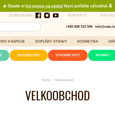
☀️ Sbalte si
lyo ovoce na cesty
!
Nyní pořídíte výhodně.🔝
SLEDUJTE NÁS
KONTAKTY
NÁŠ BL
+420 608 533 546
info@natu.b
INY A NÁPOJE
DOPLŇKY STRAVY
KOSMETIKA
DÁ
Í
BESTSELLERY
VÝHODNÉ SETY
NOVINKY
Cereálie a vločky
Domů
Velkoobchod
VELKOOBCHOD
xtrakty