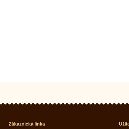
Zákaznická linka
Užit