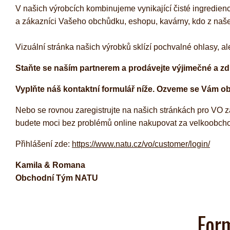
V našich výrobcích kombinujeme vynikající čisté ingredienc
a zákazníci Vašeho obchůdku, eshopu, kavárny, kdo z našeh
Vizuální stránka našich výrobků sklízí pochvalné ohlasy, al
Kombuchy
Porcovan
Energetické nápoje
Sypané
Staňte se naším partnerem a prodávejte výjimečné a z
Superfood shoty
Vyplňte náš kontaktní formulář
níže. Ozveme se Vám o
Kokosové nápoje
Ostatní nápoje
Nebo se rovnou zaregistrujte na našich stránkách pro VO 
budete moci bez problémů online nakupovat za velkoobcho
Přihlášení zde:
https://www.natu.cz/vo/customer/login/
Kamila & Romana
Obchodní Tým NATU
Form