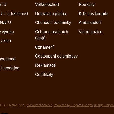
ATU
Velkoobchod
Poukazy
 = Udržitelnost
Doprava a platba
Kde nás koupíte
 NATU
Obchodní podmínky
Ambasadoři
 výroba
Ochrana osobních
Volné pozice
údajů
 klub
Oznámení
Odstoupení od smlouvy
porujeme
Reklamace
 prodejna
Certifikáty
 - 2026 Natu s.r.o.,
Nastavení cookies
,
Powered by Upgates Shops
,
design Sniper