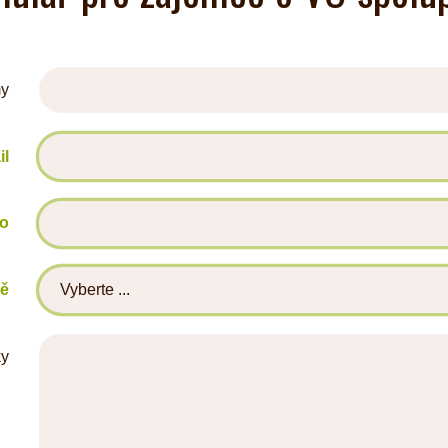
my
il
lo
mě
ky