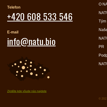
O N
Telefon
+420 608 533 546
NATU
Tým
Naše
E-mail
info@natu.bio
NATU
PR
Pod
NATU
Zjistěte kde všude nás najdete
© 2021