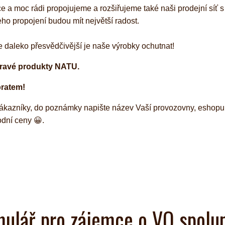
e a moc rádi propojujeme a rozšiřujeme také naši prodejní síť s
o propojení budou mít největší radost.
e daleko přesvědčivější je naše výrobky ochutnat!
é
Láhve
Kokosové nádobí
dravé produkty NATU.
bratem!
zákazníky, do poznámky napište název Vaší provozovny, eshopu 
dní ceny 😀.
ulář pro zájemce o VO spolu