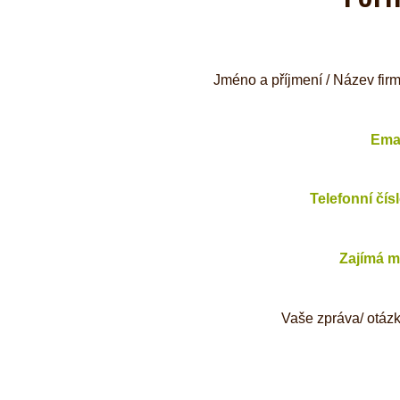
Jméno a příjmení / Název fir
Ema
Telefonní čís
Zajímá 
Vaše zpráva/ otáz