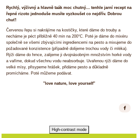
Rychlý, výživný a hlavně taák moc chutný… tenhle jarní recept na
řepné rizoto jednoduše musíte vyzkoušet co nejdřív. Dobrou
chuť!
Červenou řepu si nakrájíme na kostičky, které dáme do trouby a
necháme je péct přibližně 40 min na 200°C. Poté je dáme do mixéru
společně se všemi zbývajícími ingrediencemi na pesto a mixujeme do
požadované konzistence (případně dolijeme trochou vody či mléka).
Rýži dáme do hrnce, zalijeme ji dvojnásobným množstvím horké vody
a vaříme, dokud všechnu vodu neabsorbuje. Uvařenou rýži dáme do
velké mísy, přisypeme hrášek, přidáme pesto a důkladně
promícháme. Poté můžeme podávat.
"love nature, love yourself"
High-contrast mode