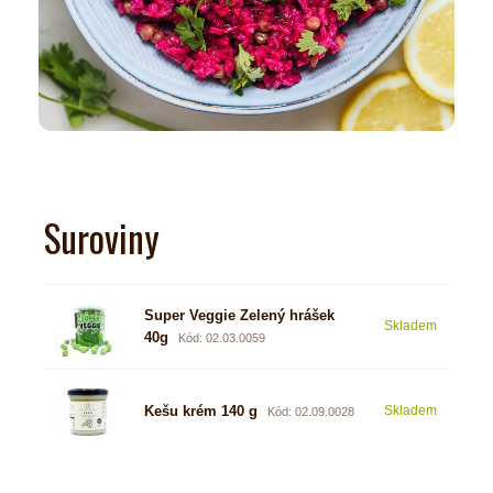
Suroviny
Super Veggie Zelený hrášek
Skladem
109
40g
Kód: 02.03.0059
Kešu krém 140 g
Skladem
149
Kód: 02.09.0028