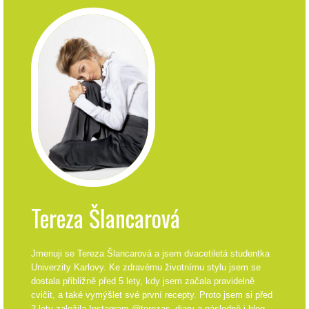
Tereza Šlancarová
Jmenuji se Tereza Šlancarová a jsem dvacetiletá studentka
Univerzity Karlovy. Ke zdravému životnímu stylu jsem se
dostala přibližně před 5 lety, kdy jsem začala pravidelně
cvičit, a také vymýšlet své první recepty. Proto jsem si před
2 lety založila Instagram @terezas_diary a následně i blog