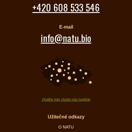
+420 608 533 546
E-mail
info@natu.bio
Zjistěte kde všude nás najdete
Užitečné odkazy
O NATU