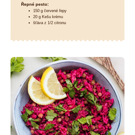
Řepné pesto:
150 g červené řepy
20 g Kešu krému
šťáva z 1/2 citronu