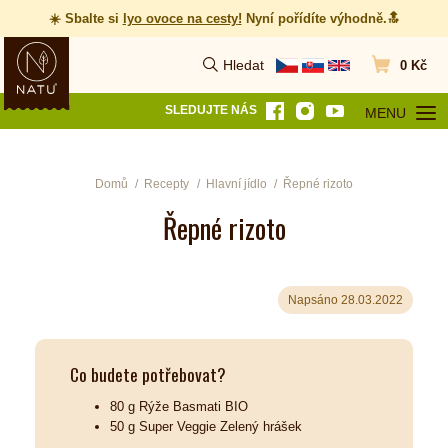
☀️ Sbalte si
lyo ovoce na cesty
!
Nyní pořídíte výhodně.🔝
Hledat
0 Kč
Vyhledat
Přejít do koš
SLEDUJTE NÁS
MENU
OTEVŘÍT MEN
Domů
Recepty
Hlavní jídlo
Řepné rizoto
Řepné rizoto
Napsáno 28.03.2022
Co budete potřebovat?
80 g Rýže Basmati BIO
50 g Super Veggie Zelený hrášek