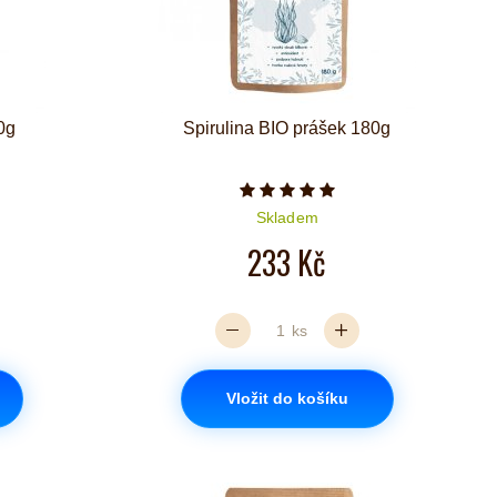
0g
Spirulina BIO prášek 180g
iček je 4 z 5
Počet hvězdiček je 5 z 5
Skladem
233 Kč
ks
Vložit do košíku