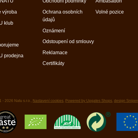
 NATU
Obchodní podmínky
Ambasadoři
 výroba
Ochrana osobních
Volné pozice
údajů
 klub
Oznámení
Odstoupení od smlouvy
porujeme
Reklamace
 prodejna
Certifikáty
 - 2026 Natu s.r.o.,
Nastavení cookies
,
Powered by Upgates Shops
,
design Sniper