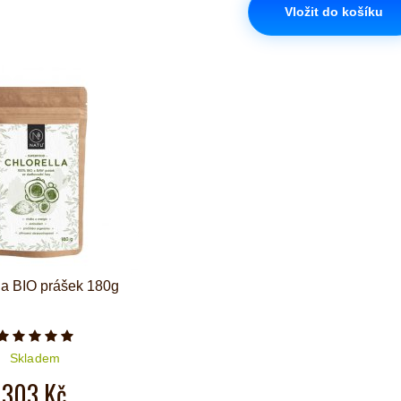
Vložit do košíku
la BIO prášek 180g
Počet hvězdiček je 5 z 5
Skladem
303 Kč