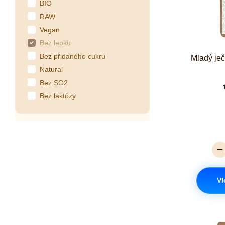
BIO
RAW
Vegan
Bez lepku
Bez přidaného cukru
Mladý je
Natural
Bez SO2
Bez laktózy
Vl