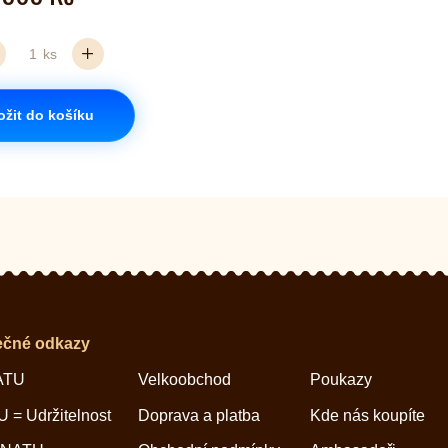
ks
ožit do košíku
ečné odkazy
ATU
Velkoobchod
Poukazy
 = Udržitelnost
Doprava a platba
Kde nás koupíte