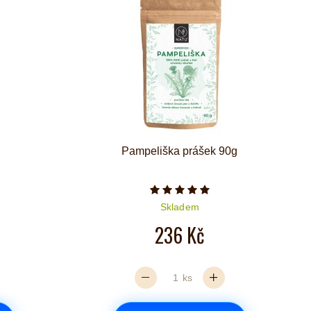
Pampeliška prášek 90g
iček je 5 z 5
Počet hvězdiček je 5 z 5
Skladem
236 Kč
ks