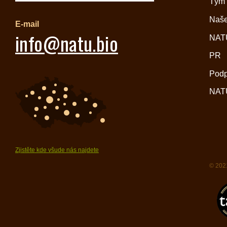
Tým
Naše
E-mail
info@natu.bio
NATU
PR
Pod
NATU
Zjistěte kde všude nás najdete
© 2021