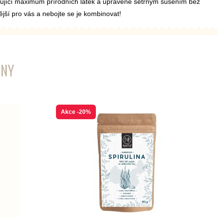
ahující maximum přírodních látek a upravené šetrným sušením bez
ější pro vás a nebojte se je kombinovat!
ENY
Akce
-20%