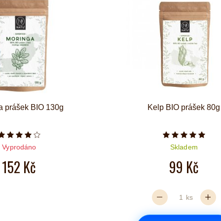
a prášek BIO 130g
Kelp BIO prášek 80g
Počet hvězdiček je 4 z 5
Počet hvězd
Vyprodáno
Skladem
152 Kč
99 Kč
ks