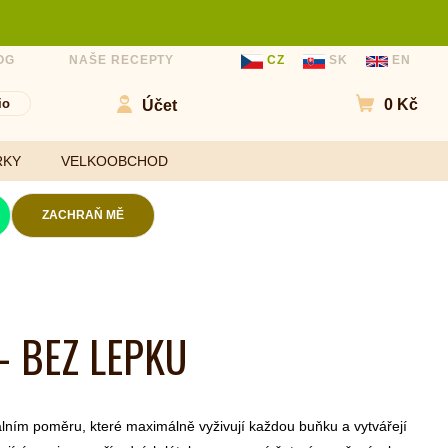
OG
NAŠE RECEPTY
CZ
SK
EN
io
0 Kč
Účet
Přejít do
RKY
VELKOOBCHOD
ZACHRAŇ MĚ
Kokosové chipsy
Mouky
Slané chipsy a
- BEZ LEPKU
ořechy
Sladidla
Ovocné kuličky a
Koření a
chipsy
ochucovadla
Čokolády
lním poměru, které maximálně vyživují každou buňku a vytvářejí
Bezlepkové tyčinky