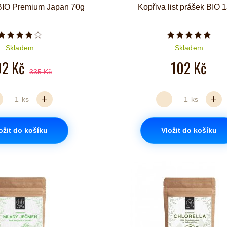
BIO Premium Japan 70g
Kopřiva list prášek BIO 
Počet hvězdiček je 4 z 5
Počet hvězd
Skladem
Skladem
02 Kč
102 Kč
335 Kč
ks
ks
ožit do košíku
Vložit do košíku