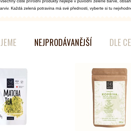
t všechny čistě přírodní produkty nejlépe v původní zelené barvě, obs
barviv. Každá zelená potravina má své přednosti, vyberte si tu nejvhodn
é
Láhve
Kokosové nádobí
JEME
NEJPRODÁVANĚJŠÍ
DLE C