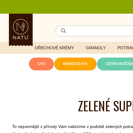
OŘECHOVÉ KRÉMY
GRANOLY
POTRAV
LYO
MANGO DAYS
LETNÍ OSVĚŽEN
Lyofilizovaná
zelenina
Ghí
Vitaminy
ZELENÉ SUP
Sušené ovoce
Džemy
Minerály
NATU mixy
Přírodní e
Ořechy a semínka
To nejcennější z přírody Vám nabízíme v podobě zelených potra