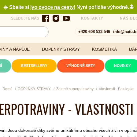
☀️ Sbalte si
lyo ovoce na cesty
!
Nyní pořídíte výhodně.🔝
SLEDUJTE NÁS
KONTAKTY
NÁŠ BL
+420 608 533 546
info@natu.b
INY A NÁPOJE
DOPLŇKY STRAVY
KOSMETIKA
DÁ
Í
BESTSELLERY
VÝHODNÉ SETY
NOVINKY
Cereálie a vločky
Domů
DOPLŇKY STRAVY
Zelené superpotraviny
Vlastnosti - Bez lepku
ERPOTRAVINY - VLASTNOSTI 
xtrakty
vin. Jsou dokonalé díky svému unikátnímu obsahu všech živin v optimá