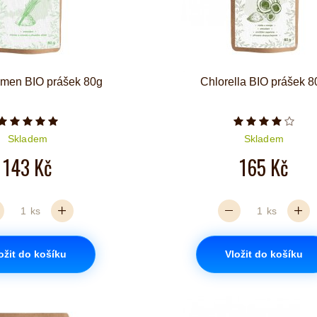
čmen BIO prášek 80g
Chlorella BIO prášek 8
Počet hvězdiček je 5 z 5
Počet hvězd
Skladem
Skladem
143 Kč
165 Kč
ks
ks
ožit do košíku
Vložit do košíku