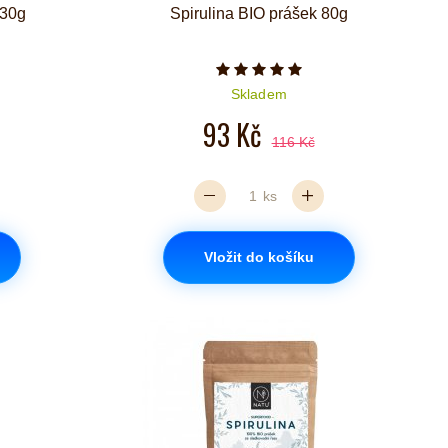
130g
Spirulina BIO prášek 80g
iček je 5 z 5
Počet hvězdiček je 5 z 5
Skladem
93 Kč
116 Kč
ks
Vložit do košíku