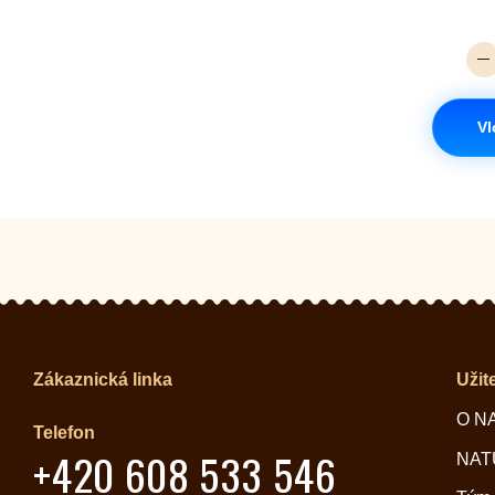
Vl
Zákaznická linka
Užit
O N
Telefon
+420 608 533 546
NATU