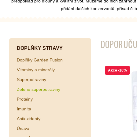
předpoklad pro dlouhý a kvalitní život. Můžeme do nich zahrnou
přidání dalších konzervantů, přísad či 
Kombuchy
Porcovan
Energetické nápoje
Sypané
DOPORUČU
Superfood shoty
DOPLŇKY STRAVY
Kokosové nápoje
Doplňky Garden Fusion
Ostatní nápoje
Vitaminy a minerály
Akce
-10%
Superpotraviny
Zelené superpotraviny
Proteiny
Imunita
Antioxidanty
Únava