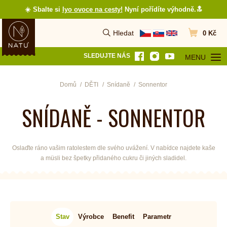
☀️ Sbalte si
lyo ovoce na cesty
!
Nyní pořídíte výhodně.🔝
Hledat
0 Kč
Vyhledat
Přejít do koš
SLEDUJTE NÁS
MENU
OTEVŘÍT MEN
Domů
DĚTI
Snídaně
Sonnentor
SNÍDANĚ - SONNENTOR
Oslaďte ráno vašim ratolestem dle svého uvážení. V nabídce najdete kaše
a müsli bez špetky přidaného cukru či jiných sladidel.
Stav
Výrobce
Benefit
Parametr