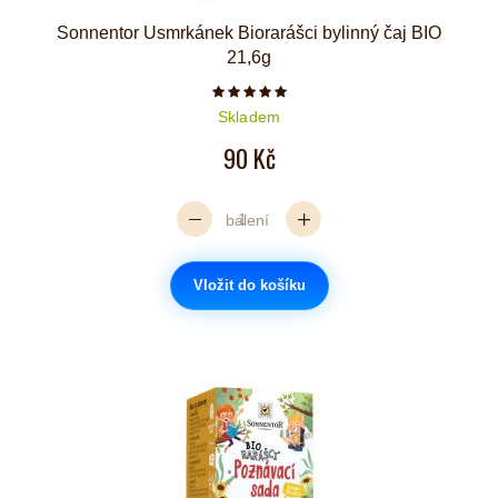
Sonnentor Usmrkánek Biorarášci bylinný čaj BIO
21,6g
Počet hvězdiček je 5 z 5
Skladem
90 Kč
balení
Vložit do košíku