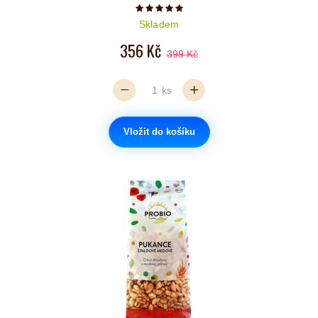
Počet hvězdiček je 5 z 5
Skladem
356 Kč
399 Kč
ks
Vložit do košíku