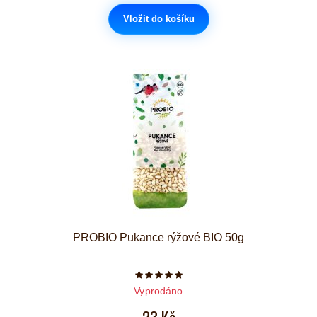
Vložit do košíku
PROBIO Pukance rýžové BIO 50g
Počet hvězdiček je 5 z 5
Vyprodáno
23 Kč