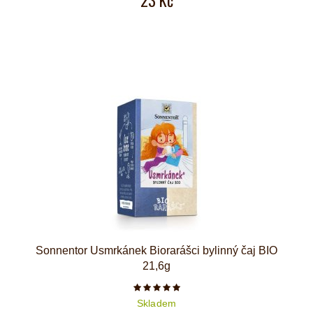
Sonnentor Usmrkánek Biorarášci bylinný čaj BIO
21,6g
Počet hvězdiček je 5 z 5
Skladem