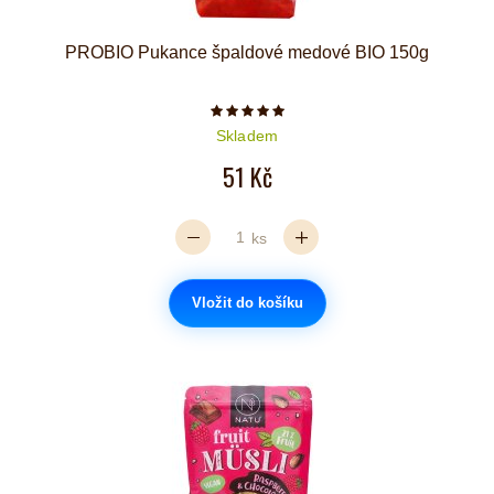
PROBIO Pukance špaldové medové BIO 150g
Počet hvězdiček je 5 z 5
Skladem
51 Kč
ks
Vložit do košíku