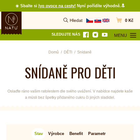
☀️ Sbalte si
lyo ovoce na cesty
!
Nyní pořídíte výhodně.🔝
Hledat
0 Kč
Vyhledat
Přejít do koš
SLEDUJTE NÁS
MENU
OTEVŘÍT MEN
Domů
DĚTI
Snídaně
SNÍDANĚ PRO DĚTI
Oslaďte ráno vašim ratolestem dle svého uvážení. V nabídce najdete kaše
a müsli bez špetky přidaného cukru či jiných sladidel.
Stav
Výrobce
Benefit
Parametr