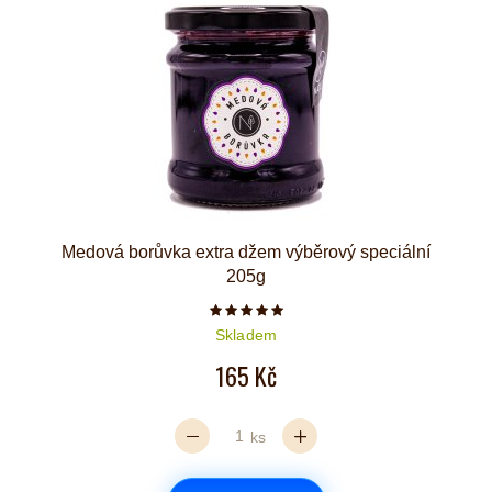
Medová borůvka extra džem výběrový speciální
205g
Počet hvězdiček je 5 z 5
Skladem
165 Kč
ks