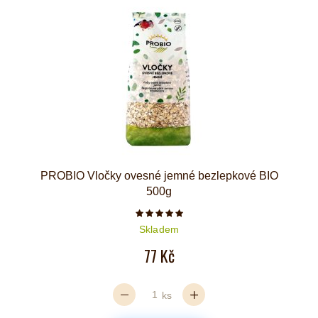
PROBIO Vločky ovesné jemné bezlepkové BIO
500g
Počet hvězdiček je 5 z 5
Skladem
77 Kč
ks