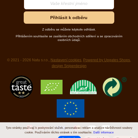
Přihlásit k odběru
Z odběru se můžete kdykoliv odhlásit.
Přihlášením souhlasíte se zasíláním obchodních sdělení a se zpracováním
osobních údajů.
© 2021 - 2026 Natu s.r.o.,
Nastavení cookies
,
Powered by Upgates Shops
,
design Sniperdesign
Tyto stránky používají k poskytování služeb, personalizaci reklam a analýze návštěvnosti soubory
cookie. Používáním těchto stránek s tím souhlasíte.
Další informace