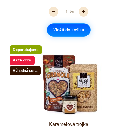
ks
Vložit do košíku
Doporučujeme
Akce
-11%
Výhodná cena
Karamelová trojka