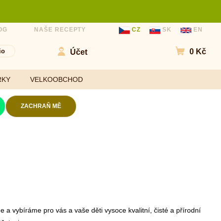
OG
NAŠE RECEPTY
CZ
SK
EN
io
0 Kč
Účet
Přejít do
RKY
VELKOOBCHOD
ZACHRAŇ MĚ
Kokosové chipsy
Mouky
Slané chipsy a
ořechy
Sladidla
Ovocné kuličky a
Koření a
chipsy
ochucovadla
Čokolády
a vybíráme pro vás a vaše děti vysoce kvalitní, čisté a přírodní
Bezlepkové tyčinky