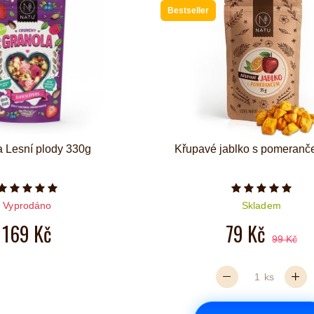
Bestseller
a Lesní plody 330g
Křupavé jablko s pomeran
Počet hvězdiček je 5 z 5
Počet hvězd
Vyprodáno
Skladem
169 Kč
79 Kč
99 Kč
ks