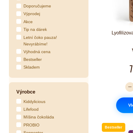
Doporučujeme
Výprodej
Akce
Tip na dárek
Lyofilizov
Letní čoko pauza!
Nevyrábíme!
Výhodná cena
Bestseller
7
Skladem
Výrobce
Kiddylicious
Vl
Lifefood
Míšina čokoláda
PROBIO
Bestseller
Sonnentor