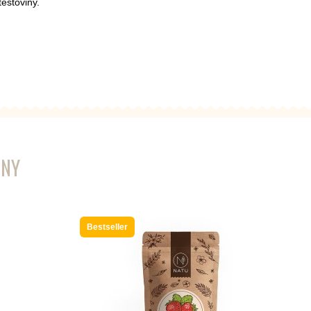
těstoviny.
ENY
Bestseller