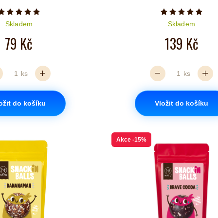
Počet hvězdiček je 5 z 5
Počet hvězd
Skladem
Skladem
79 Kč
139 Kč
ks
ks
ožit do košíku
Vložit do košíku
Akce
-15%