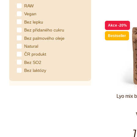
RAW
Vegan
Bez lepku
Akce
-20%
Bez přidaného cukru
Bestseller
Bez palmového oleje
Natural
ČR produkt
Bez SO2
Bez laktózy
Lyo mix 
7