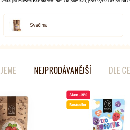
 které jim můžete bez starostí dát. Od pamlsků, přes výživu až po BIO 
Svačina
é
Láhve
Kokosové nádobí
JEME
NEJPRODÁVANĚJŠÍ
DLE C
Akce
-19%
Bestseller