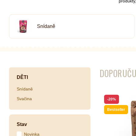
produkty,
Snídaně
Kombuchy
Porcovan
Energetické nápoje
Sypané
Superfood shoty
Kokosové nápoje
Ostatní nápoje
DOPORUČU
DĚTI
Snídaně
Svačina
-20%
Bestseller
Stav
Novinka