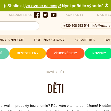
☀️ Sbalte si
lyo ovoce na cesty
!
Nyní pořídíte výhodně.🔝
SLEDUJTE NÁS
KONTAKTY
NÁŠ BL
+420 608 533 546
info@natu.b
INY A NÁPOJE
DOPLŇKY STRAVY
KOSMETIKA
DÁ
Í
BESTSELLERY
VÝHODNÉ SETY
NOVINKY
Cereálie a vločky
Domů
DĚTI
DĚTI
xtrakty
avdu kvalitní produkty bez chemie? Rádi vám v tomto pomůžeme! Hledáme 