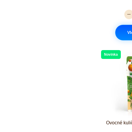
Vl
Novinka
Ovocné kuli