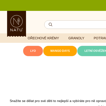
OŘECHOVÉ KRÉMY
GRANOLY
POTRAV
LYO
MANGO DAYS
LETNÍ OSVĚŽEN
Lyofilizovaná
zelenina
Ghí
Vitaminy
Sušené ovoce
Džemy
Minerály
NATU mixy
Přírodní e
Ořechy a semínka
Snažíte se dělat pro své děti to nejlepší a vybíráte pro ně opr