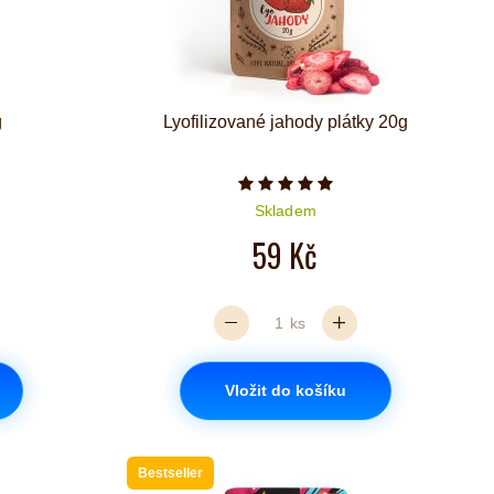
g
Lyofilizované jahody plátky 20g
iček je 5 z 5
Počet hvězdiček je 5 z 5
Skladem
59 Kč
ks
Vložit do košíku
Bestseller