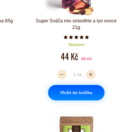
oa 65g
Super Sváča mix smoothie a lyo ovoce
21g
iček je 4 z 5
Počet hvězdiček je 5 z 5
Skladem
44 Kč
55 Kč
ks
Vložit do košíku