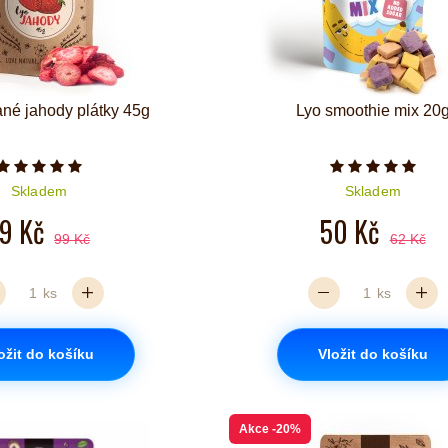
ané jahody plátky 45g
Lyo smoothie mix 20
Počet hvězdiček je 5 z 5
Počet hvězd
Skladem
Skladem
9 Kč
50 Kč
99 Kč
62 Kč
ks
ks
ožit do košíku
Vložit do košíku
Akce
-20%