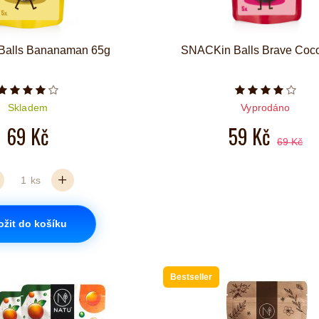
Balls Bananaman 65g
SNACKin Balls Brave Coc
Počet hvězdiček je 4 z 5
Počet hvězd
Skladem
Vyprodáno
69 Kč
59 Kč
69 Kč
ks
ožit do košíku
Bestseller