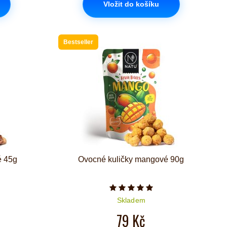
Vložit do košíku
Bestseller
é 45g
Ovocné kuličky mangové 90g
iček je 5 z 5
Počet hvězdiček je 5 z 5
Skladem
79 Kč