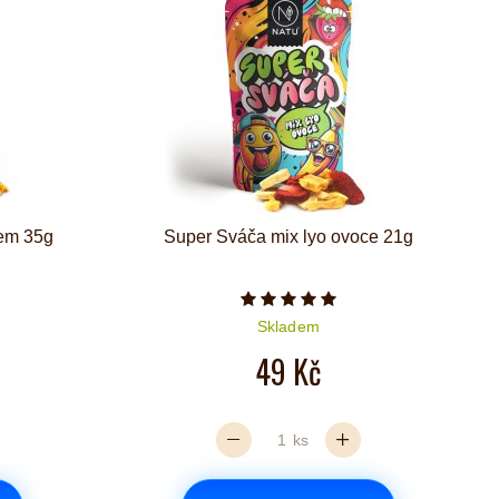
čem 35g
Super Sváča mix lyo ovoce 21g
iček je 5 z 5
Počet hvězdiček je 5 z 5
Skladem
49 Kč
ks