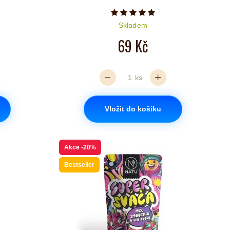
iček je 5 z 5
Počet hvězdiček je 5 z 5
Skladem
69 Kč
ks
Vložit do košíku
Akce
-20%
Bestseller