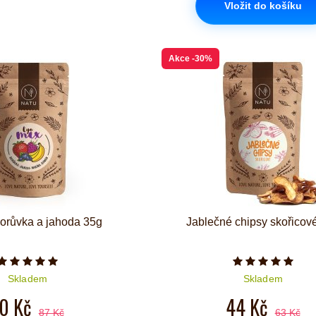
Vložit do košíku
Akce
-30%
borůvka a jahoda 35g
Jablečné chipsy skořicov
Počet hvězdiček je 5 z 5
Počet hvězd
Skladem
Skladem
0 Kč
44 Kč
87 Kč
63 Kč