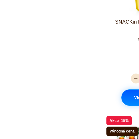
SNACKin 
Vl
Akce
-15%
Výhodná cena