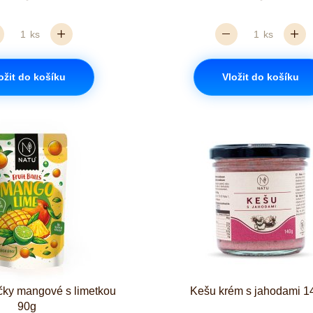
ks
ks
ožit do košíku
Vložit do košíku
čky mangové s limetkou
Kešu krém s jahodami 1
90g