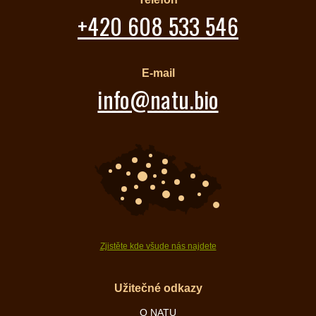
+420 608 533 546
E-mail
info@natu.bio
Zjistěte kde všude nás najdete
Užitečné odkazy
O NATU