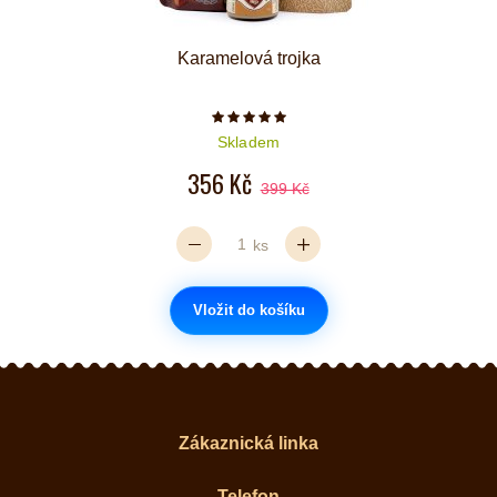
Karamelová trojka
Počet hvězdiček je 5 z 5
Skladem
356 Kč
399 Kč
ks
Vložit do košíku
Zákaznická linka
Telefon