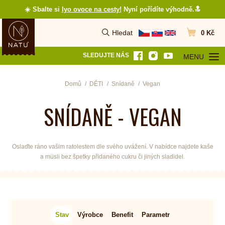
☀️ Sbalte si
lyo ovoce na cesty
!
Nyní pořídíte výhodně.🔝
Hledat
0 Kč
Vyhledat
Přejít do koš
SLEDUJTE NÁS
MENU
OTEVŘÍT MEN
Domů
DĚTI
Snídaně
Vegan
SNÍDANĚ - VEGAN
Oslaďte ráno vašim ratolestem dle svého uvážení. V nabídce najdete kaše
a müsli bez špetky přidaného cukru či jiných sladidel.
Stav
Výrobce
Benefit
Parametr