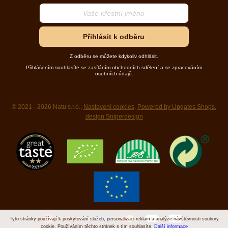
Přihlásit k odběru
Z odběru se můžete kdykoliv odhlásit.
Přihlášením souhlasíte se zasíláním obchodních sdělení a se zpracováním
osobních údajů.
© 2021 - 2026 Natu s.r.o.,
Nastavení cookies
,
Powered by Upgates Shops
,
design Sniperdesign
Tyto stránky používají k poskytování služeb, personalizaci reklam a analýze návštěvnosti soubory
cookie. Používáním těchto stránek s tím souhlasíte.
Další informace