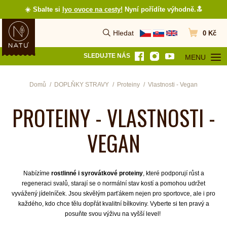
☀️ Sbalte si
lyo ovoce na cesty
!
Nyní pořídíte výhodně.🔝
Hledat
0 Kč
Vyhledat
Přejít do koš
SLEDUJTE NÁS
MENU
OTEVŘÍT MEN
Domů
DOPLŇKY STRAVY
Proteiny
Vlastnosti - Vegan
PROTEINY - VLASTNOSTI -
VEGAN
Nabízíme
rostlinné i syrovátkové proteiny
, které podporují růst a
regeneraci svalů, starají se o normální stav kostí a pomohou udržet
vyvážený jídelníček. Jsou skvělým parťákem nejen pro sportovce, ale i pro
každého, kdo chce tělu dopřát kvalitní bílkoviny. Vyberte si ten pravý a
posuňte svou výživu na vyšší level!