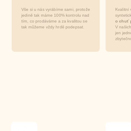
Vše si u nás vyrábíme sami, protože
Kvalitní
jedině tak máme 100% kontrolu nad
synteti
tím, co prodáváme a za kvalitou se
o chuť 
tak můžeme vždy hrdě podepsat.
V našich
jen jedn
zbytečno