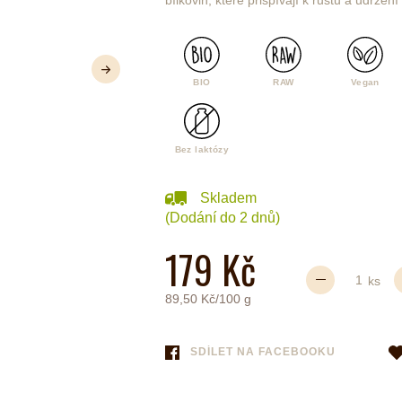
bílkovin, které přispívají k růstu a udrže
Další
BIO
RAW
Vegan
é
Láhve
Kokosové nádobí
Bez laktózy
Skladem
(Dodání do 2 dnů)
179 Kč
ks
89,50 Kč/100 g
SDÍLET NA FACEBOOKU