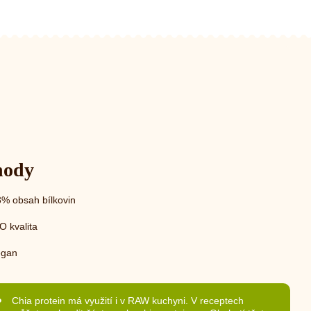
hody
% obsah bílkovin
O kvalita
egan
Chia protein má využití i v RAW kuchyni. V receptech
P