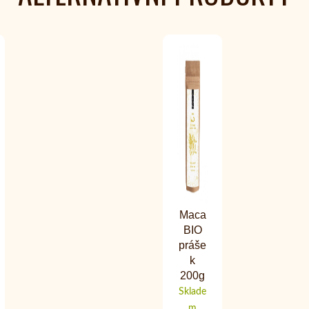
Maca
BIO
práše
k
200g
Sklade
m