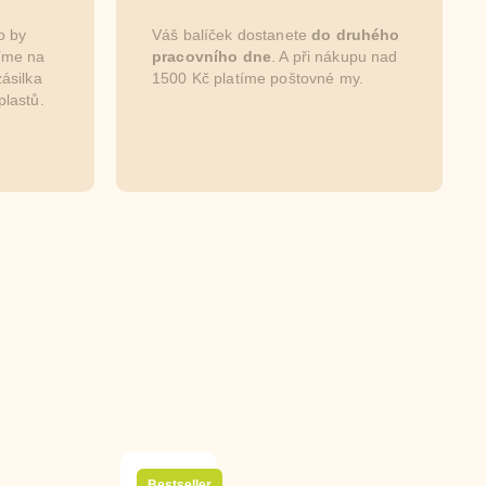
o by
Váš balíček dostanete
do druhého
níme na
pracovního dne
. A při nákupu nad
ásilka
1500 Kč platíme poštovné my.
plastů.
Bestseller