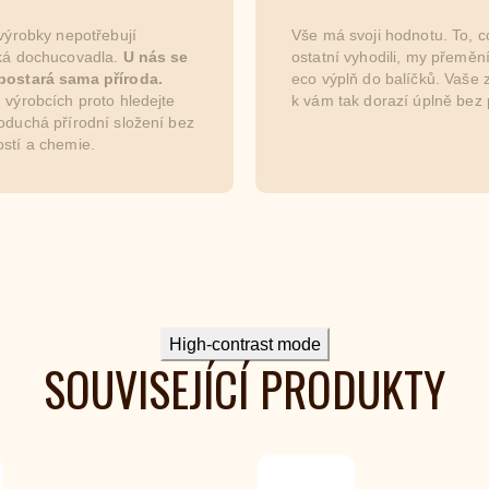
 výrobky nepotřebují
Vše má svoji hodnotu. To, c
cká dochucovadla.
U nás se
ostatní vyhodili, my přemě
postará sama příroda.
eco výplň do balíčků. Vaše z
 výrobcích proto hledejte
k vám tak dorazí úplně bez 
oduchá přírodní složení bez
stí a chemie.
High-contrast mode
SOUVISEJÍCÍ PRODUKTY