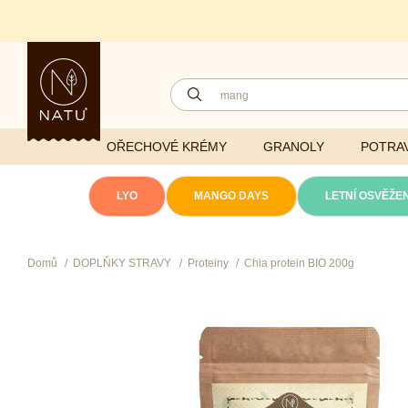
OŘECHOVÉ KRÉMY
GRANOLY
POTRAV
LYO
MANGO DAYS
LETNÍ OSVĚŽEN
Domů
DOPLŇKY STRAVY
Proteiny
Chia protein BIO 200g
Lyofilizovaná
zelenina
Ghí
Vitaminy
Sušené ovoce
Džemy
Minerály
NATU mixy
Přírodní e
Ořechy a semínka