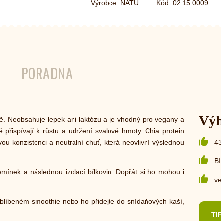
Výrobce:
NATU
Kód:
02.15.0009
E
PORADNA
Vý
ě. Neobsahuje lepek ani laktózu a je vhodný pro vegany a
é přispívají k růstu a udržení svalové hmoty. Chia protein
ou konzistenci a neutrální chuť, která neovlivní výslednou
43
BI
mínek a následnou izolací bílkovin. Dopřát si ho mohou i
v
blíbeném smoothie nebo ho přidejte do snídaňových kaší,
TI