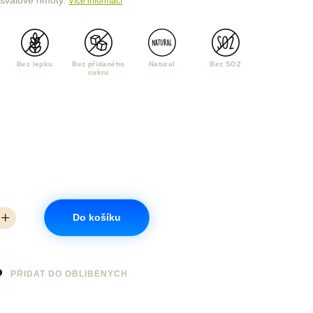
ní svalové hmoty.
Více informací
Bez lepku
Bez přidaného
Natural
Bez SO2
cukru
Do košíku
PŘIDAT DO OBLÍBENÝCH