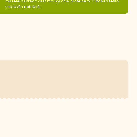
můžete nahradit část mouky chia proteinem. Obohatí těsto
chuťově i nutričně.