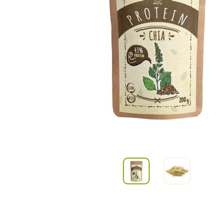
Kombuchy
Porcovan
Energetické nápoje
Sypané
Superfood shoty
Kokosové nápoje
Ostatní nápoje