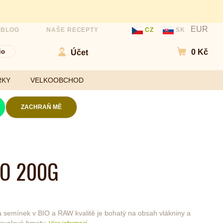
EUR
 BLOG
NAŠE RECEPTY
CZ
SK
io
0 Kč
Účet
Přejít do
RKY
VELKOOBCHOD
ZACHRAŇ MĚ
Kokosové chipsy
Mouky
Slané chipsy a
IO 200G
ořechy
Sladidla
Ovocné kuličky a
Koření a
chipsy
ochucovadla
 5
Čokolády
a semínek v BIO a RAW kvalitě je bohatý na obsah vlákniny a
Bezlepkové tyčinky