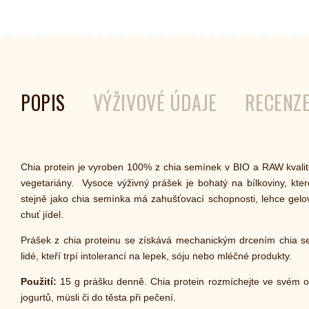
POPIS
VÝŽIVOVÉ ÚDAJE
RECENZ
Chia protein je vyroben 100% z chia semínek v BIO a RAW kvalit
vegetariány. Vysoce výživný prášek je bohatý na bílkoviny, kter
stejně jako chia semínka má zahušťovací schopnosti, lehce gelov
chuť jídel.
Prášek z chia proteinu se získává mechanickým drcením chia se
lidé, kteří trpí intolerancí na lepek, sóju nebo mléčné produkty.
Použití:
15 g prášku denně. Chia protein rozmíchejte ve svém o
jogurtů, müsli či do těsta při pečení.