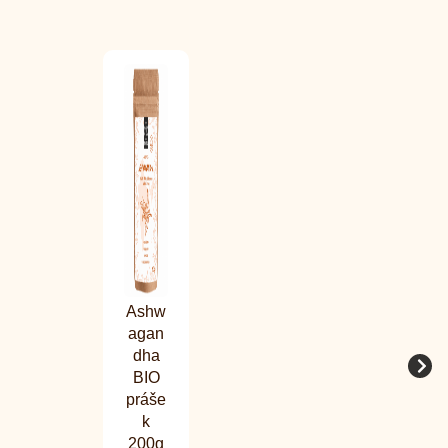
Ashw
agan
dha
BIO
práše
k
200g
S