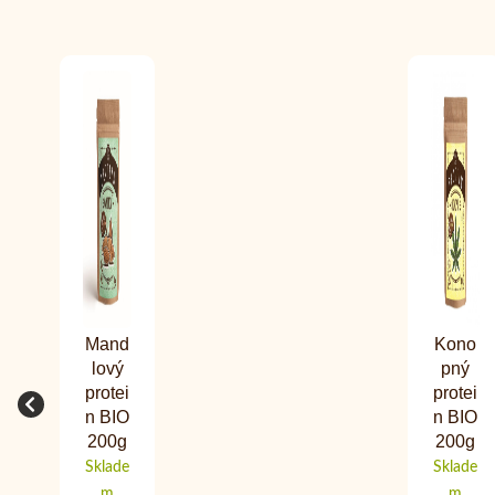
Mand
Kono
lový
pný
protei
protei
n BIO
n BIO
200g
200g
Sklade
Sklade
m
m