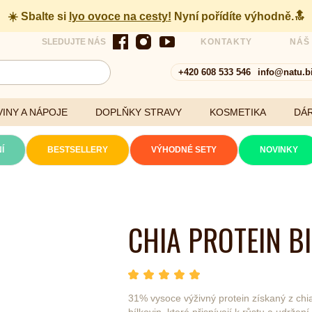
☀️ Sbalte si
lyo ovoce na cesty
!
Nyní pořídíte výhodně.🔝
SLEDUJTE NÁS
KONTAKTY
NÁŠ
+420 608 533 546
info@natu.b
INY A NÁPOJE
DOPLŇKY STRAVY
KOSMETIKA
DÁ
Í
BESTSELLERY
VÝHODNÉ SETY
NOVINKY
Cereálie a vločky
CHIA PROTEIN B
xtrakty
hvězda 1
hvězda 2
hvězda 3
hvězda 4
hvězda 5
Počet hvězdiček je 5 z
31% vysoce výživný protein získaný z chi