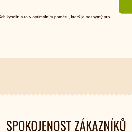
h kyselin a to v optimálním poměru, který je nezbytný pro
SPOKOJENOST ZÁKAZNÍKŮ