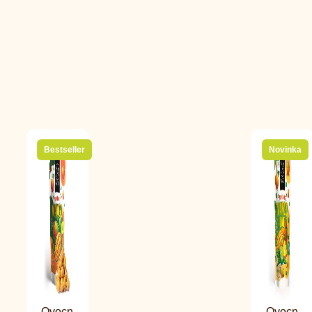
Bestseller
Novinka
Ovocn
Ovocn