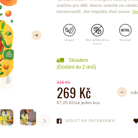
svačina pro děti, kterou oceníte na cestá
konzervantů. Jen tropická chuť ovoce.
Víc
é
Láhve
Další
Kokosové nádobí
Vegan
Bez přidaného
Natural
cukru
Skladem
(Dodání do 2 dnů)
316 Kč
269 Kč
bal
67,25 Kč/za jeden kus
SDÍLET NA FACEBOOKU
Další