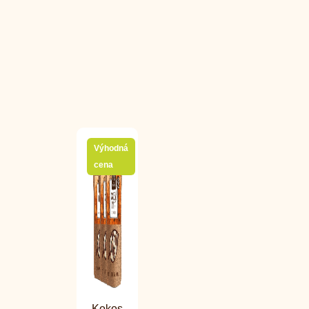
Výhodná
cena
Kokos