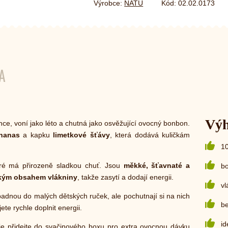
Výrobce:
NATU
Kód:
02.02.0173
A
Vý
lunce, voní jako léto a chutná jako osvěžující ovocný bonbon.
ananas
a kapku
limetkové šťávy
, která dodává kuličkám
1
eré má přirozeně sladkou chuť. Jsou
měkké, šťavnaté a
bo
kým obsahem vlákniny
, takže zasytí a dodají energii.
vl
adnou do malých dětských ruček, ale pochutnají si na nich
be
te rychle doplnit energii.
id
je přidejte do svačinového boxu pro extra ovocnou dávku