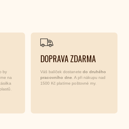
DOPRAVA ZDARMA
o by
Váš balíček dostanete
do druhého
níme na
pracovního dne
. A při nákupu nad
ásilka
1500 Kč platíme poštovné my.
plastů.