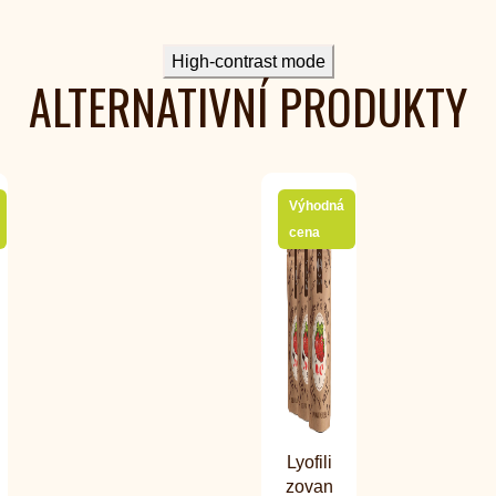
High-contrast mode
ALTERNATIVNÍ PRODUKTY
Výhodná
cena
Lyofili
zovan