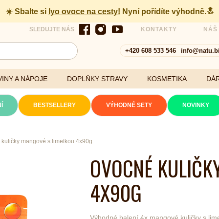
☀️ Sbalte si
lyo ovoce na cesty
!
Nyní pořídíte výhodně.🔝
SLEDUJTE NÁS
KONTAKTY
NÁŠ
+420 608 533 546
info@natu.b
INY A NÁPOJE
DOPLŇKY STRAVY
KOSMETIKA
DÁ
Í
BESTSELLERY
VÝHODNÉ SETY
NOVINKY
kuličky mangové s limetkou 4x90g
Cereálie a vločky
OVOCNÉ KULIČK
xtrakty
4X90G
Výhodné balení 4x mangové kuličky s lime