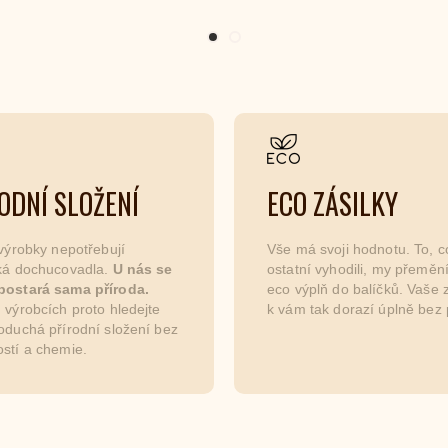
ODNÍ SLOŽENÍ
ECO ZÁSILKY
 výrobky nepotřebují
Vše má svoji hodnotu. To, c
cká dochucovadla.
U nás se
ostatní vyhodili, my přemě
postará sama příroda.
eco výplň do balíčků. Vaše z
 výrobcích proto hledejte
k vám tak dorazí úplně bez 
oduchá přírodní složení bez
stí a chemie.