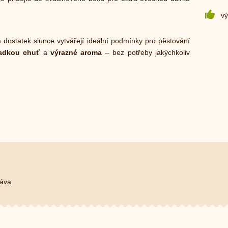
vý
dostatek slunce vytvářejí ideální podmínky pro pěstování
ladkou chuť
a
výrazné aroma
– bez potřeby jakýchkoliv
ťáva