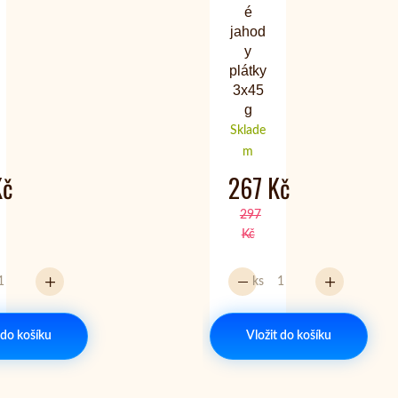
é
jahod
y
plátky
3x45
g
Sklade
m
Kč
267 Kč
297
Kč
ks
 do košíku
Vložit do košíku