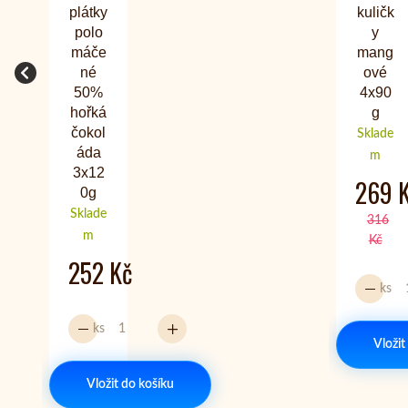
plátky
kuličk
polo
y
máče
mang
né
ové
50%
4x90
hořká
g
čokol
Sklade
áda
m
3x12
269 
0g
Sklade
316
m
Kč
252 Kč
ks
ks
Vložit
Vložit do košíku