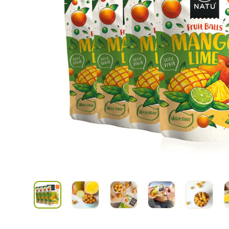
Kombuchy
Porcovan
Energetické nápoje
Sypané
Superfood shoty
Kokosové nápoje
Ostatní nápoje