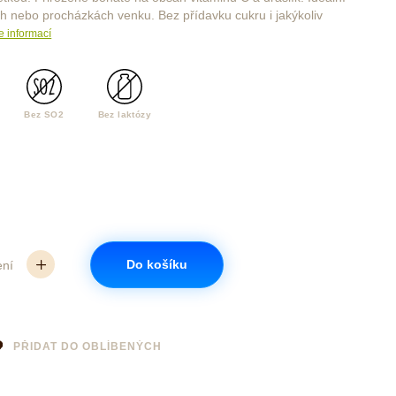
ch nebo procházkách venku. Bez přídavku cukru i jakýkoliv
e informací
Bez SO2
Bez laktózy
Do košíku
ení
PŘIDAT DO OBLÍBENÝCH