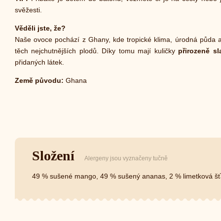
svěžesti.
Věděli jste, že?
Naše ovoce pochází z Ghany, kde tropické klima, úrodná půda a 
těch nejchutnějších plodů. Díky tomu mají kuličky
přirozeně s
přidaných látek.
Země původu:
Ghana
Složení
Alergeny jsou vyznačeny tučně
49 % sušené mango, 49 % sušený ananas, 2 % limetková š