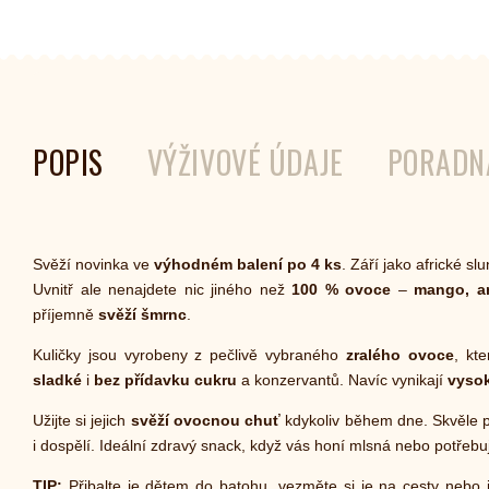
POPIS
VÝŽIVOVÉ ÚDAJE
PORADN
Svěží novinka ve
výhodném balení po 4 ks
. Září jako africké s
Uvnitř ale nenajdete nic jiného než
100 % ovoce
–
mango, 
příjemně
svěží šmrnc
.
Kuličky jsou vyrobeny z pečlivě vybraného
zralého ovoce
, kt
sladké
i
bez přídavku cukru
a konzervantů. Navíc vynikají
vyso
Užijte si
jejich
svěží ovocnou chuť
kdykoliv během dne. Skvěle p
i dospělí. Ideální zdravý snack, když vás honí mlsná nebo potřebuje
TIP:
Přibalte je dětem do batohu, vezměte si je na cesty nebo 