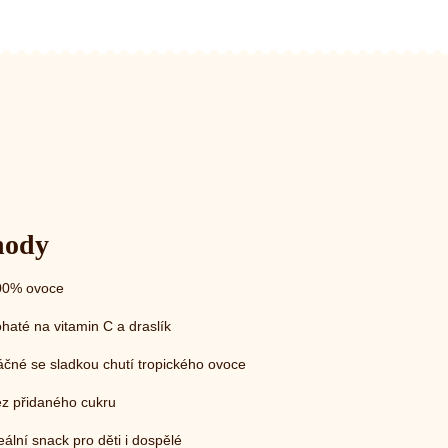
hody
00% ovoce
haté na vitamin C a draslík
áčné se sladkou chutí tropického ovoce
z přidaného cukru
eální snack pro děti i dospělé