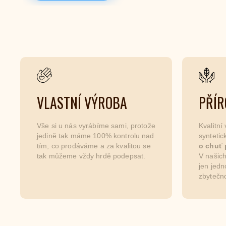
VLASTNÍ VÝROBA
PŘÍR
Vše si u nás vyrábíme sami, protože
Kvalitní
jedině tak máme 100% kontrolu nad
synteti
tím, co prodáváme a za kvalitou se
o chuť 
tak můžeme vždy hrdě podepsat.
V našich
jen jedn
zbytečno