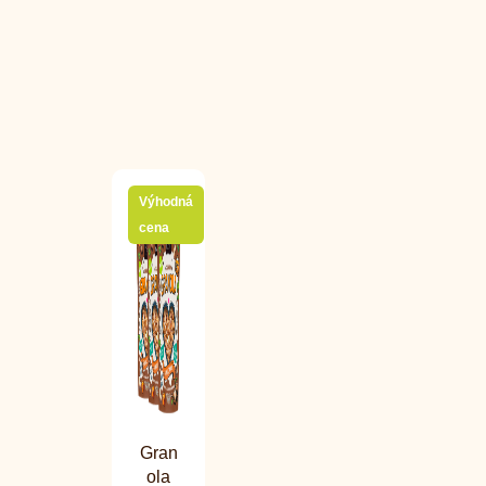
Výhodná
cena
Gran
ola