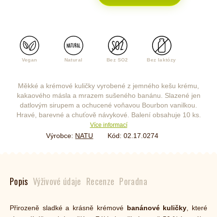
Vegan
Natural
Bez SO2
Bez laktózy
Měkké a krémové kuličky vyrobené z jemného kešu krému,
kakaového másla a mrazem sušeného banánu. Slazené jen
datlovým sirupem a ochucené voňavou Bourbon vanilkou.
Hravé, barevné a chuťově návykové. Balení obsahuje 10 ks.
Více informací
Výrobce:
NATU
Kód:
02.17.0274
Popis
Výživové údaje
Recenze
Poradna
Přirozeně sladké a krásně krémové
banánové kuličky
, které