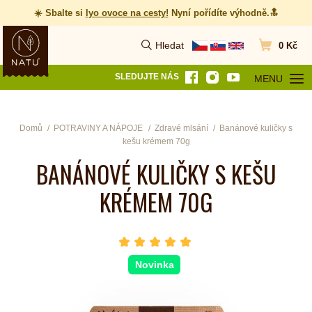
☀️ Sbalte si
lyo ovoce na cesty
!
Nyní pořídíte výhodně.🔝
Hledat
0 Kč
Vyhledat
Přejít do koš
SLEDUJTE NÁS
MENU
OTEVŘÍT MEN
Domů
POTRAVINY A NÁPOJE
Zdravé mlsání
Banánové kuličky s
kešu krémem 70g
BANÁNOVÉ KULIČKY S KEŠU
KRÉMEM 70G
hvězda 1
hvězda 2
hvězda 3
hvězda 4
hvězda 5
Počet hvězdiček je 5 z 5
Novinka