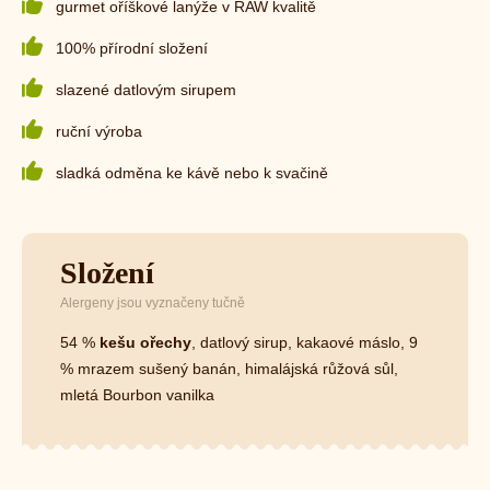
gurmet oříškové lanýže v RAW kvalitě
100% přírodní složení
slazené datlovým sirupem
ruční výroba
sladká odměna ke kávě nebo k svačině
Složení
Alergeny jsou vyznačeny tučně
54 %
kešu
ořechy
, datlový sirup, kakaové máslo, 9
% mrazem sušený banán, himalájská růžová sůl,
mletá Bourbon vanilka