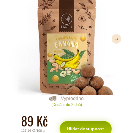
Další
Vyprodáno
(Dodání do 2 dnů)
89 Kč
Hlídat dostupnost
127,14 Kč/100 g