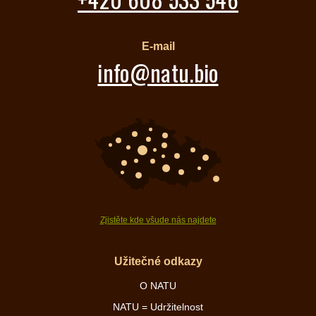
E-mail
info@natu.bio
Zjistěte kde všude nás najdete
Užitečné odkazy
O NATU
NATU = Udržitelnost