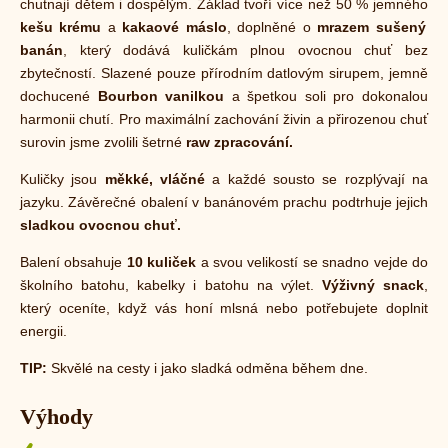
chutnají dětem i dospělým. Základ tvoří více než 50 % jemného
kešu krému
a
kakaové máslo
, doplněné o
mrazem sušený
banán
, který dodává kuličkám plnou ovocnou chuť bez
zbytečností. Slazené pouze přírodním datlovým sirupem, jemně
dochucené
Bourbon vanilkou
a špetkou soli pro dokonalou
harmonii chutí. Pro maximální zachování živin a přirozenou chuť
surovin jsme zvolili šetrné
raw zpracování.
Kuličky jsou
měkké, vláčné
a každé sousto se rozplývají na
jazyku. Závěrečné obalení v banánovém prachu podtrhuje jejich
sladkou ovocnou chuť.
Balení obsahuje
10 kuliček
a svou velikostí se snadno vejde do
školního batohu, kabelky i batohu na výlet.
Výživný snack
,
který oceníte, když vás honí mlsná nebo potřebujete doplnit
energii.
TIP:
Skvělé na cesty i jako sladká odměna během dne.
Výhody