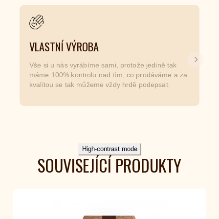
VLASTNÍ VÝROBA
Další
Vše si u nás vyrábíme sami, protože jedině tak
máme 100% kontrolu nad tím, co prodáváme a za
kvalitou se tak můžeme vždy hrdě podepsat.
High-contrast mode
SOUVISEJÍCÍ PRODUKTY