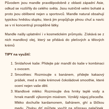
Původem jsou mandle pravděpodobně z oblasti západní Asie,
odkud se rozšířily do celého světa. Jsou nutričně velmi bohaté a
proto jsou oblíbené nejen u sportovců. Mandle natural obsahují
typickou hnědou slupku, která jim propůjčuje plnou chuť a navíc
se v ní koncentrují prospěšné látky.
Mandle našly uplatnění i v kosmetickém průmyslu. Získává se z
nich mandlový olej, který se přidává do pleťových a tělových
krémů
TIPY
na využití:
Snídaňové kaše: Přidejte pár mandlí do kaše v kombinaci
s ovocem.
Smoothies: Rozmixujte s banánem, přidejte kakaový
prášek, med a máte krémové čokoládové smoothie, které
ocení nejen vaše děti.
Mandlové mléko: Rozmixujte dva hrnky teplé vody a
hrnek mandlí výkonným mixérem. Vzniklý nápoj přeceďte.
Mléko dochuťte kardamonem, šafránem, ghí a lžičkou
medu. Zbylou drť můžete využít na přípravu palačinek,