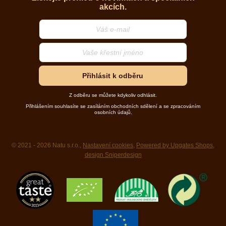
akcích.
Přihlásit k odběru
Z odběru se můžete kdykoliv odhlásit.
Přihlášením souhlasíte se zasíláním obchodních sdělení a se zpracováním
osobních údajů.
© 2021 - 2026 Natu s.r.o.,
Nastavení cookies
,
Powered by Upgates Shops
,
design Sniperdesign