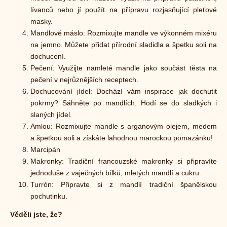
lívanců nebo jí použít na přípravu rozjasňující pleťové
masky.
Mandlové máslo: Rozmixujte mandle ve výkonném mixéru
na jemno. Můžete přidat přírodní sladidla a špetku soli na
dochucení.
Pečení: Využijte namleté mandle jako součást těsta na
pečení v nejrůznějších receptech.
Dochucování jídel: Dochází vám inspirace jak dochutit
pokrmy? Sáhněte po mandlích. Hodí se do sladkých i
slaných jídel.
Amlou: Rozmixujte mandle s arganovým olejem, medem
a špetkou soli a získáte lahodnou marockou pomazánku!
Marcipán
Makronky: Tradiční francouzské makronky si připravíte
jednoduše z vaječných bílků, mletých mandlí a cukru.
Turrón: Připravte si z mandlí tradiční španělskou
pochutinku.
Věděli jste, že?