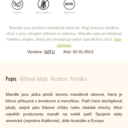
Vegan
Bez lepku
Natural
Mandle jsou plodem mandloně obecné. Mají jemnou sladkou
chuť a jsou zdrojem bílkovin a vlákniny. Mandle natural obsahují
hnědou slupku, která jim propůjčuje jejich specifickou chuť.
Více
informací
Výrobce:
NATU
Kód:
02.01.0013
Popis
Výživové údaje
Recenze
Poradna
Mandle jsou jádra plodů stromu mandloně obecné, která je
blízce příbuzná s broskvoní a meruňkou. Patří mezi skořápkové
plody, stejně jako lískové oříšky nebo vlašské ořechy. Mezi
největší producenty mandlí na světě patří Spojené státy
americké (zejména Kalifornie), dále Austrálie a Evropa.