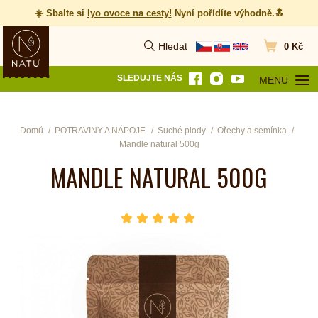
☀️ Sbalte si
lyo ovoce na cesty
!
Nyní pořídíte výhodně.🔝
Hledat
0 Kč
Vyhledat
Přejít do koš
SLEDUJTE NÁS
MENU
OTEVŘÍT MEN
Domů
POTRAVINY A NÁPOJE
Suché plody
Ořechy a semínka
Mandle natural 500g
MANDLE NATURAL 500G
hvězda 1
hvězda 2
hvězda 3
hvězda 4
hvězda 5
Počet hvězdiček je 5 z 5