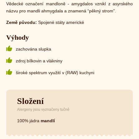
Vědecké označení mandloně - amygdalos vznikl z asyrského
názvu pro mandli ahmygdala a znamená “pěkný strom".
Země původu:
Spojené státy americké
Výhody
zachována slupka
zdroj bílkovin a vlákniny
široké spektrum využití v (RAW) kuchyni
Složení
Alergeny jsou vyznačeny tučně
100% jádra
mandlí