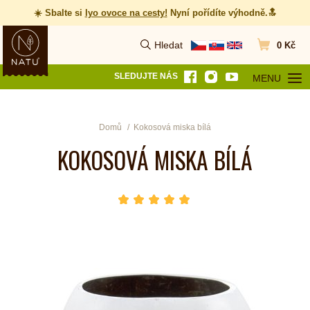
☀️ Sbalte si
lyo ovoce na cesty
!
Nyní pořídíte výhodně.🔝
Hledat
0 Kč
Vyhledat
Přejít do koš
SLEDUJTE NÁS
MENU
OTEVŘÍT MEN
Domů
Kokosová miska bílá
KOKOSOVÁ MISKA BÍLÁ
hvězda 1
hvězda 2
hvězda 3
hvězda 4
hvězda 5
Počet hvězdiček je 5 z 5