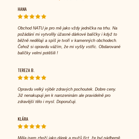
HANA
Obchod NATU je pro mě jako vždy jednička na trhu. Na
požádání mi vytvořily úžasné dárkové balíčky i když to
běžně nedělají a spíš je tvoří v kamenných obchodech.
Čehož si opravdu vážím, že mi vyšly vstříc. Obdarované
balíčky velmi potěšili !
TEREZA B.
Opravdu velký výběr zdravých pochoutek. Dobre ceny.
Již nenakupuji jen k narozeninám ale pravidelně pro
zdravější tělo i mysl. Doporučuji.
KLÁRA
Měla jsem zboží jako dárek a mužů říct, že byl nádherně