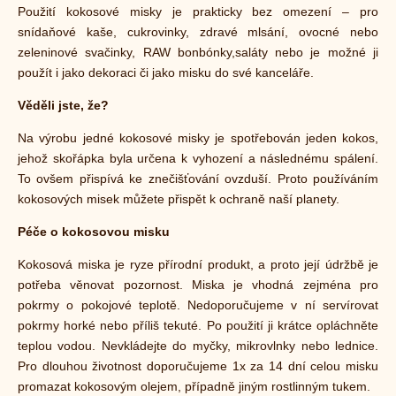
Použití kokosové misky je prakticky bez omezení – pro
snídaňové kaše, cukrovinky, zdravé mlsání, ovocné nebo
zeleninové svačinky, RAW bonbónky,saláty nebo je možné ji
použít i jako dekoraci či jako misku do své kanceláře.
Věděli jste, že?
Na výrobu jedné kokosové misky je spotřebován jeden kokos,
jehož skořápka byla určena k vyhození a následnému spálení.
To ovšem přispívá ke znečišťování ovzduší. Proto používáním
kokosových misek můžete přispět k ochraně naší planety.
Péče o kokosovou misku
Kokosová miska je ryze přírodní produkt, a proto její údržbě je
potřeba věnovat pozornost. Miska je vhodná zejména pro
pokrmy o pokojové teplotě. Nedoporučujeme v ní servírovat
pokrmy horké nebo příliš tekuté. Po použití ji krátce opláchněte
teplou vodou. Nevkládejte do myčky, mikrovlnky nebo lednice.
Pro dlouhou životnost doporučujeme 1x za 14 dní celou misku
promazat kokosovým olejem, případně jiným rostlinným tukem.