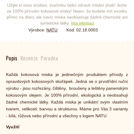
Užijte si svou snídani, svačinku nebo zdravé mlsání jinak! Jezte
ze 100% přírodní kokosové misky! Nejen, že budete mít exotiku
přímo na dlani, ale navíc miska neobsahuje žádné chemické ani
syntetické látky.
Více informací
Výrobce:
NATU
Kód:
02.18.0003
Popis
Recenze
Poradna
Každá kokosová miska je jedinečným produktem přírody z
opravdových kokosových skořápek. Jedná se o prvotřídní ruční
výrobu - jsou rozřezány, čištěny, broušeny a leštěny panenským
kokosovým olejem. Je 100% přírodní, ekologická a neobsahují
žádné chemické látky. Každá miska je unikátní svým vlastním
tvarem, velikostí, barvou a strukturou. Máme pro Vás 3 varianty
- bílá, růžová nebo přírodní a všechny s logem NATU.
Využití