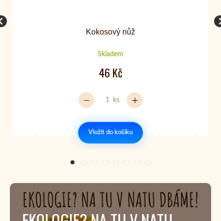
Kokosový nůž
Skladem
46 Kč
ks
Vložit do košíku
EKOLOGIE? NA TU V NATU