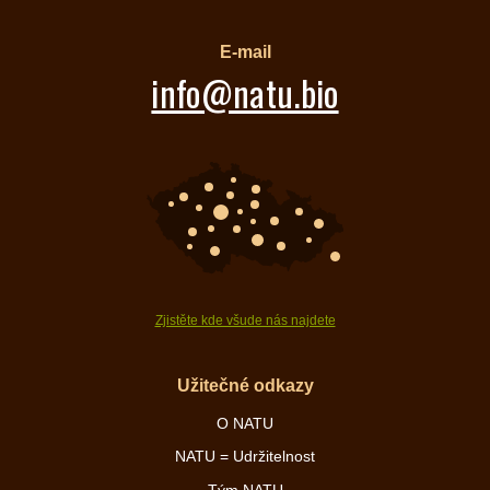
E-mail
info@natu.bio
Zjistěte kde všude nás najdete
Užitečné odkazy
O NATU
NATU = Udržitelnost
Tým NATU