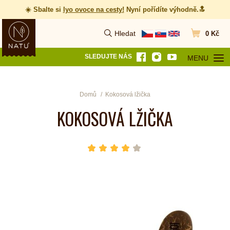
☀️ Sbalte si
lyo ovoce na cesty
!
Nyní pořídíte výhodně.🔝
Hledat
0 Kč
Vyhledat
Přejít do koš
SLEDUJTE NÁS
MENU
OTEVŘÍT MEN
Domů
Kokosová lžička
KOKOSOVÁ LŽIČKA
hvězda 1
hvězda 2
hvězda 3
hvězda 4
hvězda 5
Počet hvězdiček je 4 z 5