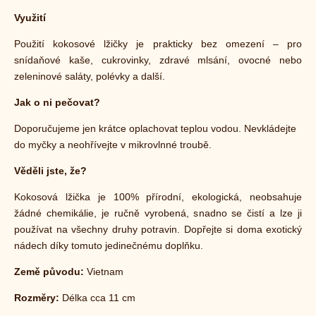
Využití
Použití kokosové lžičky je prakticky bez omezení – pro
snídaňové kaše, cukrovinky, zdravé mlsání, ovocné nebo
zeleninové saláty, polévky a další.
Jak o ni pečovat?
Doporučujeme jen krátce oplachovat teplou vodou. Nevkládejte
do myčky a neohřívejte v mikrovlnné troubě.
Věděli jste, že?
Kokosová lžička je 100% přírodní, ekologická, neobsahuje
žádné chemikálie, je ručně vyrobená, snadno se čistí a lze ji
používat na všechny druhy potravin. Dopřejte si doma exotický
nádech díky tomuto jedinečnému doplňku.
Země původu:
Vietnam
Rozměry:
Délka cca 11 cm