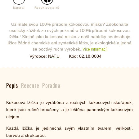
Natural
Recyklovatelné
Už máte svou 100% přírodní kokosovou misku? Zdokonalte
exotický zážitek ze svých pokrmů o 100% přírodní kokosovou
lžičku! Stejně jako kokosová miska z naší nabídky neobsahuje
lžíce žádné chemické ani syntetické látky, je ekologická a jedná
se poctivý ruční výrobek.
Více informací
Výrobce:
NATU
Kód:
02.18.0004
Popis
Recenze
Poradna
Kokosová lžička je vyráběna z reálných kokosových skořápek,
které jsou ručně broušeny, a je leštěna panenským kokosovým
olejem.
Každá lžička je jedinečná svým vlastním tvarem, velikostí,
barvou a strukturou.