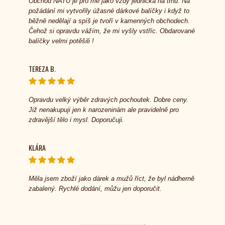
Obchod NATU je pro mě jako vždy jednička na trhu. Na
požádání mi vytvořily úžasné dárkové balíčky i když to
běžně nedělají a spíš je tvoří v kamenných obchodech.
Čehož si opravdu vážím, že mi vyšly vstříc. Obdarované
balíčky velmi potěšili !
TEREZA B.
Opravdu velký výběr zdravých pochoutek. Dobre ceny.
Již nenakupuji jen k narozeninám ale pravidelně pro
zdravější tělo i mysl. Doporučuji.
KLÁRA
Měla jsem zboží jako dárek a mužů říct, že byl nádherně
zabalený. Rychlé dodání, můžu jen doporučit.