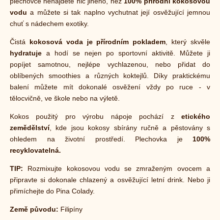
plechovce nenajdete nic jiného, než
100% přírodní kokosovou
vodu
a můžete si tak naplno vychutnat její osvěžující jemnou
chuť s nádechem exotiky.
Čistá
kokosová voda je přírodním pokladem
, který skvěle
hydratuje
a hodí se nejen po sportovní aktivitě. Můžete ji
popíjet samotnou, nejlépe vychlazenou, nebo přidat do
oblíbených smoothies a různých koktejlů. Díky praktickému
balení můžete mít dokonalé osvěžení vždy po ruce - v
tělocvičně, ve škole nebo na výletě.
Kokos použitý pro výrobu nápoje pochází z
etického
zemědělství
, kde jsou kokosy sbírány ručně a pěstovány s
ohledem na životní prostředí. Plechovka je
100%
recyklovatelná.
TIP:
Rozmixujte kokosovou vodu se zmraženým ovocem a
připravte si dokonale chlazený a osvěžující letní drink. Nebo ji
přimíchejte do Pina Colady.
Země původu:
Filipíny