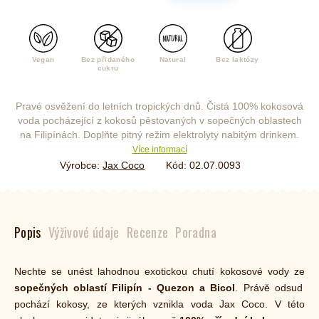
Vegan
Bez přidaného
Natural
Bez laktózy
cukru
Pravé osvěžení do letních tropických dnů. Čistá 100% kokosová
voda pocházející z kokosů pěstovaných v sopečných oblastech
na Filipínách. Doplňte pitný režim elektrolyty nabitým drinkem.
Více informací
Výrobce:
Jax Coco
Kód:
02.07.0093
Popis
Výživové údaje
Recenze
Poradna
Nechte se unést lahodnou exotickou chutí kokosové vody ze
sopečných oblastí Filipín - Quezon a Bicol
. Právě odsud
pochází kokosy, ze kterých vznikla voda Jax Coco. V této