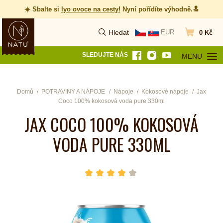
☀️ Sbalte si
lyo ovoce na cesty
!
Nyní pořídíte výhodně.🔝
Hledat
EUR
0 Kč
Vyhledat
Přejít do koš
SLEDUJTE NÁS
MENU
OTEVŘÍT MEN
Domů
POTRAVINY A NÁPOJE
Nápoje
Kokosové nápoje
Jax
Coco 100% kokosová voda pure 330ml
JAX COCO 100% KOKOSOVÁ
VODA PURE 330ML
hvězda 1
hvězda 2
hvězda 3
hvězda 4
hvězda 5
Počet hvězdiček je 4 z 5