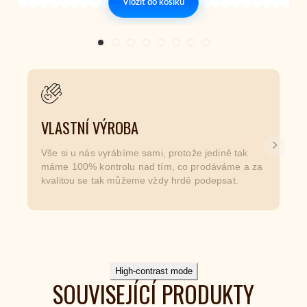
Vložit do košíku
VLASTNÍ VÝROBA
Další
Vše si u nás vyrábíme sami, protože jedině tak
máme 100% kontrolu nad tím, co prodáváme a za
kvalitou se tak můžeme vždy hrdě podepsat.
High-contrast mode
SOUVISEJÍCÍ PRODUKTY