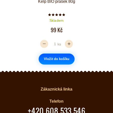
Kelp BIO prášek 80g
Počet hvězdiček je 5 z 5
Skladem
99 Kč
ks
Vložit do košíku
Zákaznická linka
Telefon
+420 608 533 546