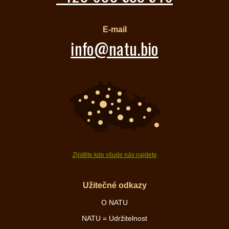
E-mail
info@natu.bio
Zjistěte kde všude nás najdete
Užitečné odkazy
O NATU
NATU = Udržitelnost