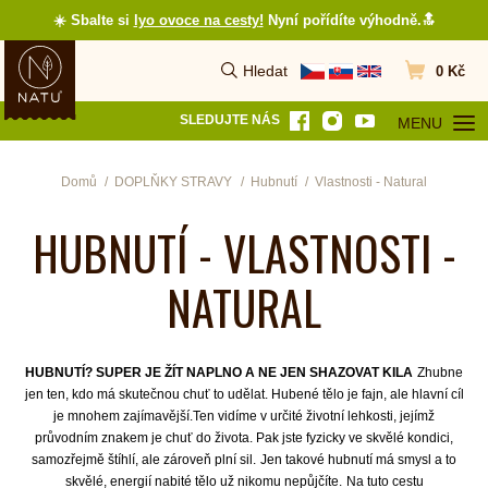
☀️ Sbalte si
lyo ovoce na cesty
!
Nyní pořídíte výhodně.🔝
Hledat
0 Kč
Vyhledat
Přejít do koš
SLEDUJTE NÁS
MENU
OTEVŘÍT MEN
Domů
DOPLŇKY STRAVY
Hubnutí
Vlastnosti - Natural
HUBNUTÍ - VLASTNOSTI -
NATURAL
HUBNUTÍ? SUPER JE ŽÍT NAPLNO A NE JEN SHAZOVAT KILA
Zhubne
jen ten, kdo má skutečnou chuť to udělat. Hubené tělo je fajn, ale hlavní cíl
je mnohem zajímavější.Ten vidíme v určité životní lehkosti, jejímž
průvodním znakem je chuť do života. Pak jste fyzicky ve skvělé kondici,
samozřejmě štíhlí, ale zároveň plní sil.
Jen takové hubnutí má smysl a to
skvělé, energií nabité tělo už nikomu nepůjčíte.
Na tuto cestu