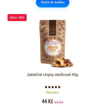
Vložit do košíku
Akce
-30%
Jablečné chipsy skořicové 45g
Počet hvězdiček je 5 z 5
Skladem
44 Kč
63 Kč