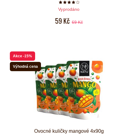
Počet hvězdiček je 4 z 5
Vyprodáno
59 Kč
69 Kč
Akce
-15%
Výhodná cena
Ovocné kuličky mangové 4x90g