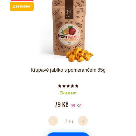
Bestseller
Křupavé jablko s pomerančem 35g
Počet hvězdiček je 5 z 5
Skladem
79 Kč
99 Kč
ks