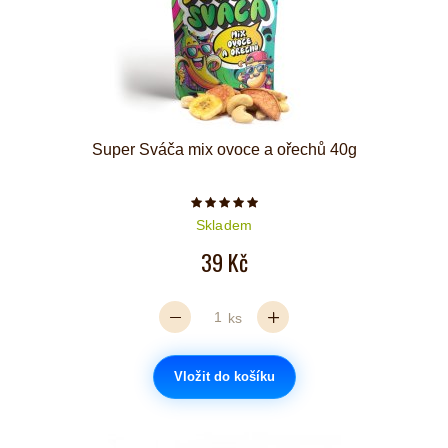
Super Sváča mix ovoce a ořechů 40g
Počet hvězdiček je 5 z 5
Skladem
39 Kč
ks
Vložit do košíku