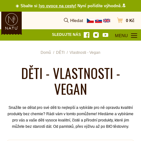
☀️ Sbalte si
lyo ovoce na cesty
!
Nyní pořídíte výhodně.🔝
Hledat
0 Kč
Vyhledat
Přejít do koš
SLEDUJTE NÁS
MENU
OTEVŘÍT MEN
Domů
DĚTI
Vlastnosti - Vegan
DĚTI - VLASTNOSTI -
VEGAN
Snažíte se dělat pro své děti to nejlepší a vybíráte pro ně opravdu kvalitní
produkty bez chemie? Rádi vám v tomto pomůžeme! Hledáme a vybíráme
pro vás a vaše děti vysoce kvalitní, čisté a přírodní produkty, které jim
můžete bez starostí dát. Od pamlsků, přes výživu až po BIO těstoviny.