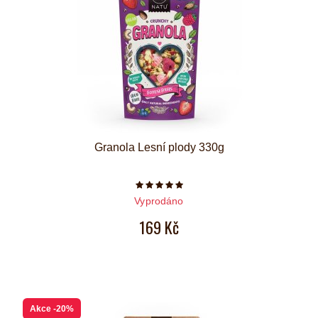
Granola Lesní plody 330g
Počet hvězdiček je 5 z 5
Vyprodáno
169 Kč
Akce
-20%