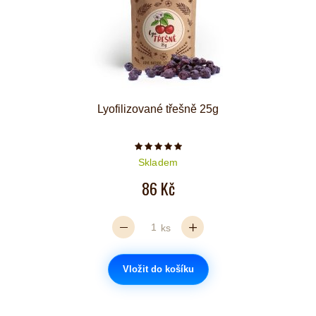
Lyofilizované třešně 25g
Počet hvězdiček je 5 z 5
Skladem
86 Kč
ks
Vložit do košíku