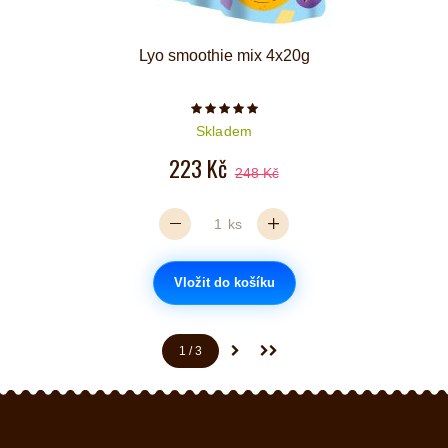
Lyo smoothie mix 4x20g
Počet hvězdiček je 5 z 5
Skladem
223 Kč
248 Kč
ks
Vložit do košíku
1
/ 3
(aktuální)
Další stránka
Poslední stránka