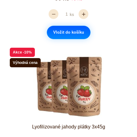
ks
Vložit do košíku
Akce
-10%
Výhodná cena
Lyofilizované jahody plátky 3x45g