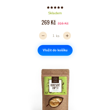
Počet hvězdiček je 5 z 5
Skladem
269 Kč
316 Kč
ks
Vložit do košíku