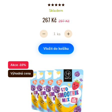
Počet hvězdiček je 5 z 5
Skladem
267 Kč
297 Kč
ks
Vložit do košíku
Akce
-10%
Výhodná cena