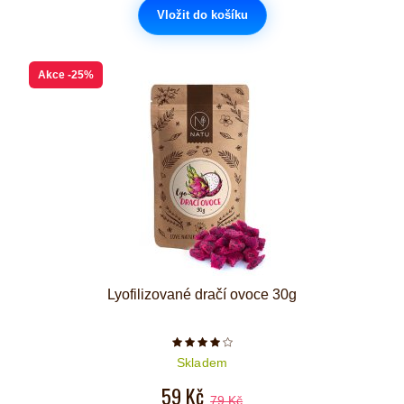
Vložit do košíku
Akce
-25%
Lyofilizované dračí ovoce 30g
Počet hvězdiček je 4 z 5
Skladem
59 Kč
79 Kč