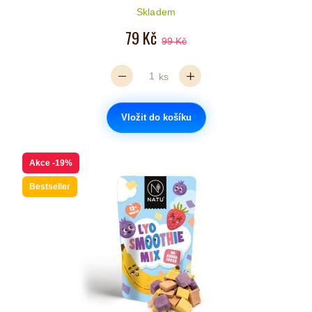
Počet hvězdiček je 5 z 5
Skladem
79 Kč
99 Kč
ks
Vložit do košíku
Akce
-19%
Bestseller