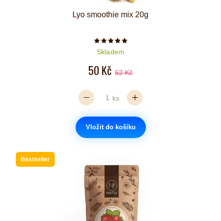
Lyo smoothie mix 20g
Počet hvězdiček je 5 z 5
Skladem
50 Kč
62 Kč
ks
Vložit do košíku
Bestseller