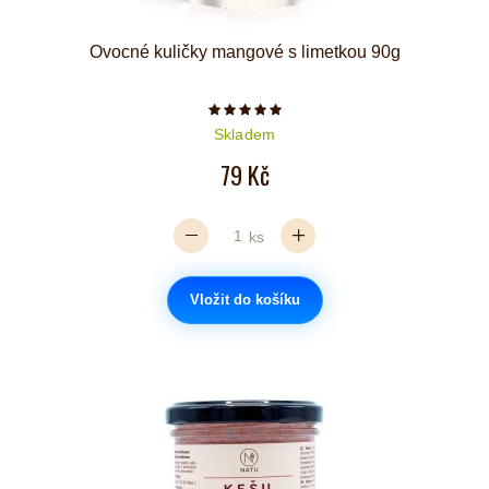
Ovocné kuličky mangové s limetkou 90g
Počet hvězdiček je 5 z 5
Skladem
79 Kč
ks
Vložit do košíku