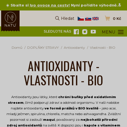
☀️ Sbalte si
lyo ovoce na cesty
!
Nyní pořídíte výhodně.🔝
Hledat
0 Kč
Vyhledat
Přejít do ko
SLEDUJTE NÁS
MENU
OTEVŘÍT ME
Domů
DOPLŇKY STRAVY
Antioxidanty
Vlastnosti - BIO
ANTIOXIDANTY -
VLASTNOSTI - BIO
Antioxidanty jsou látky, které
chrání buňky před oxidativním
stresem
, čímž podporují zdraví a odolnost organismu.
V naší nabídce
najdete antioxidanty
ve formě prášků v BIO kvalitě
– jako acai,
mladý ječmen, spirulina, chlorella, matcha nebo ashwagandha. Zvláštní
pozornost si zaslouží
maqui
, považovaný za
nejbohatší přírodní
zdroj antioxidantů
na světě.
K dispozici jsou i
kapsle s vitaminem