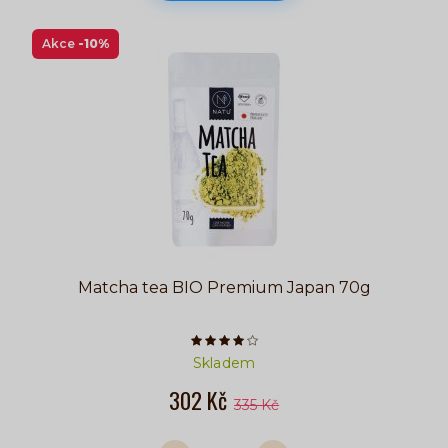
Akce
-10%
Matcha tea BIO Premium Japan 70g
Počet hvězdiček je 4 z 5
Skladem
302 Kč
335 Kč