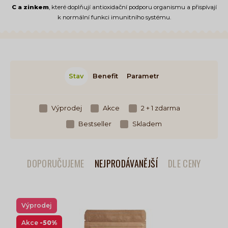
C a zinkem
, které doplňují antioxidační podporu organismu a přispívají
k normální funkci imunitního systému.
Stav
Benefit
Parametr
Výprodej
Akce
2 + 1 zdarma
Bestseller
Skladem
DOPORUČUJEME
NEJPRODÁVANĚJŠÍ
DLE CENY
Výprodej
Akce
-50%