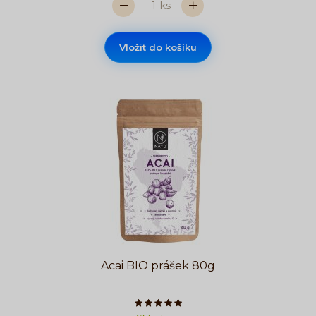
ks
Vložit do košíku
Acai BIO prášek 80g
Počet hvězdiček je 5 z 5