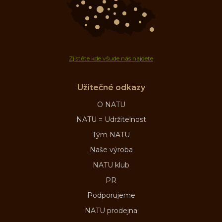
Zjistěte kde všude nás najdete
Užitečné odkazy
O NATU
NATU = Udržitelnost
Tým NATU
Naše výroba
NATU klub
PR
Podporujeme
NATU prodejna