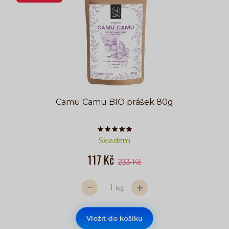
Camu Camu BIO prášek 80g
Počet hvězdiček je 5 z 5
Skladem
117 Kč
233 Kč
ks
Vložit do košíku