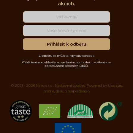
akcích.
Přihlásit k odběru
Z odběru se můžete kdykoliv odhlásit.
Přihlášením souhlasíte se zasíláním obchodních sdělení a se
zpracováním osobních údajů.
© 2021 - 2026 Natu s.r.o.,
Nastavení cookies
,
Powered by Upgates
Shops
,
design Sniperdesign