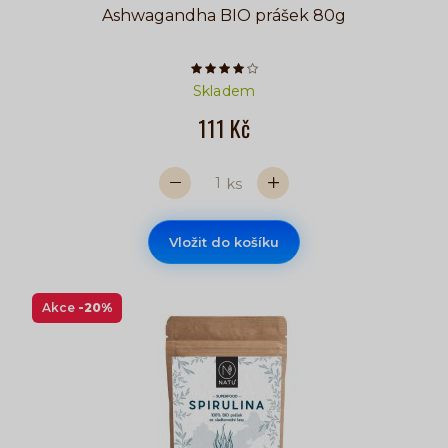
Ashwagandha BIO prášek 80g
Počet hvězdiček je 4 z 5
Skladem
111 Kč
ks
Vložit do košíku
Akce
-20%