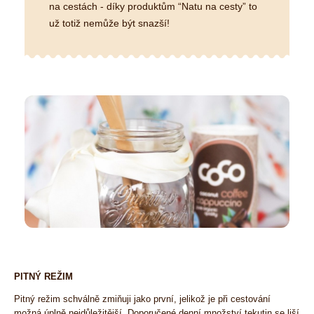
na cestách - díky produktům “Natu na cesty” to
už totiž nemůže být snazší!
PITNÝ REŽIM
Pitný režim schválně zmiňuji jako první, jelikož je při cestování
možná úplně nejdůležitější. Doporučené denní množství tekutin se liší