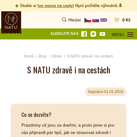
☀️ Sbalte si
lyo ovoce na cesty
!
Nyní pořídíte výhodně.🔝
Hledat
0 Kč
Vyhledat
Přejít do koš
SLEDUJTE NÁS
MENU
OTEVŘÍT MEN
Domů
Blog
Zdraví
S NATU zdravě i na cestách
S NATU zdravě i na cestách
Napsáno 01.01.2019
Co se dozvíte?
Prázdniny už jsou za dveřmi, a proto jsme si pro
vás připravili pár tipů, jak se stravovat zdravě i