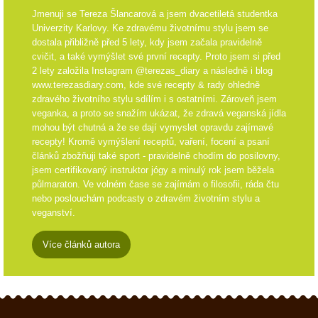
Jmenuji se Tereza Šlancarová a jsem dvacetiletá studentka
Univerzity Karlovy. Ke zdravému životnímu stylu jsem se
dostala přibližně před 5 lety, kdy jsem začala pravidelně
cvičit, a také vymýšlet své první recepty. Proto jsem si před
2 lety založila Instagram @terezas_diary a následně i blog
www.terezasdiary.com, kde své recepty & rady ohledně
zdravého životního stylu sdílím i s ostatními. Zároveň jsem
veganka, a proto se snažím ukázat, že zdravá veganská jídla
mohou být chutná a že se dají vymyslet opravdu zajímavé
recepty! Kromě vymýšlení receptů, vaření, focení a psaní
článků zbožňuji také sport - pravidelně chodím do posilovny,
jsem certifikovaný instruktor jógy a minulý rok jsem běžela
půlmaraton. Ve volném čase se zajímám o filosofii, ráda čtu
nebo poslouchám podcasty o zdravém životním stylu a
veganství.
Více článků autora