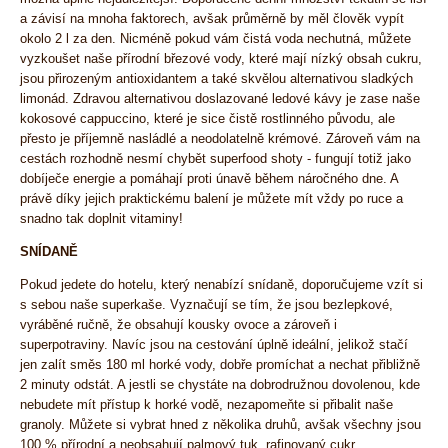
a závisí na mnoha faktorech, avšak průměrně by měl člověk vypít
okolo 2 l za den. Nicméně pokud vám čistá voda nechutná, můžete
vyzkoušet naše přírodní březové vody, které mají nízký obsah cukru,
jsou přirozeným antioxidantem a také skvělou alternativou sladkých
limonád. Zdravou alternativou doslazované ledové kávy je zase naše
kokosové cappuccino, které je sice čistě rostlinného původu, ale
přesto je příjemně nasládlé a neodolatelně krémové. Zároveň vám na
cestách rozhodně nesmí chybět superfood shoty - fungují totiž jako
dobíječe energie a pomáhají proti únavě během náročného dne. A
právě díky jejich praktickému balení je můžete mít vždy po ruce a
snadno tak doplnit vitaminy!
SNÍDANĚ
Pokud jedete do hotelu, který nenabízí snídaně, doporučujeme vzít si
s sebou naše superkaše. Vyznačují se tím, že jsou bezlepkové,
vyráběné ručně, že obsahují kousky ovoce a zároveň i
superpotraviny. Navíc jsou na cestování úplně ideální, jelikož stačí
jen zalít směs 180 ml horké vody, dobře promíchat a nechat přibližně
2 minuty odstát. A jestli se chystáte na dobrodružnou dovolenou, kde
nebudete mít přístup k horké vodě, nezapomeňte si přibalit naše
granoly. Můžete si vybrat hned z několika druhů, avšak všechny jsou
100 % přírodní a neobsahují palmový tuk, rafinovaný cukr,