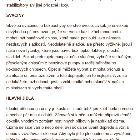
stabilizátory ani jiné přídatné látky.
SVAČINY
Skvělou svačinou je bezpochyby čerstvé ovoce, avšak jeho velkou
nevýhodou při cestovaní je, že se rychle kazí. Záchranou proto
mohou být banánové chipsy, které navíc poslouží jako náhrada
nezdravých sladkostí. Neodolatelně sladké, ale přesto výživné, jsou i
naše nové tyčinky, které jsou navíc bez lepku, laktózy, ořechů i
sladidel. Pokud preferujete naopak něco slaného, vyhněte se tučným,
přesoleným chipsům z benzinové pumpy a raději sáhněte po
kokosových chipsech. Opět si můžete vybrat z mnoha příchutí a
zamlsáte si, přestože svému tělu dopřejete jen to nejlepší. A že se
nedokážete rozhodnout, jestli zvolit sladké nebo slané? V našich
minimixech si vychutnáte obojí!
HLAVNÍ JÍDLA
Ideální přílohou na cesty je kuskus - stačí totiž jen zalít horkou vodou
a nechat pár minut odstát. Zároveň si k němu můžete připravit téměř
cokoliv, vhodným zdrojem rostlinných bílkovin je například cizrna.
Cizrna se sice vaří o něco déle, avšak dá se uvařit dopředu a vzít s
sebou v zavařovací sklenici. Aby bylo jídlo plnohodnotné a vyvážené,
mělo by obsahovat nějaký zdroj zdravých tuků, proto na závěr