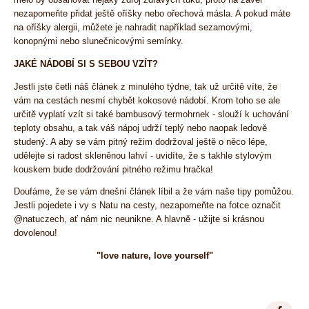
nezapomeňte přidat ještě oříšky nebo ořechová másla. A pokud máte
na oříšky alergii, můžete je nahradit například sezamovými,
konopnými nebo slunečnicovými semínky.
JAKÉ NÁDOBÍ SI S SEBOU VZÍT?
Jestli jste četli náš článek z minulého týdne, tak už určitě víte, že
vám na cestách nesmí chybět kokosové nádobí. Krom toho se ale
určitě vyplatí vzít si také bambusový termohrnek - slouží k uchování
teploty obsahu, a tak váš nápoj udrží teplý nebo naopak ledově
studený. A aby se vám pitný režim dodržoval ještě o něco lépe,
udělejte si radost skleněnou lahví - uvidíte, že s takhle stylovým
kouskem bude dodržování pitného režimu hračka!
Doufáme, že se vám dnešní článek líbil a že vám naše tipy pomůžou.
Jestli pojedete i vy s Natu na cesty, nezapomeňte na fotce označit
@natuczech, ať nám nic neunikne. A hlavně - užijte si krásnou
dovolenou!
"love nature, love yourself"