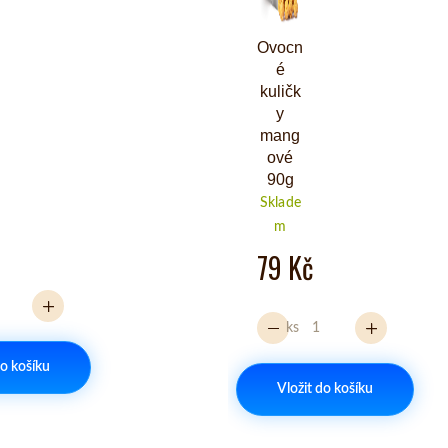
Ovocn
é
kuličk
y
mang
ové
90g
Sklade
m
79 Kč
ks
do košíku
Vložit do košíku