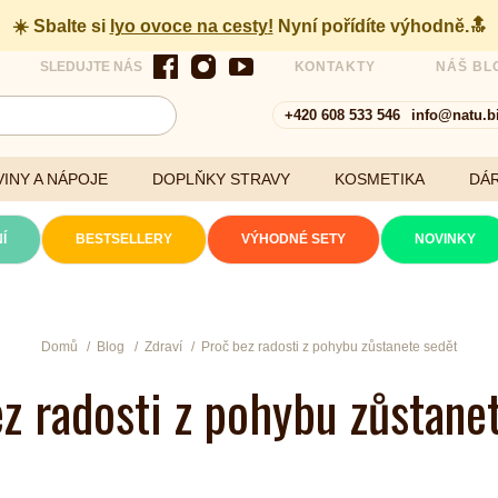
☀️ Sbalte si
lyo ovoce na cesty
!
Nyní pořídíte výhodně.🔝
SLEDUJTE NÁS
KONTAKTY
NÁŠ BL
+420 608 533 546
info@natu.b
INY A NÁPOJE
DOPLŇKY STRAVY
KOSMETIKA
DÁ
Í
BESTSELLERY
VÝHODNÉ SETY
NOVINKY
Cereálie a vločky
Domů
Blog
Zdraví
Proč bez radosti z pohybu zůstanete sedět
z radosti z pohybu zůstane
xtrakty