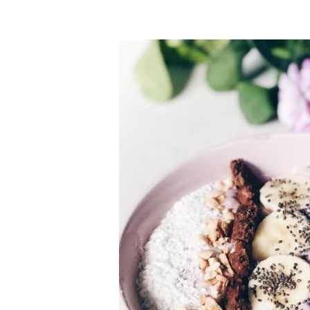
Kombuchy
Porcovan
Energetické nápoje
Sypané
Superfood shoty
Kokosové nápoje
Ostatní nápoje