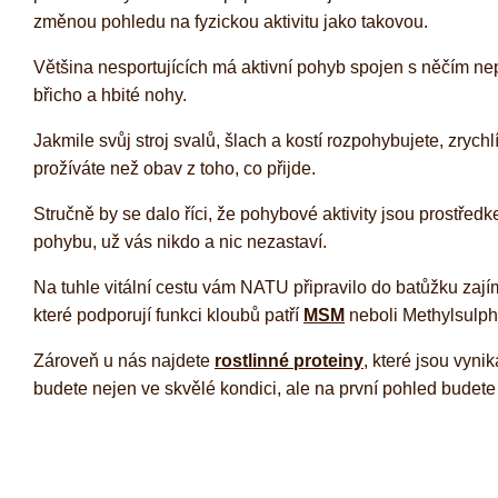
změnou pohledu na fyzickou aktivitu jako takovou.
Většina nesportujících má aktivní pohyb spojen s něčím nep
břicho a hbité nohy.
Jakmile svůj stroj svalů, šlach a kostí rozpohybujete, zrych
prožíváte než obav z toho, co přijde.
Stručně by se dalo říci, že pohybové aktivity jsou prostře
pohybu, už vás nikdo a nic nezastaví.
Na tuhle vitální cestu vám NATU připravilo do batůžku zají
které podporují funkci kloubů patří
MSM
neboli Methylsulp
Zároveň u nás najdete
rostlinné proteiny
, které jsou vyni
budete nejen ve skvělé kondici, ale na první pohled budete 