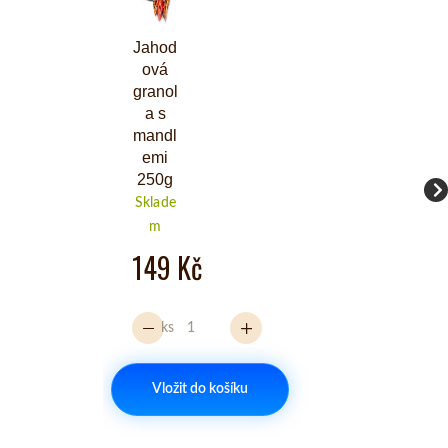
Jahod
ová
granol
a s
mandl
emi
250g
Sklade
m
149 Kč
ks
Vložit do košíku