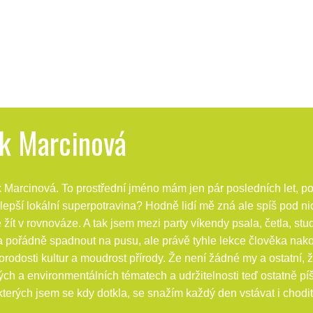
k Marcinová
arcinová. To prostřední jméno mám jen pár posledních let, po 
pší lokální superpotravina? Hodně lidí mě zná ale spíš pod ni
e žít v rovnováze. A tak jsem mezi party víkendy psala, četla, stu
a pořádně spadnout na pusu, ale právě tyhle lekce člověka nak
orodosti kultur a moudrost přírody. Že není žádné my a ostatní,
ých a environmentálních tématech a udržitelnosti teď ostatně pí
terých jsem se kdy dotkla, se snažím každý den vstávat i chodit