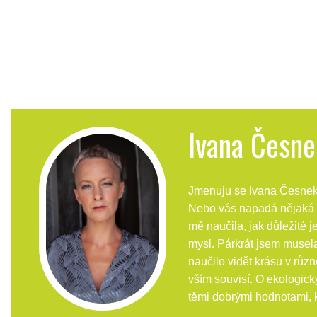
Ivana Česne
Jmenuju se Ivana Česnek M
Nebo vás napadá nějaká le
mě naučila, jak důležité j
mysl. Párkrát jsem musel
naučilo vidět krásu v různ
vším souvisí. O ekologick
těmi dobrými hodnotami, k