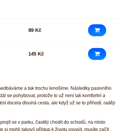
89 Kč
145 Kč
anedbáváme a tak trochu lenošíme. Následky pasivního
ál se pohybovat, protože to už není tak komfortní a
st docela dlouhá cesta, ale když už se to přihodí, raději
ojít se v parku, častěji chodit do schodů, na místo
i mohli takový přístup k životu osvojit, musíte začít