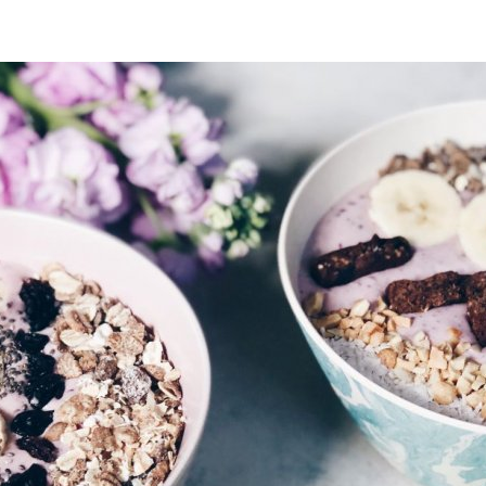
é
Láhve
Kokosové nádobí