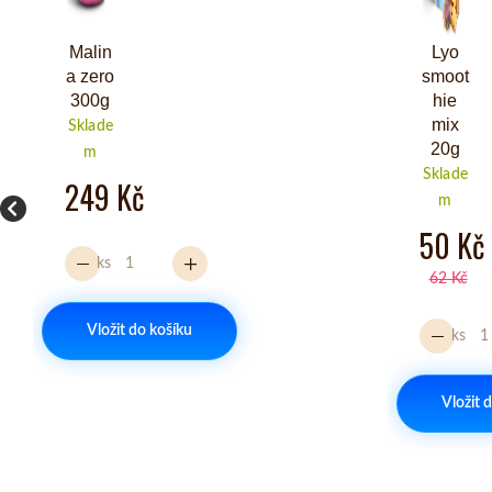
Malin
Lyo
a zero
smoot
300g
hie
mix
Sklade
20g
m
Sklade
249 Kč
m
50 Kč
ks
62 Kč
Vložit do košíku
ks
Vložit 