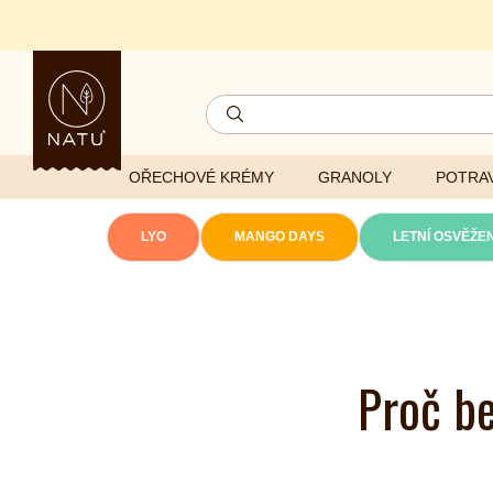
OŘECHOVÉ KRÉMY
GRANOLY
POTRAV
LYO
MANGO DAYS
LETNÍ OSVĚŽEN
Lyofilizovaná
zelenina
Ghí
Vitaminy
Sušené ovoce
Džemy
Minerály
Proč be
NATU mixy
Přírodní e
Ořechy a semínka