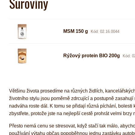
Suroviny
MSM 150 g
Kód: 02.16.0044
Rýžový protein BIO 200g
Kód: 0
Většinu života prosedíme na různých židlích, kancelářsk
životního stylu jsou poměrně zdrcující a postupně zasahují
nadváha roste dál. K tomu se přidají různá píchání, bolesti 
zbystřete, protože jste na nejlepší cestě prohrát velmi brz
Přesto nemá cenu se stresovat, když stačí tak málo, abycho
používání výtahu občas popoběhnou jednu zastávku autobusu, 