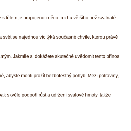
 s tělem je propojeno i něco trochu většího než svalnaté
 na svět se najednou víc týká současné chvíle, kterou právě
samým. Jakmile si dokážete skutečně uvědomit tento přínos
é, abyste mohli prožít bezbolestný pohyb. Mezi potraviny,
 pak skvěle podpoří růst a udržení svalové hmoty, takže