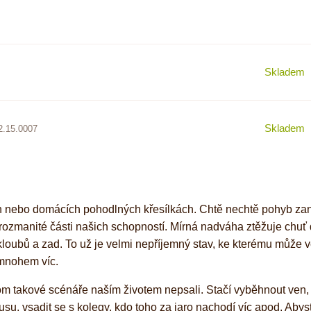
Skladem
Skladem
2.15.0007
ých nebo domácích pohodlných křesílkách. Chtě nechtě pohyb z
 rozmanité části našich schopností. Mírná nadváha ztěžuje chuť d
kloubů a zad. To už je velmi nepříjemný stav, ke kterému může vé
y mnohem víc.
m takové scénáře naším životem nepsali. Stačí vyběhnout ven, pr
vsadit se s kolegy, kdo toho za jaro nachodí víc apod. Abyste s