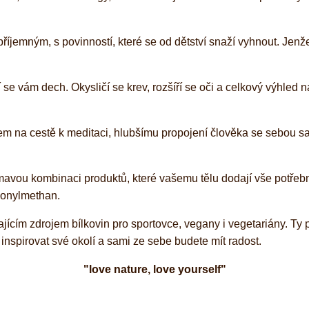
říjemným, s povinností, které se od dětství snaží vyhnout. Jenže
lí se vám dech. Okysličí se krev, rozšíří se oči a celkový výhled
dkem na cestě k meditaci, hlubšímu propojení člověka se sebou 
mavou kombinaci produktů, které vašemu tělu dodají vše potřebn
honylmethan.
kajícím zdrojem bílkovin pro sportovce, vegany i vegetariány. Ty
inspirovat své okolí a sami ze sebe budete mít radost.
"love nature, love yourself"