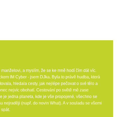
manželovi, a myslím, že se ke mně hodí čím dál víc.
ckem IM Cyber - jsem DJka. Byla to právě hudba, která
dovala, hledala cesty, jak nejlépe pečovat o své tělo a
onec nejvíc obohatí. Cestování po světě mě zase
 že je jedna planeta, kde je vše propojené, všechno se
šu nejraději (např. do novin What). A v souladu se všemi
 spát.