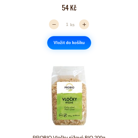
54 Kč
ks
Vložit do košíku
PROBIO Vločky rýžové BIO 200g