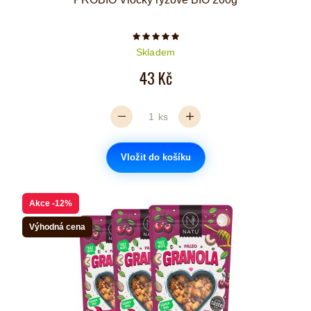
Počet hvězdiček je 5 z 5
Skladem
43 Kč
ks
Vložit do košíku
Akce
-12%
Výhodná cena