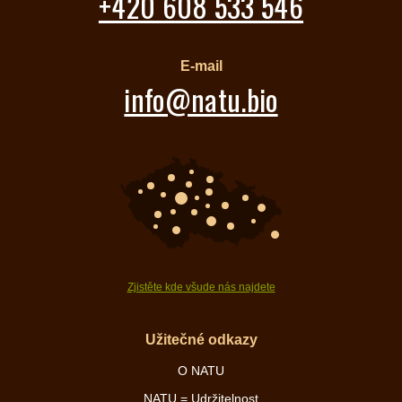
+420 608 533 546
E-mail
info@natu.bio
Zjistěte kde všude nás najdete
Užitečné odkazy
O NATU
NATU = Udržitelnost