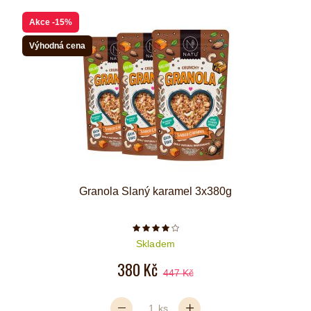
Akce
-15%
Výhodná cena
Granola Slaný karamel 3x380g
Počet hvězdiček je 4 z 5
Skladem
380 Kč
447 Kč
ks