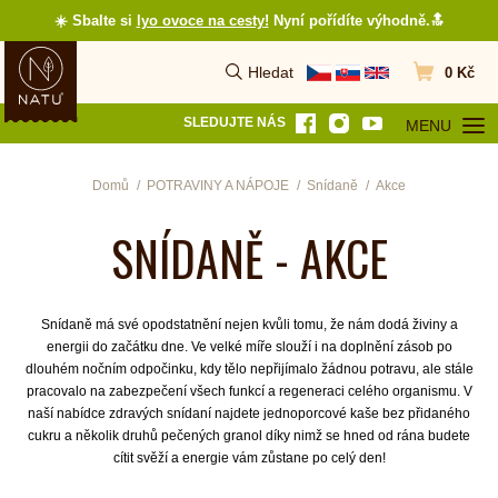
☀️ Sbalte si
lyo ovoce na cesty
!
Nyní pořídíte výhodně.🔝
Hledat
0 Kč
Vyhledat
Přejít do koš
SLEDUJTE NÁS
MENU
OTEVŘÍT MEN
Domů
POTRAVINY A NÁPOJE
Snídaně
Akce
SNÍDANĚ - AKCE
Snídaně má své opodstatnění nejen kvůli tomu, že nám dodá živiny a
energii do začátku dne. Ve velké míře slouží i na doplnění zásob po
dlouhém nočním odpočinku, kdy tělo nepřijímalo žádnou potravu, ale stále
pracovalo na zabezpečení všech funkcí a regeneraci celého organismu. V
naší nabídce zdravých snídaní najdete jednoporcové kaše bez přidaného
cukru a několik druhů pečených granol díky nimž se hned od rána budete
cítit svěží a energie vám zůstane po celý den!