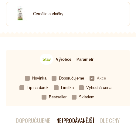
Cereálie a vločky
Stav
Výrobce
Parametr
Novinka
Doporučujeme
Akce
Tip na dárek
Limitka
Výhodná cena
Bestseller
Skladem
DOPORUČUJEME
NEJPRODÁVANĚJŠÍ
DLE CENY