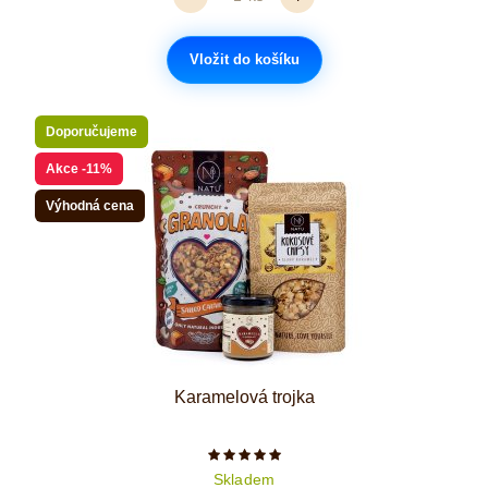
Vložit do košíku
Doporučujeme
Akce
-11%
Výhodná cena
Karamelová trojka
Počet hvězdiček je 5 z 5
Skladem