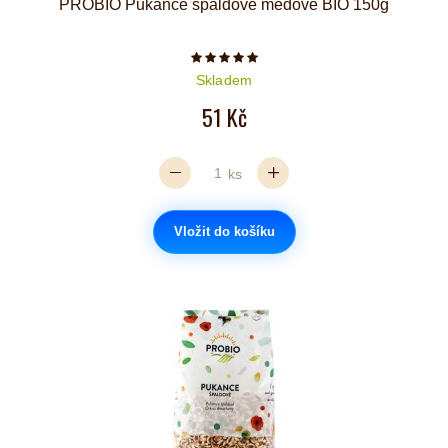
PROBIO Pukance špaldové medové BIO 150g
Počet hvězdiček je 5 z 5
Skladem
51 Kč
ks
Vložit do košíku