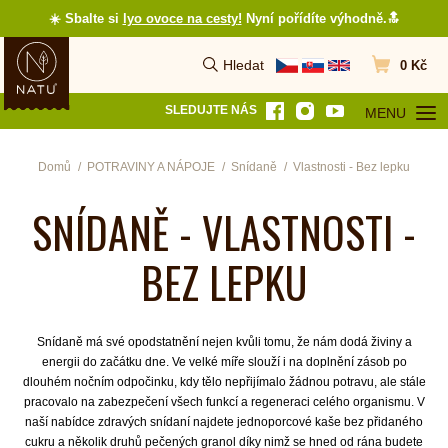
☀️ Sbalte si
lyo ovoce na cesty
!
Nyní pořídíte výhodně.🔝
Hledat
0 Kč
Vyhledat
Přejít do koš
SLEDUJTE NÁS
MENU
OTEVŘÍT MEN
Domů
POTRAVINY A NÁPOJE
Snídaně
Vlastnosti - Bez lepku
SNÍDANĚ - VLASTNOSTI -
BEZ LEPKU
Snídaně má své opodstatnění nejen kvůli tomu, že nám dodá živiny a
energii do začátku dne. Ve velké míře slouží i na doplnění zásob po
dlouhém nočním odpočinku, kdy tělo nepřijímalo žádnou potravu, ale stále
pracovalo na zabezpečení všech funkcí a regeneraci celého organismu. V
naší nabídce zdravých snídaní najdete jednoporcové kaše bez přidaného
cukru a několik druhů pečených granol díky nimž se hned od rána budete