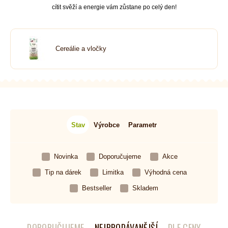
cítit svěží a energie vám zůstane po celý den!
Cereálie a vločky
Stav
Výrobce
Parametr
Novinka
Doporučujeme
Akce
Tip na dárek
Limitka
Výhodná cena
Bestseller
Skladem
DOPORUČUJEME
NEJPRODÁVANĚJŠÍ
DLE CENY