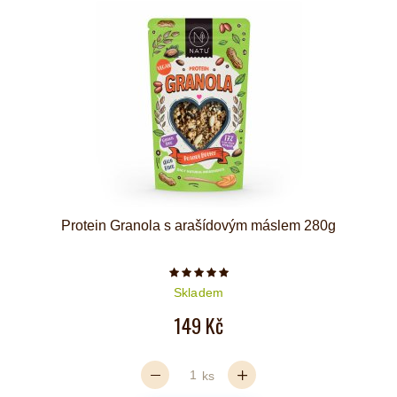
Protein Granola s arašídovým máslem 280g
Počet hvězdiček je 5 z 5
Skladem
149 Kč
ks