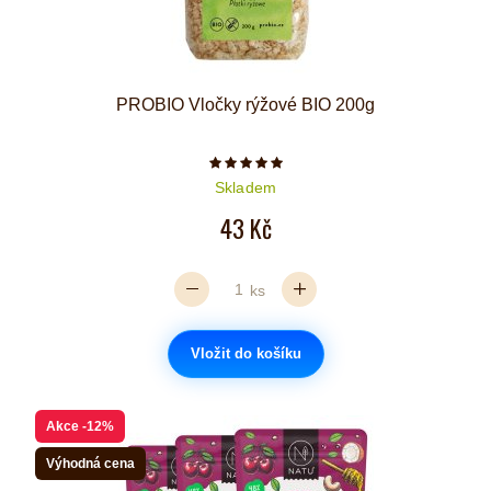
PROBIO Vločky rýžové BIO 200g
Počet hvězdiček je 5 z 5
Skladem
43 Kč
ks
Vložit do košíku
Akce
-12%
Výhodná cena