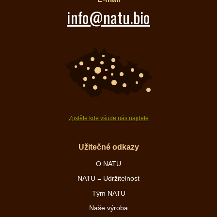
info@natu.bio
Zjistěte kde všude nás najdete
Užitečné odkazy
O NATU
NATU = Udržitelnost
Tým NATU
Naše výroba