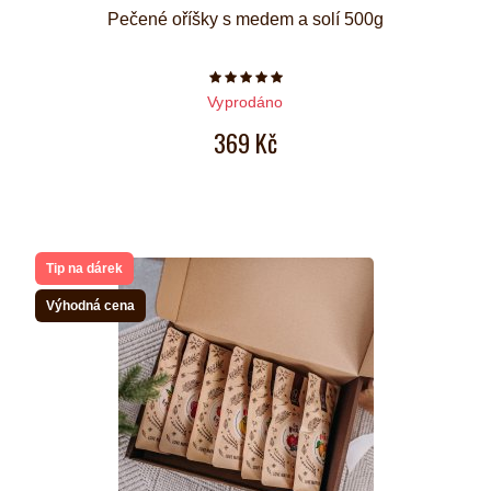
Pečené oříšky s medem a solí 500g
Počet hvězdiček je 5 z 5
Vyprodáno
369 Kč
Tip na dárek
Výhodná cena