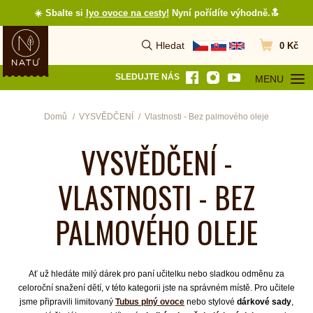
☀️ Sbalte si
lyo ovoce na cesty
!
Nyní pořídíte výhodně.🔝
Hledat
0 Kč
Vyhledat
Přejít do koš
SLEDUJTE NÁS
MENU
OTEVŘÍT MEN
Domů
VYSVĚDČENÍ
Vlastnosti - Bez palmového oleje
VYSVĚDČENÍ -
VLASTNOSTI - BEZ
PALMOVÉHO OLEJE
Ať už hledáte milý dárek pro paní učitelku nebo sladkou odměnu za
celoroční snažení dětí, v této kategorii jste na správném místě. Pro učitele
jsme připravili limitovaný
Tubus plný ovoce
nebo stylové
dárkové sady
,