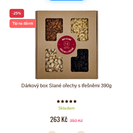
-25%
Tip na dárek
Dárkový box Slané ořechy s třešněmi 390g
Počet hvězdiček je 5 z 5
Skladem
263 Kč
350 Kč