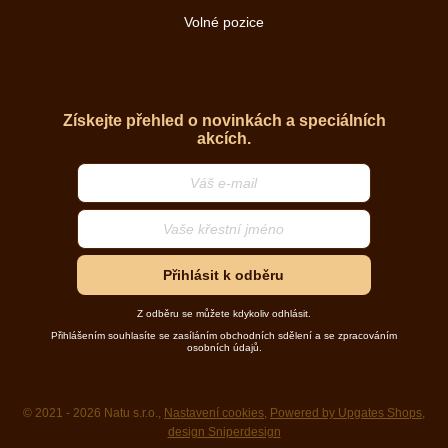
Volné pozice
Získejte přehled o novinkách a speciálních
akcích.
Přihlásit k odběru
Z odběru se můžete kdykoliv odhlásit.
Přihlášením souhlasíte se zasíláním obchodních sdělení a se zpracováním
osobních údajů.
© 2021 - 2026 Natu s.r.o.,
Nastavení cookies
,
Powered by Upgates Shops
,
design Sniperdesign