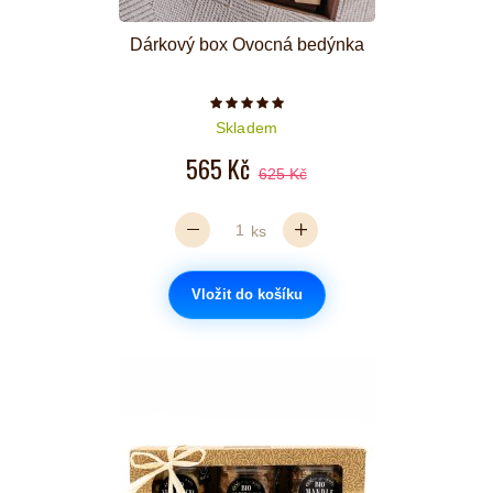
Dárkový box Ovocná bedýnka
Počet hvězdiček je 5 z 5
Skladem
565 Kč
625 Kč
ks
Vložit do košíku