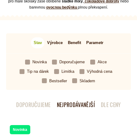
pro malé školáky zase oblíbené
sladké mixy
,
čokoládové dobroty
nebo
barevnou
ovocnou bedýnku
plnou překvapení.
Stav
Výrobce
Benefit
Parametr
Novinka
Doporučujeme
Akce
Tip na dárek
Limitka
Výhodná cena
Bestseller
Skladem
DOPORUČUJEME
NEJPRODÁVANĚJŠÍ
DLE CENY
Novinka