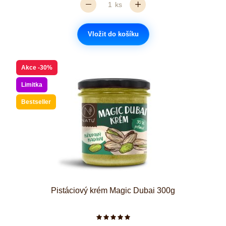
ks
Vložit do košíku
Akce
-30%
Limitka
Bestseller
Pistáciový krém Magic Dubai 300g
Počet hvězdiček je 5 z 5