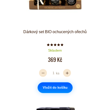
Dárkový set BIO ochucených ořechů
Počet hvězdiček je 5 z 5
Skladem
369 Kč
ks
Vložit do košíku