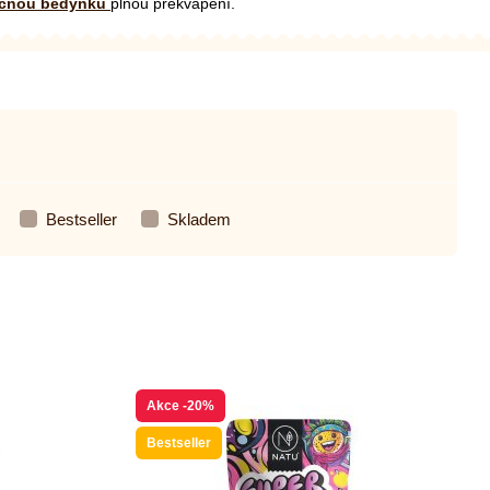
cnou bedýnku
plnou překvapení.
Bestseller
Skladem
Akce
-20%
Bestseller