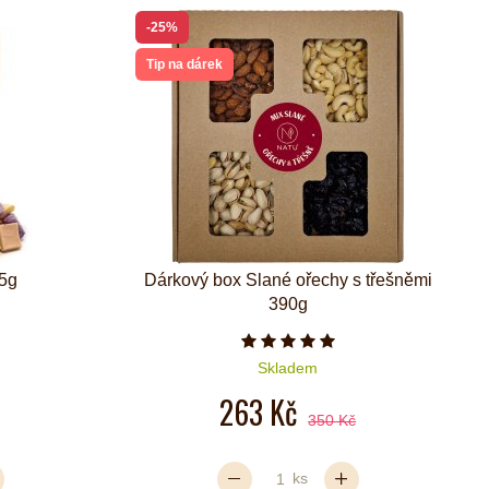
-25%
Tip na dárek
75g
Dárkový box Slané ořechy s třešněmi
390g
zdiček je 5 z 5
Počet hvězdiček je 5 z 5
Skladem
263 Kč
350 Kč
ks