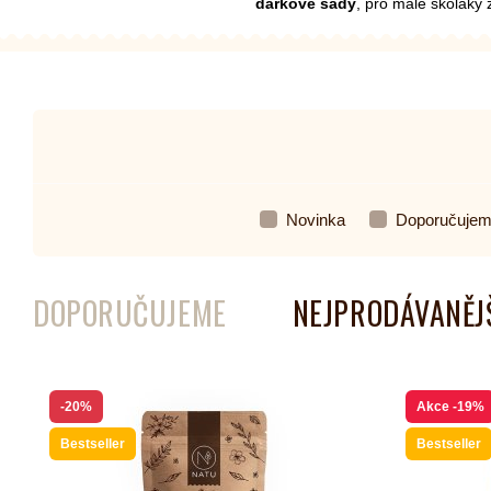
dárkové sady
, pro malé školáky
Kombuchy
Porcovan
Energetické nápoje
Sypané
Superfood shoty
Kokosové nápoje
Novinka
Doporučuje
Ostatní nápoje
DOPORUČUJEME
NEJPRODÁVANĚJ
-20%
Akce
-19%
Bestseller
Bestseller