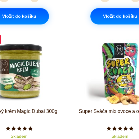
Vložit do košíku
Vložit do košíku
vý krém Magic Dubai 300g
Super Sváča mix ovoce a 
Počet hvězdiček je 5 z 5
Počet hvě
Skladem
Skladem