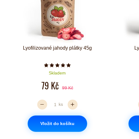
Lyofilizované jahody plátky 45g
Ly
Počet hvězdiček je 5 z 5
Skladem
79 Kč
99 Kč
ks
Vložit do košíku