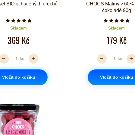
set BIO ochucených ořechů
CHOCS Maliny v 60% 
čokoládě 90g
Počet hvězdiček je 5 z 5
Počet hvě
Skladem
Skladem
369 Kč
179 Kč
ks
ks
Vložit do košíku
Vložit do košíku