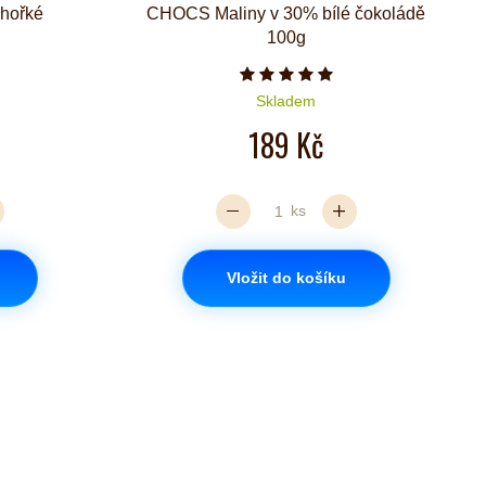
hořké
CHOCS Maliny v 30% bílé čokoládě
100g
zdiček je 5 z 5
Počet hvězdiček je 5 z 5
Skladem
189 Kč
ks
Vložit do košíku