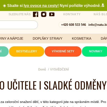
☀️ Sbalte si
lyo ovoce na cesty
!
Nyní pořídíte výhodně.🔝
SLEDUJTE NÁS
KONTAKTY
NÁŠ BL
+420 608 533 546
info@natu.b
INY A NÁPOJE
DOPLŇKY STRAVY
KOSMETIKA
DÁ
Í
BESTSELLERY
VÝHODNÉ SETY
NOVINKY
Cereálie a vločky
Domů
VYSVĚDČENÍ
O UČITELE I SLADKÉ ODMĚNY
xtrakty
 celoroční snažení dětí, v této kategorii jste na správném místě. Pro u