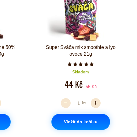
ené 50%
Super Sváča mix smoothie a lyo
0g
ovoce 21g
Počet hvězdiček je 5 z 5
Skladem
44 Kč
55 Kč
ks
Vložit do košíku