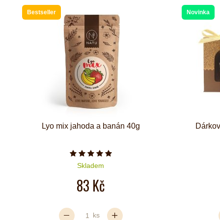
Bestseller
Novinka
Lyo mix jahoda a banán 40g
Dárkov
Počet hvězdiček je 5 z 5
Skladem
83 Kč
ks