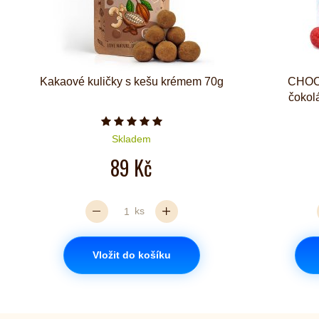
Kakaové kuličky s kešu krémem 70g
CHOCS
čokol
Počet hvězdiček je 5 z 5
Skladem
89 Kč
ks
Vložit do košíku