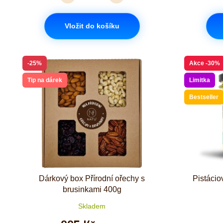
Vložit do košíku
-25%
Akce
-30%
Tip na dárek
Limitka
Bestseller
Dárkový box Přírodní ořechy s
Pistácio
brusinkami 400g
Skladem