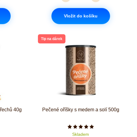
Vložit do košíku
Tip na dárek
ořechů 40g
Pečené oříšky s medem a solí 500g
zdiček je 5 z 5
Počet hvězdiček je 5 z 5
Skladem