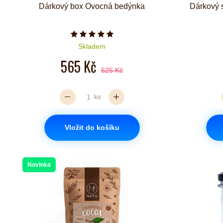
Dárkový box Ovocná bedýnka
Dárkový 
Počet hvězdiček je 5 z 5
Skladem
565 Kč
625 Kč
ks
Vložit do košíku
Novinka