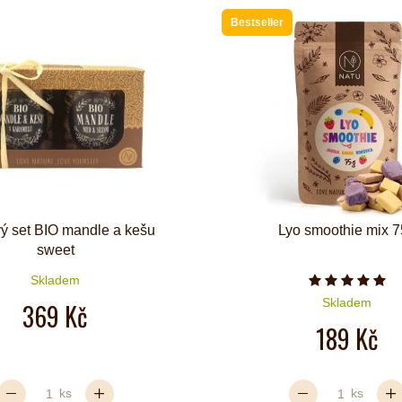
Bestseller
ý set BIO mandle a kešu
Lyo smoothie mix 
sweet
Skladem
Počet hvě
Skladem
369 Kč
189 Kč
ks
ks