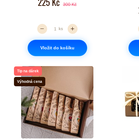
225 Kč
300 Kč
ks
Vložit do košíku
Tip na dárek
Výhodná cena