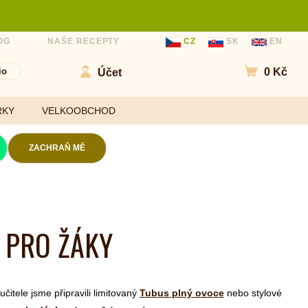
OG
NAŠE RECEPTY
CZ
SK
EN
io
0 Kč
Účet
Přejít do
RKY
VELKOOBCHOD
ZACHRAŇ MĚ
Kokosové chipsy
Mouky
Slané chipsy a
 PRO ŽÁKY
ořechy
Sladidla
Ovocné kuličky a
Koření a
chipsy
ochucovadla
Čokolády
čitele jsme připravili limitovaný
Tubus plný ovoce
nebo stylové
Bezlepkové tyčinky