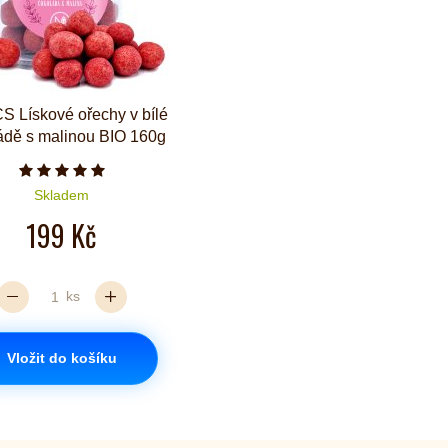
 Lískové ořechy v bílé
ádě s malinou BIO 160g
Počet hvězdiček je 5 z 5
Skladem
199 Kč
ks
Vložit do košíku