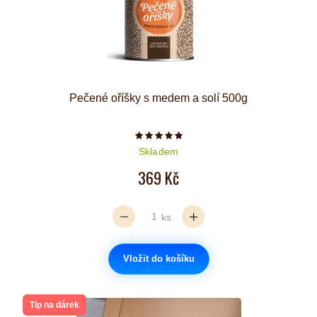
Pečené oříšky s medem a solí 500g
Počet hvězdiček je 5 z 5
Skladem
369 Kč
ks
Vložit do košíku
Tip na dárek