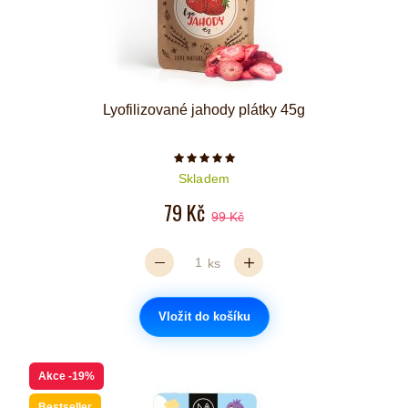
Lyofilizované jahody plátky 45g
Počet hvězdiček je 5 z 5
Skladem
79 Kč
99 Kč
ks
Vložit do košíku
Akce
-19%
Bestseller