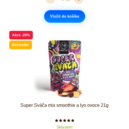
Vložit do košíku
Akce
-20%
Bestseller
Super Sváča mix smoothie a lyo ovoce 21g
Počet hvězdiček je 5 z 5
Skladem