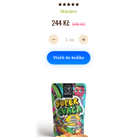
Počet hvězdiček je 5 z 5
Skladem
244 Kč
349 Kč
ks
Vložit do košíku