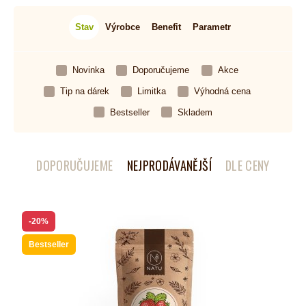
Stav
Výrobce
Benefit
Parametr
Novinka
Doporučujeme
Akce
Tip na dárek
Limitka
Výhodná cena
Bestseller
Skladem
DOPORUČUJEME
NEJPRODÁVANĚJŠÍ
DLE CENY
-20%
Bestseller