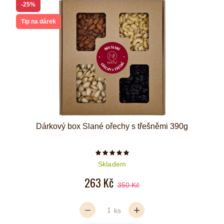
-25%
Tip na dárek
Dárkový box Slané ořechy s třešněmi 390g
Počet hvězdiček je 5 z 5
Skladem
263 Kč
350 Kč
ks