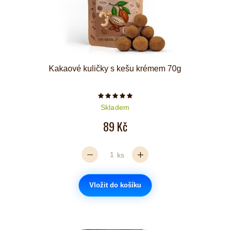
Kakaové kuličky s kešu krémem 70g
Počet hvězdiček je 5 z 5
Skladem
89 Kč
ks
Vložit do košíku