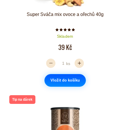
Super Sváča mix ovoce a ořechů 40g
Počet hvězdiček je 5 z 5
Skladem
39 Kč
ks
Vložit do košíku
Tip na dárek