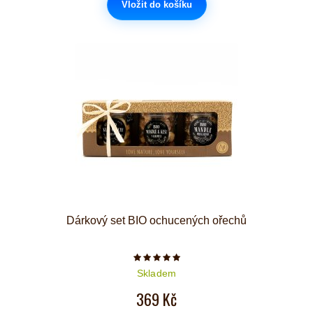
Vložit do košíku
Dárkový set BIO ochucených ořechů
Počet hvězdiček je 5 z 5
Skladem
369 Kč