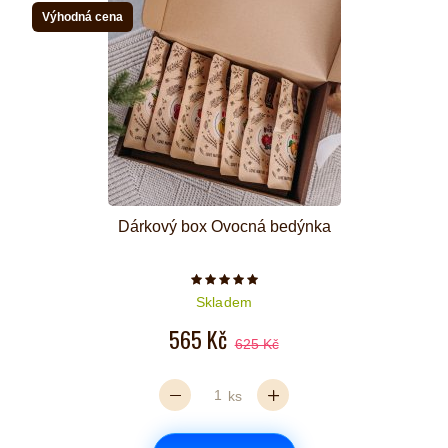
Výhodná cena
Dárkový box Ovocná bedýnka
Počet hvězdiček je 5 z 5
Skladem
565 Kč
625 Kč
ks