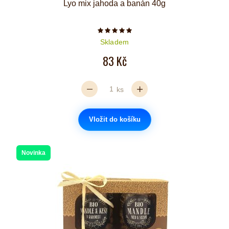
Lyo mix jahoda a banán 40g
Počet hvězdiček je 5 z 5
Skladem
83 Kč
ks
Vložit do košíku
Novinka