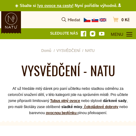
☀️ Sbalte si
lyo ovoce na cesty
!
Nyní pořídíte výhodně.🔝
Hledat
0 Kč
Vyhledat
Přejít do koš
SLEDUJTE NÁS
MENU
OTEVŘÍT MEN
Domů
VYSVĚDČENÍ
NATU
VYSVĚDČENÍ - NATU
Ať už hledáte milý dárek pro paní učitelku nebo sladkou odměnu za
celoroční snažení dětí, v této kategorii jste na správném místě. Pro učitele
jsme připravili limitovaný
Tubus plný ovoce
nebo stylové
dárkové sady
,
pro malé školáky zase oblíbené
sladké mixy
,
čokoládové dobroty
nebo
barevnou
ovocnou bedýnku
plnou překvapení.