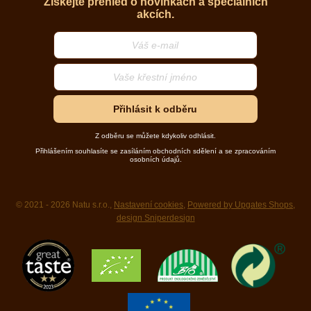
Získejte přehled o novinkách a speciálních
akcích.
Přihlásit k odběru
Z odběru se můžete kdykoliv odhlásit.
Přihlášením souhlasíte se zasíláním obchodních sdělení a se zpracováním
osobních údajů.
© 2021 - 2026 Natu s.r.o.,
Nastavení cookies
,
Powered by Upgates Shops
,
design Sniperdesign