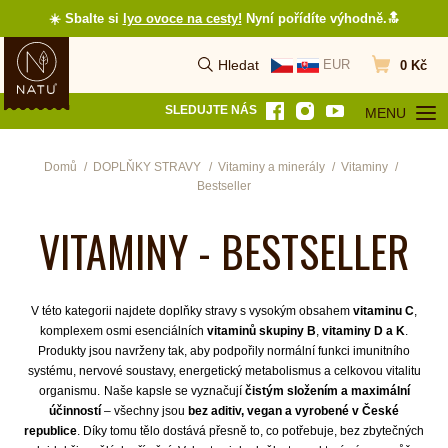
☀️ Sbalte si
lyo ovoce na cesty
!
Nyní pořídíte výhodně.🔝
Hledat
EUR
0 Kč
Vyhledat
Přejít do koš
SLEDUJTE NÁS
MENU
OTEVŘÍT MEN
Domů
DOPLŇKY STRAVY
Vitaminy a minerály
Vitaminy
Bestseller
VITAMINY - BESTSELLER
V této kategorii najdete doplňky stravy s vysokým obsahem
vitaminu C
,
komplexem osmi esenciálních
vitaminů skupiny B
,
vitaminy D a K
.
Produkty jsou navrženy tak, aby podpořily normální funkci imunitního
systému, nervové soustavy, energetický metabolismus a celkovou vitalitu
organismu.
Naše kapsle se vyznačují
čistým složením a maximální
účinností
– všechny jsou
bez aditiv, vegan a vyrobené v České
republice
. Díky tomu tělo dostává přesně to, co potřebuje, bez zbytečných