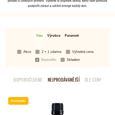
plnidel či umělých příměsí.
Vyberte si doplněk stravy, který vám pomůže
podpořit zdraví a udržet energii každý den.
Stav
Výrobce
Parametr
Akce
2 + 1 zdarma
Výhodná cena
Bestseller
Skladem
DOPORUČUJEME
NEJPRODÁVANĚJŠÍ
DLE CENY
Bestseller