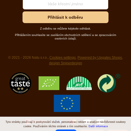
Přihlásit k odběru
Z odběru se můžete kdykoliv odhlásit.
Přihlášením souhlasíte se zasíláním obchodních sdělení a se zpracováním
osobních údajů.
© 2021 - 2026 Natu s.r.o.,
Cookies settings
,
Powered by Upgates Shops
,
design Sniperdesign
Tyto stránky používají k poskytování služeb, personalizaci reklam a analýze návštěvnosti soubory
cookie. Používáním těchto stránek s tím souhlasíte.
Další informace