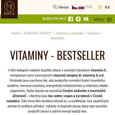
Hledat
EUR
0 €
Vyhledat
Přejít do k
SLEDUJTE NÁS
MENU
OTEVŘÍT MEN
Domů
DOPLŇKY STRAVY
Vitaminy a minerály
Vitaminy
Bestseller
VITAMINY - BESTSELLER
V této kategorii najdete doplňky stravy s vysokým obsahem
vitaminu C
,
komplexem osmi esenciálních
vitaminů skupiny B
,
vitaminy D a K
.
Produkty jsou navrženy tak, aby podpořily normální funkci imunitního
systému, nervové soustavy, energetický metabolismus a celkovou vitalitu
organismu.
Naše kapsle se vyznačují
čistým složením a maximální
účinností
– všechny jsou
bez aditiv, vegan a vyrobené v České
republice
. Díky tomu tělo dostává přesně to, co potřebuje, bez zbytečných
plnidel či umělých příměsí.
Vyberte si doplněk stravy, který vám pomůže
podpořit zdraví a udržet energii každý den.