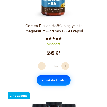
Garden Fusion Hořčík bisglycinát
(magnesium)+vitamin B6 90 kapslí
Počet hvězdiček je 5 z 5
Skladem
599 Kč
ks
Vložit do košíku
2 + 1 zdarma