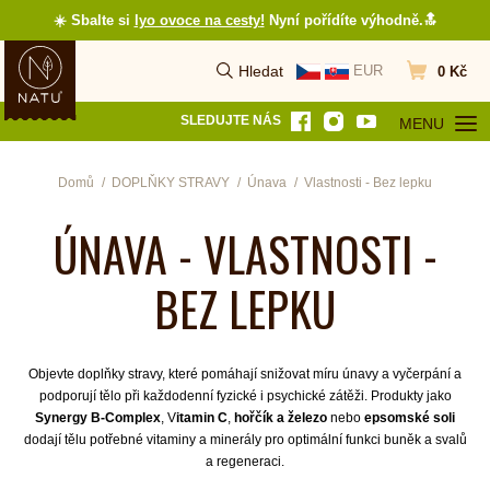
☀️ Sbalte si
lyo ovoce na cesty
!
Nyní pořídíte výhodně.🔝
Hledat
EUR
0 Kč
Vyhledat
Přejít do koš
SLEDUJTE NÁS
MENU
OTEVŘÍT MEN
Domů
DOPLŇKY STRAVY
Únava
Vlastnosti - Bez lepku
ÚNAVA - VLASTNOSTI -
BEZ LEPKU
Objevte doplňky stravy, které pomáhají snižovat míru únavy a vyčerpání a
podporují tělo při každodenní fyzické i psychické zátěži. Produkty jako
Synergy B-Complex
, V
itamin C
,
hořčík a železo
nebo
epsomské soli
dodají tělu potřebné vitaminy a minerály pro optimální funkci buněk a svalů
a regeneraci.