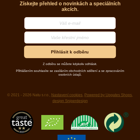
Získejte přehled o novinkách a speciálních
akcích.
Přihlásit k odběru
Z odběru se můžete kdykoliv odhlásit.
Přihlášením souhlasíte se zasíláním obchodních sdělení a se zpracováním
osobních údajů.
© 2021 - 2026 Natu s.r.o.,
Nastavení cookies
,
Powered by Upgates Shops
,
design Sniperdesign