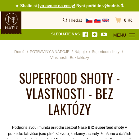
☀️ Sbalte si
lyo ovoce na cesty
!
Nyní pořídíte výhodně.🔝
Hledat
0 Kč
Vyhledat
Přejít do koš
SLEDUJTE NÁS
MENU
OTEVŘÍT MEN
Domů
POTRAVINY A NÁPOJE
Nápoje
Superfood shoty
Vlastnosti - Bez laktózy
SUPERFOOD SHOTY -
VLASTNOSTI - BEZ
LAKTÓZY
Podpořte svou imunitu přírodní cestou! Naše
BIO superfood shoty
v
praktické lahvičce jsou plné zázvoru, kurkumy, aceroly, ženšenu a dalších