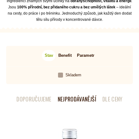
ingrediencí známých svými účinky na
obranyschopnost, vitalitu a energii
.
Jsou
100% přírodní, bez přidaného cukru a bez umělých látek
– ideální
na cesty, do práce i po tréninku. Jednoduchý způsob, jak každý den dodat
tělu sílu přírody v koncentrované dávce.
Stav
Benefit
Parametr
Skladem
DOPORUČUJEME
NEJPRODÁVANĚJŠÍ
DLE CENY