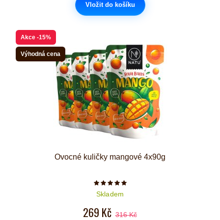
Vložit do košíku
Akce
-15%
Výhodná cena
Ovocné kuličky mangové 4x90g
Počet hvězdiček je 5 z 5
Skladem
269 Kč
316 Kč