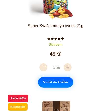
Super Sváča mix lyo ovoce 21g
Počet hvězdiček je 5 z 5
Skladem
49 Kč
ks
Vložit do košíku
Akce
-20%
Bestseller