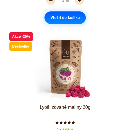
ks
Vložit do košíku
Akce
-25%
Bestseller
Lyofilizované maliny 20g
Počet hvězdiček je 5 z 5
Skladem