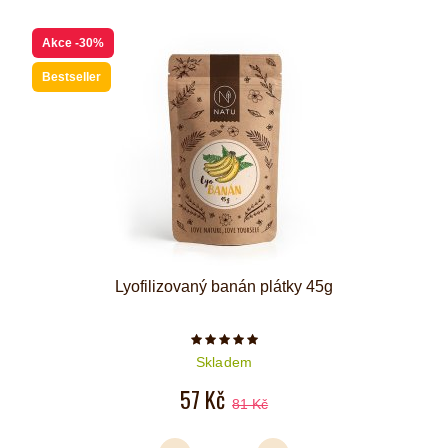
Akce
-30%
Bestseller
Lyofilizovaný banán plátky 45g
Počet hvězdiček je 5 z 5
Skladem
57 Kč
81 Kč