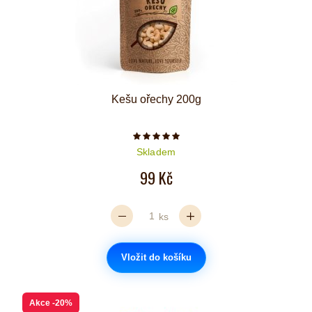
Kešu ořechy 200g
Počet hvězdiček je 5 z 5
Skladem
99 Kč
ks
Vložit do košíku
Akce
-20%