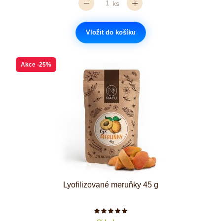
ks
Vložit do košíku
Akce
-25%
Lyofilizované meruňky 45 g
Počet hvězdiček je 5 z 5