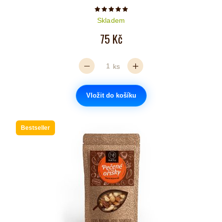
Počet hvězdiček je 5 z 5
Skladem
75 Kč
ks
Vložit do košíku
Bestseller