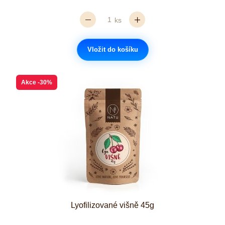
ks
Vložit do košíku
Akce
-30%
Lyofilizované višně 45g