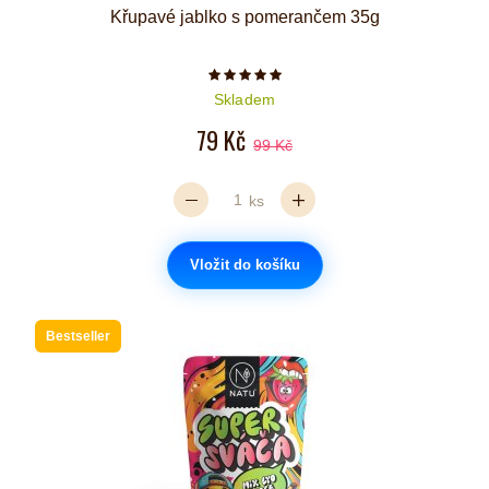
Křupavé jablko s pomerančem 35g
Počet hvězdiček je 5 z 5
Skladem
79 Kč
99 Kč
ks
Vložit do košíku
Bestseller