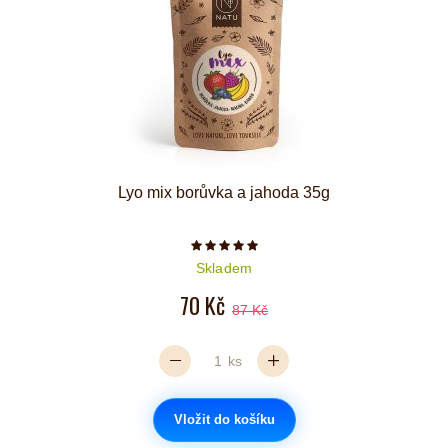
Lyo mix borůvka a jahoda 35g
Počet hvězdiček je 5 z 5
Skladem
70 Kč
87 Kč
ks
Vložit do košíku