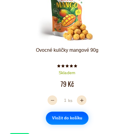
Ovocné kuličky mangové 90g
Počet hvězdiček je 5 z 5
Skladem
79 Kč
ks
Vložit do košíku