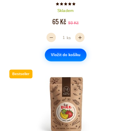
Počet hvězdiček je 5 z 5
Skladem
65 Kč
93 Kč
ks
Vložit do košíku
Bestseller