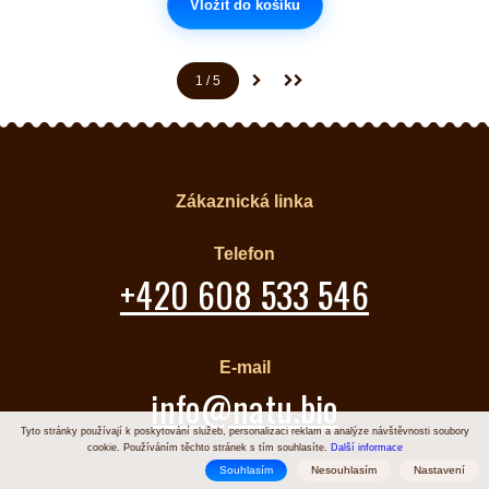
Vložit do košíku
1
/ 5
(aktuální)
Další stránka
Poslední stránka
Zákaznická linka
Telefon
+420 608 533 546
E-mail
info@natu.bio
Tyto stránky používají k poskytování služeb, personalizaci reklam a analýze návštěvnosti soubory
cookie. Používáním těchto stránek s tím souhlasíte.
Další informace
Souhlasím
Nesouhlasím
Nastavení