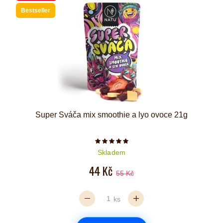
Bestseller
Super Sváča mix smoothie a lyo ovoce 21g
Počet hvězdiček je 5 z 5
Skladem
44 Kč
55 Kč
ks