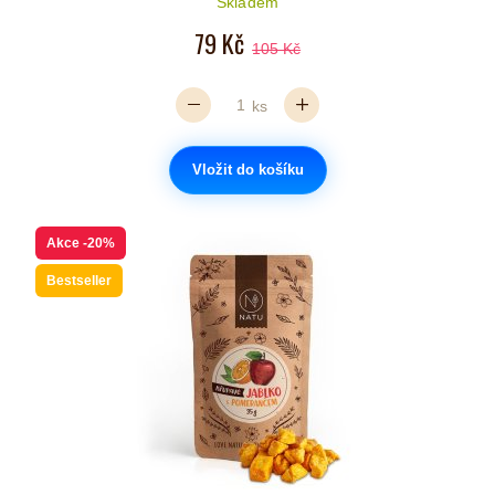
Skladem
79 Kč
105 Kč
ks
Vložit do košíku
Akce
-20%
Bestseller