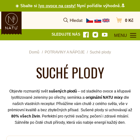
☀️ Sbalte si
lyo ovoce na cesty
!
Nyní pořídíte výhodně.🔝
Hledat
0 Kč
Vyhledat
Přejít do koš
SLEDUJTE NÁS
MENU
OTEVŘÍT MEN
Domů
POTRAVINY A NÁPOJE
Suché plody
SUCHÉ PLODY
Objevte rozmanitý svět
sušených plodů
– od sladkého ovoce a křupavé
lyofilizované zeleniny po ořechy, semínka a
originální NATU mixy
dle
našich vlastních receptur. Přivážíme vám chutě z celého světa, vše v
prémiovní kvalitě a bez zbytečných přísad.
Sušené plody si uchovávají až
80% všech živin
. Perfektní pro rychlé svačiny, pečení i zdravé mlsání.
Sáhněte po čisté chuti přírody, která vás nabije energií každý den.