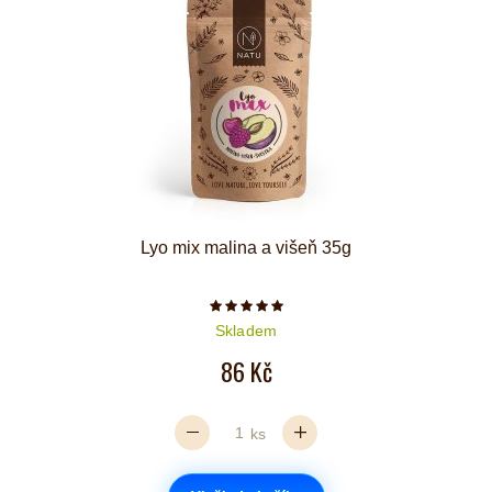
Lyo mix malina a višeň 35g
Počet hvězdiček je 5 z 5
Skladem
86 Kč
ks