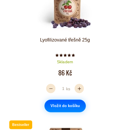
Lyofilizované třešně 25g
Počet hvězdiček je 5 z 5
Skladem
86 Kč
ks
Vložit do košíku
Bestseller