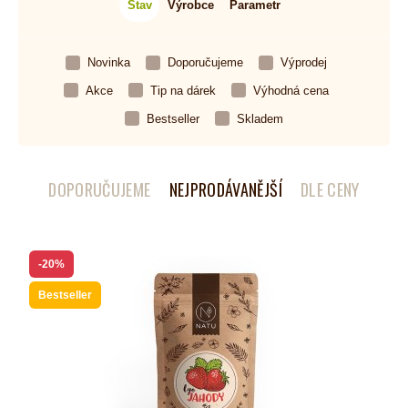
Stav
Výrobce
Parametr
Novinka
Doporučujeme
Výprodej
Akce
Tip na dárek
Výhodná cena
Bestseller
Skladem
DOPORUČUJEME
NEJPRODÁVANĚJŠÍ
DLE CENY
-20%
Bestseller