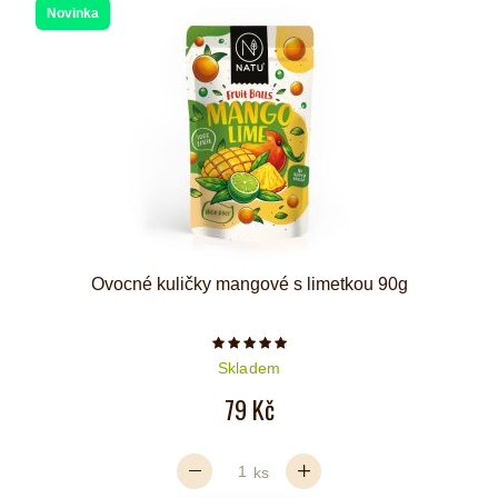
Novinka
Ovocné kuličky mangové s limetkou 90g
Počet hvězdiček je 5 z 5
Skladem
79 Kč
ks