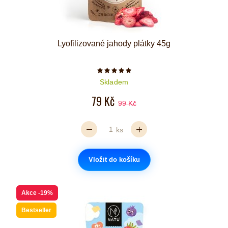
Lyofilizované jahody plátky 45g
Počet hvězdiček je 5 z 5
Skladem
79 Kč
99 Kč
ks
Vložit do košíku
Akce
-19%
Bestseller