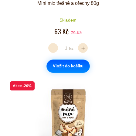
Mini mix třešně a ořechy 80g
Skladem
63 Kč
79 Kč
ks
Vložit do košíku
Akce
-20%