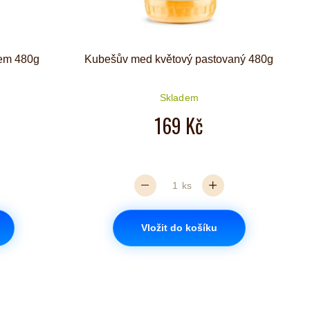
kem 480g
Kubešův med květový pastovaný 480g
Skladem
iček je 5 z 5
169 Kč
ks
Vložit do košíku