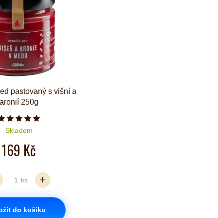
d pastovaný s višní a
aronií 250g
Počet hvězdiček je 5 z 5
Skladem
169 Kč
ks
ožit do košíku