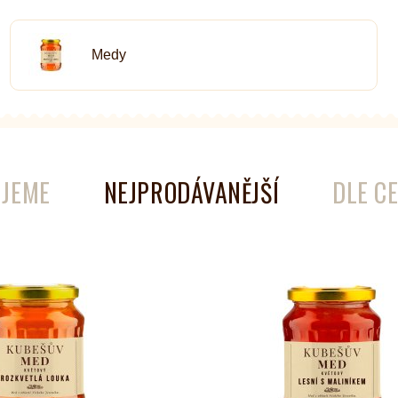
Medy
é
Láhve
Kokosové nádobí
JEME
NEJPRODÁVANĚJŠÍ
DLE C