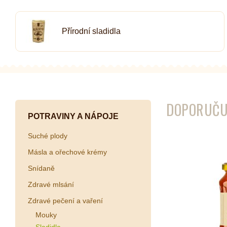
Přírodní sladidla
Kombuchy
Porcovan
Energetické nápoje
Sypané
Superfood shoty
Kokosové nápoje
DOPORUČU
Ostatní nápoje
POTRAVINY A NÁPOJE
Suché plody
Másla a ořechové krémy
Snídaně
Zdravé mlsání
Zdravé pečení a vaření
Mouky
Sladidla