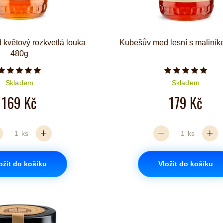
květový rozkvetlá louka
Kubešův med lesní s maliní
480g
Počet hvězdiček je 5 z 5
Počet hvězd
Skladem
Skladem
169 Kč
179 Kč
ks
ks
ožit do košíku
Vložit do košíku