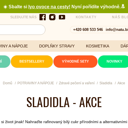
☀️ Sbalte si
lyo ovoce na cesty
!
Nyní pořídíte výhodně.🔝
SLEDUJTE NÁS
KONTAKTY
NÁŠ BL
+420 608 533 546
info@natu.b
INY A NÁPOJE
DOPLŇKY STRAVY
KOSMETIKA
DÁ
Í
BESTSELLERY
VÝHODNÉ SETY
NOVINKY
Cereálie a vločky
Domů
POTRAVINY A NÁPOJE
Zdravé pečení a vaření
Sladidla
Akce
SLADIDLA - AKCE
xtrakty
si život jinak! Nahraďte rafinovaný bílý cukr přírodními a alternativními 