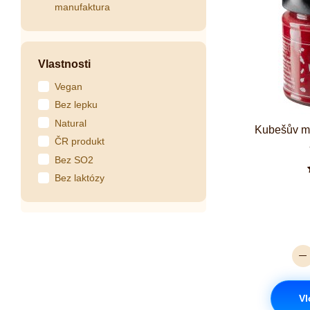
manufaktura
Vlastnosti
Vegan
Bez lepku
Natural
Kubešův me
ČR produkt
Bez SO2
Bez laktózy
Vl