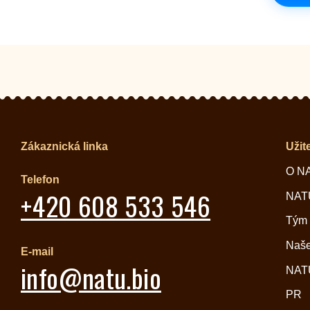
Zákaznická linka
Užit
O N
Telefon
+420 608 533 546
NATU
Tým
Naše
E-mail
info@natu.bio
NATU
PR