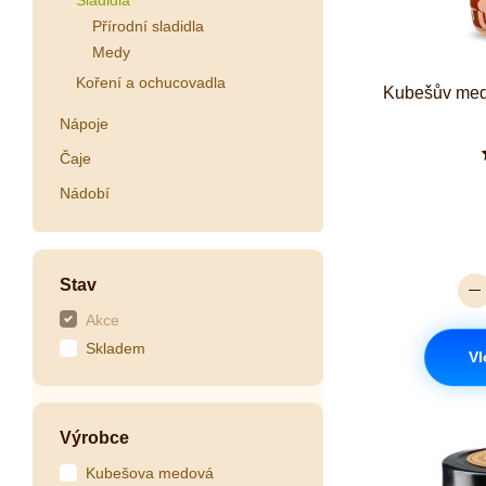
Přírodní sladidla
Medy
Koření a ochucovadla
Kubešův med 
Nápoje
Čaje
Nádobí
Stav
Akce
Skladem
Vl
Výrobce
Kubešova medová