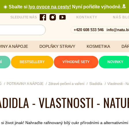
☀️ Sbalte si
lyo ovoce na cesty
!
Nyní pořídíte výhodně.🔝
SLEDUJTE NÁS
KONTAKTY
NÁŠ BL
+420 608 533 546
info@natu.b
INY A NÁPOJE
DOPLŇKY STRAVY
KOSMETIKA
DÁ
Í
BESTSELLERY
VÝHODNÉ SETY
NOVINKY
Cereálie a vločky
ů
POTRAVINY A NÁPOJE
Zdravé pečení a vaření
Sladidla
Vlastnosti - N
ADIDLA - VLASTNOSTI - NATU
xtrakty
si život jinak! Nahraďte rafinovaný bílý cukr přírodními a alternativními 