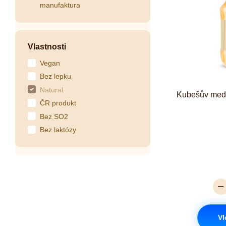
manufaktura
Vlastnosti
Vegan
Bez lepku
Natural
Kubešův med 
ČR produkt
Bez SO2
Bez laktózy
Vl