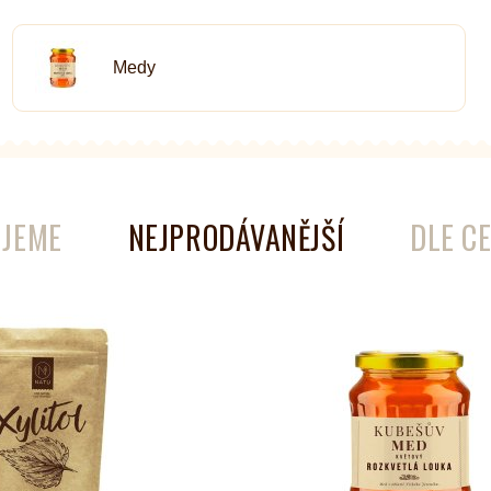
Medy
é
Láhve
Kokosové nádobí
JEME
NEJPRODÁVANĚJŠÍ
DLE C