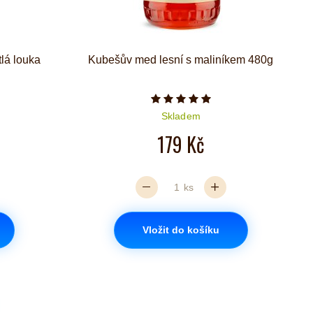
lá louka
Kubešův med lesní s maliníkem 480g
iček je 5 z 5
Počet hvězdiček je 5 z 5
Skladem
179 Kč
ks
Vložit do košíku