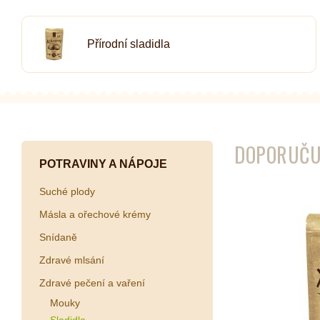
Přírodní sladidla
Kombuchy
Porcovan
Energetické nápoje
Sypané
Superfood shoty
Kokosové nápoje
DOPORUČU
Ostatní nápoje
POTRAVINY A NÁPOJE
Suché plody
Másla a ořechové krémy
Snídaně
Zdravé mlsání
Zdravé pečení a vaření
Mouky
Sladidla