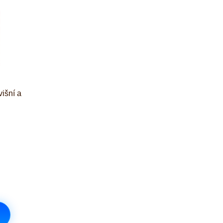
išní a
iček je 5 z 5