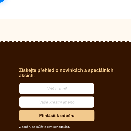
Získejte přehled o novinkách a speciálních
akcích.
Přihlásit k odběru
Z odběru se můžete kdykoliv odhlásit.