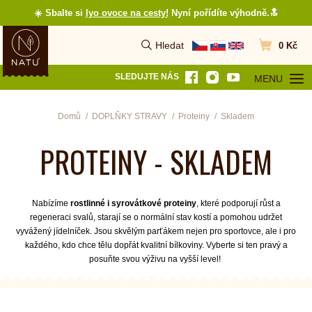
☀️ Sbalte si
lyo ovoce na cesty
!
Nyní pořídíte výhodně.🔝
Hledat
0 Kč
Vyhledat
Přejít do koš
SLEDUJTE NÁS
MENU
OTEVŘÍT MEN
Domů
DOPLŇKY STRAVY
Proteiny
Skladem
PROTEINY - SKLADEM
Nabízíme
rostlinné i syrovátkové proteiny
, které podporují růst a
regeneraci svalů, starají se o normální stav kostí a pomohou udržet
vyvážený jídelníček. Jsou skvělým parťákem nejen pro sportovce, ale i pro
každého, kdo chce tělu dopřát kvalitní bílkoviny. Vyberte si ten pravý a
posuňte svou výživu na vyšší level!