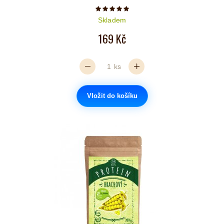
Počet hvězdiček je 5 z 5
Skladem
169 Kč
ks
Vložit do košíku