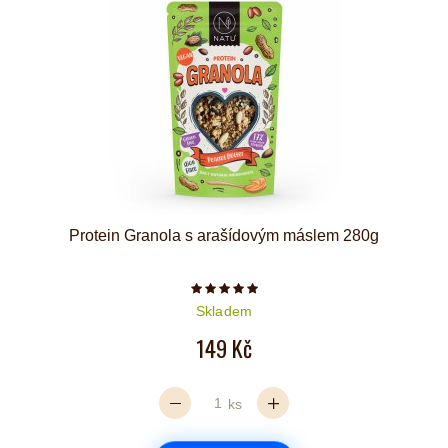
Protein Granola s arašídovým máslem 280g
Počet hvězdiček je 5 z 5
Skladem
149 Kč
ks