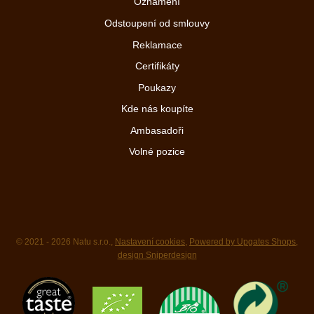
Oznámení
Odstoupení od smlouvy
Reklamace
Certifikáty
Poukazy
Kde nás koupíte
Ambasadoři
Volné pozice
© 2021 - 2026 Natu s.r.o.,
Nastavení cookies
,
Powered by Upgates Shops
,
design Sniperdesign