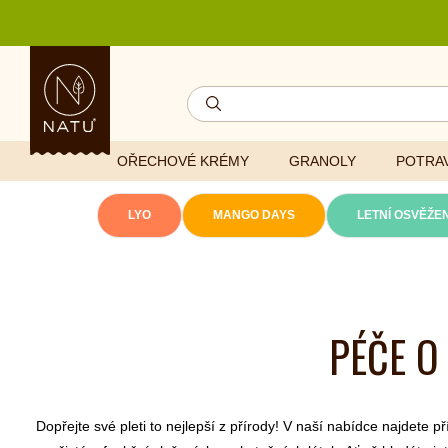
OŘECHOVÉ KRÉMY
GRANOLY
POTRAV
LYO
MANGO DAYS
LETNÍ OSVĚŽEN
Lyofilizovaná
zelenina
Ghí
Vitaminy
PÉČE O
Sušené ovoce
Džemy
Minerály
NATU mixy
Přírodní e
Ořechy a semínka
Dopřejte své pleti to nejlepší z přírody! V naší nabídce najdete p