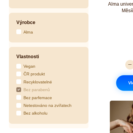
Alma unive
Měsí
Výrobce
Alma
Vlastnosti
Vegan
ČR produkt
Recyklovatelné
Vl
Bez parabenů
Bez parfemace
Netestováno na zvířatech
Bez alkoholu