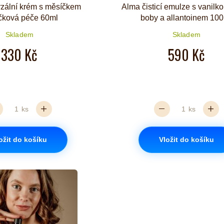
rzální krém s měsíčkem
Alma čisticí emulze s vanilko
čková péče 60ml
boby a allantoinem 10
Skladem
Skladem
330 Kč
590 Kč
ks
ks
ožit do košíku
Vložit do košíku