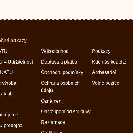
ečné odkazy
ATU
Velkoobchod
Poukazy
 = Udržitelnost
Doprava a platba
Kde nás koupíte
 NATU
Obchodní podmínky
Ambasadoři
 výroba
Ochrana osobních
Volné pozice
údajů
 klub
Oznámení
Odstoupení od smlouvy
porujeme
Reklamace
 prodejna
Certifikáty