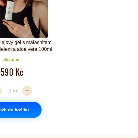
olejový gel s malachitem,
lejem a aloe vera 100ml
Skladem
590 Kč
ks
ožit do košíku