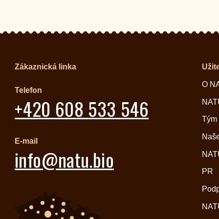
Zákaznická linka
Užit
O N
Telefon
+420 608 533 546
NATU
Tým
Naše
E-mail
info@natu.bio
NATU
PR
Pod
NATU