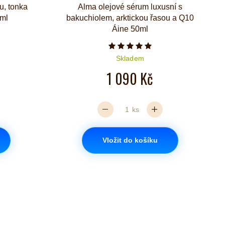
u, tonka
Alma olejové sérum luxusní s
0ml
bakuchiolem, arktickou řasou a Q10
Áine 50ml
Počet hvězdiček je 5 z 5
Skladem
1 090 Kč
ks
Vložit do košíku