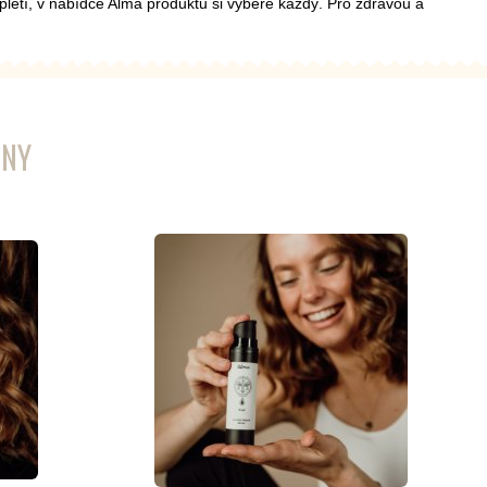
 pletí, v nabídce Alma produktů si vybere každý. Pro zdravou a
ENY