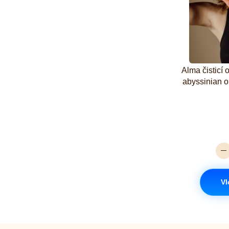
Alma čisticí 
abyssinian o
Vl