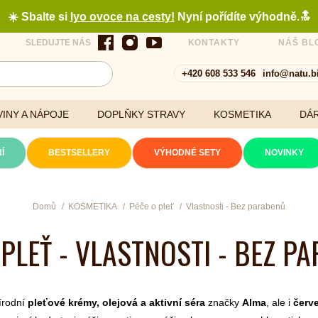
☀️ Sbalte si
lyo ovoce na cesty
!
Nyní pořídíte výhodně.🔝
SLEDUJTE NÁS
KONTAKTY
NÁŠ BL
+420 608 533 546
info@natu.b
INY A NÁPOJE
DOPLŇKY STRAVY
KOSMETIKA
DÁ
Í
BESTSELLERY
VÝHODNÉ SETY
NOVINKY
Cereálie a vločky
Domů
KOSMETIKA
Péče o pleť
Vlastnosti - Bez parabenů
 PLEŤ - VLASTNOSTI - BEZ P
xtrakty
řírodní
pleťové krémy, olejová a aktivní séra
značky
Alma
, ale i
červe