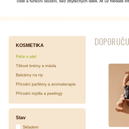
čisté a funkční složení, bez zbytečných látek. Ať už hledáte 
Kombuchy
Porcovan
Energetické nápoje
Sypané
DOPORUČU
Superfood shoty
KOSMETIKA
Kokosové nápoje
Péče o pleť
Ostatní nápoje
Tělové krémy a másla
Balzámy na rty
Přírodní parfémy a aromaterapie
Přírodní mýdla a peelingy
Stav
Skladem