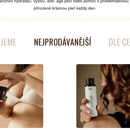
intenzivní hydrataci, výživu, anti- age péči nebo pomoc s problematickou
přirozeně krásnou pleť každý den.
é
Láhve
Kokosové nádobí
JEME
NEJPRODÁVANĚJŠÍ
DLE C