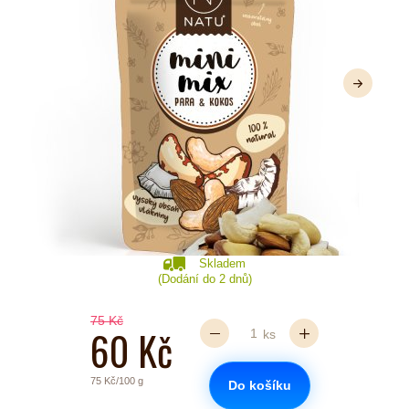
Další
Skladem
(Dodání do 2 dnů)
75 Kč
60 Kč
ks
75 Kč/100 g
Do košíku