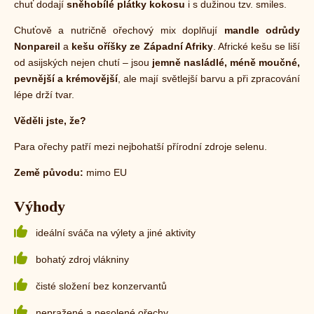
chuť dodají
sněhobílé plátky kokosu
i s dužinou tzv. smiles.
Chuťově a nutričně ořechový mix doplňují
mandle odrůdy
Nonpareil
a
kešu oříšky ze Západní Afriky
. Africké kešu se liší
od asijských nejen chutí – jsou
jemně nasládlé, méně moučné,
pevnější a krémovější
, ale mají světlejší barvu a při zpracování
lépe drží tvar.
Věděli jste, že?
Para ořechy patří mezi nejbohatší přírodní zdroje selenu.
Země původu:
mimo EU
Výhody
ideální sváča na výlety a jiné aktivity
bohatý zdroj vlákniny
čisté složení bez konzervantů
nepražené a nesolené ořechy