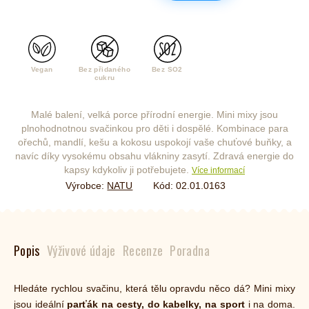
Vegan
Bez přidaného
Bez SO2
cukru
Malé balení, velká porce přírodní energie. Mini mixy jsou
plnohodnotnou svačinkou pro děti i dospělé. Kombinace para
ořechů, mandlí, kešu a kokosu uspokojí vaše chuťové buňky, a
navíc díky vysokému obsahu vlákniny zasytí. Zdravá energie do
kapsy kdykoliv ji potřebujete.
Více informací
Výrobce:
NATU
Kód:
02.01.0163
Popis
Výživové údaje
Recenze
Poradna
Hledáte rychlou svačinu, která tělu opravdu něco dá? Mini mixy
jsou ideální
parťák na cesty, do kabelky, na sport
i na doma.