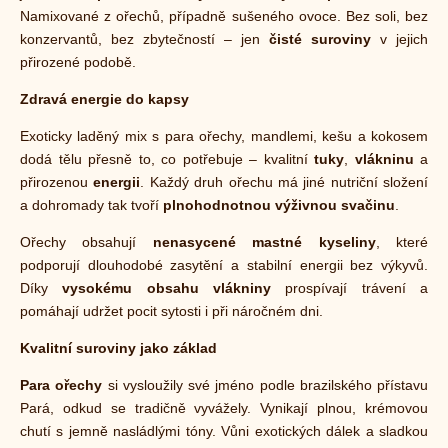
Namixované z ořechů, případně sušeného ovoce. Bez soli, bez
konzervantů, bez zbytečností – jen
čisté suroviny
v jejich
přirozené podobě.
Zdravá energie do kapsy
Exoticky laděný mix s para ořechy, mandlemi, kešu a kokosem
dodá tělu přesně to, co potřebuje – kvalitní
tuky
,
vlákninu
a
přirozenou
energii
. Každý druh ořechu má jiné nutriční složení
a dohromady tak tvoří
plnohodnotnou výživnou svačinu
.
Ořechy obsahují
nenasycené mastné kyseliny
, které
podporují dlouhodobé zasytění a stabilní energii bez výkyvů.
Díky
vysokému obsahu vlákniny
prospívají trávení a
pomáhají udržet pocit sytosti i při náročném dni.
Kvalitní suroviny jako základ
Para ořechy
si vysloužily své jméno podle brazilského přístavu
Pará, odkud se tradičně vyvážely. Vynikají plnou, krémovou
chutí s jemně nasládlými tóny. Vůni exotických dálek a sladkou