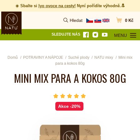
☀️ Sbalte si
lyo ovoce na cesty
!
Nyní pořídíte výhodně.🔝
Hledat
0 Kč
Vyhledat
Přejít do koš
SLEDUJTE NÁS
MENU
OTEVŘÍT MEN
Domů
POTRAVINY A NÁPOJE
Suché plody
NATU mixy
Mini mix
para a kokos 80g
MINI MIX PARA A KOKOS 80G
hvězda 1
hvězda 2
hvězda 3
hvězda 4
hvězda 5
Počet hvězdiček je 5 z 5
Akce
-20%