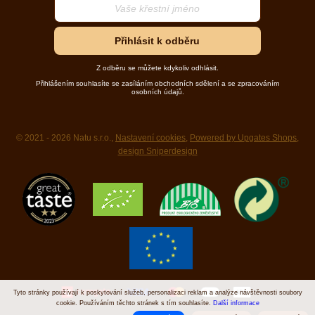
Přihlásit k odběru
Z odběru se můžete kdykoliv odhlásit.
Přihlášením souhlasíte se zasíláním obchodních sdělení a se zpracováním
osobních údajů.
© 2021 - 2026 Natu s.r.o.,
Nastavení cookies
,
Powered by Upgates Shops
,
design Sniperdesign
Tyto stránky používají k poskytování služeb, personalizaci reklam a analýze návštěvnosti soubory
cookie. Používáním těchto stránek s tím souhlasíte.
Další informace