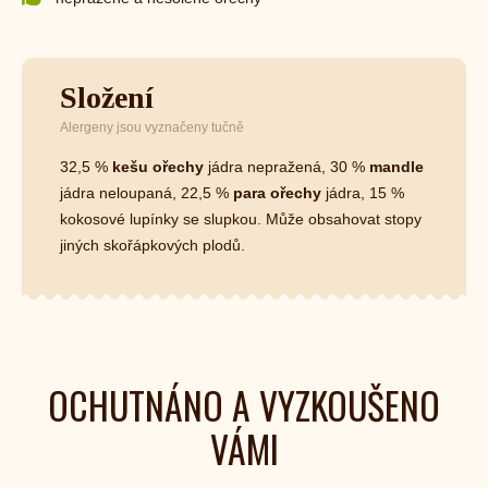
Složení
Alergeny jsou vyznačeny tučně
32,5 %
kešu ořechy
jádra nepražená, 30 %
mandle
jádra neloupaná, 22,5 %
para ořechy
jádra, 15 %
kokosové lupínky se slupkou. Může obsahovat stopy
jiných skořápkových plodů.
OCHUTNÁNO A VYZKOUŠENO
VÁMI