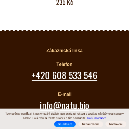
235 Kč
Zákaznická linka
Telefon
+420 608 533 546
E-mail
info@natu.bio
Tyto stránky používají k poskytování služeb, personalizaci reklam a analýze návštěvnosti soubory
cookie. Používáním těchto stránek s tím souhlasíte.
Další informace
Souhlasím
Nesouhlasím
Nastavení