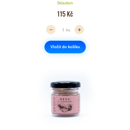
Počet hvězdiček je 5 z 5
Skladem
115 Kč
ks
Vložit do košíku