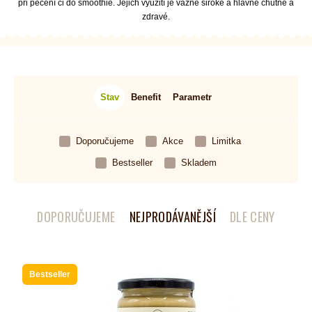
při pečení či do smoothie. Jejich využití je vážně široké a hlavně chutné a
zdravé.
Stav
Benefit
Parametr
Doporučujeme
Akce
Limitka
Bestseller
Skladem
DOPORUČUJEME
NEJPRODÁVANĚJŠÍ
DLE CENY
Bestseller