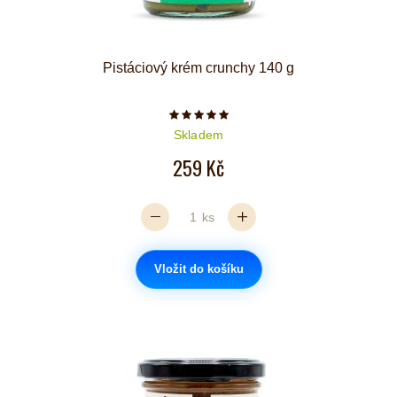
Pistáciový krém crunchy 140 g
Počet hvězdiček je 5 z 5
Skladem
259 Kč
ks
Vložit do košíku