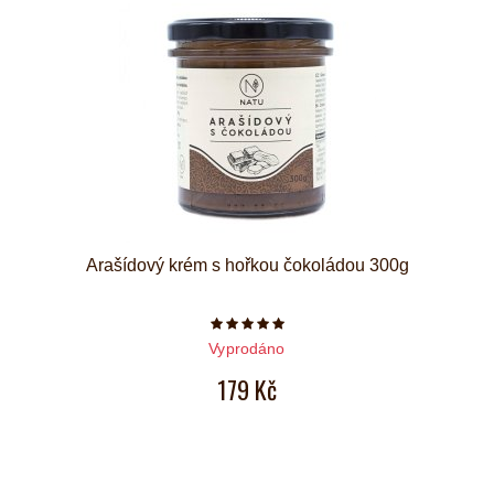
Arašídový krém s hořkou čokoládou 300g
Počet hvězdiček je 5 z 5
Vyprodáno
179 Kč