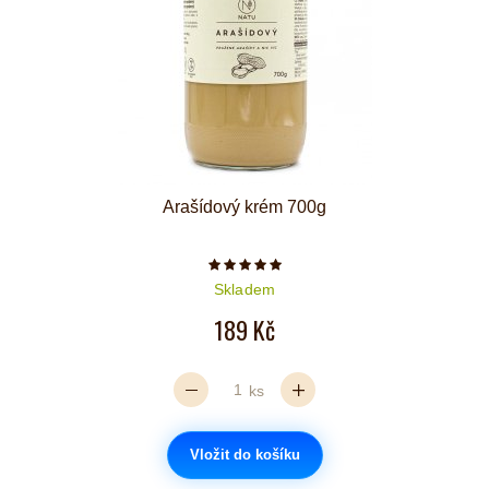
Arašídový krém 700g
Počet hvězdiček je 5 z 5
Skladem
189 Kč
ks
Vložit do košíku