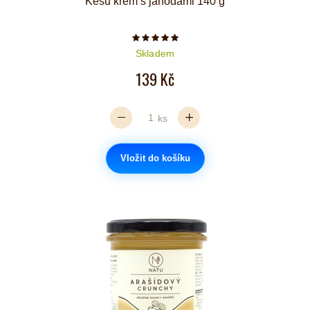
Kešu krém s jahodami 140 g
Počet hvězdiček je 5 z 5
Skladem
139 Kč
ks
Vložit do košíku