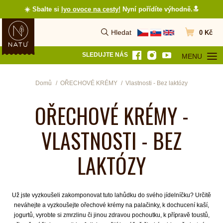
☀️ Sbalte si
lyo ovoce na cesty
!
Nyní pořídíte výhodně.🔝
Hledat
0 Kč
Vyhledat
Přejít do koš
SLEDUJTE NÁS
MENU
OTEVŘÍT MEN
Domů
OŘECHOVÉ KRÉMY
Vlastnosti - Bez laktózy
OŘECHOVÉ KRÉMY -
VLASTNOSTI - BEZ
LAKTÓZY
Už jste vyzkoušeli zakomponovat tuto lahůdku do svého jídelníčku? Určitě
neváhejte a vyzkoušejte ořechové krémy na palačinky, k dochucení kaší,
jogurtů, vyrobte si zmrzlinu či jinou zdravou pochoutku, k přípravě toustů,