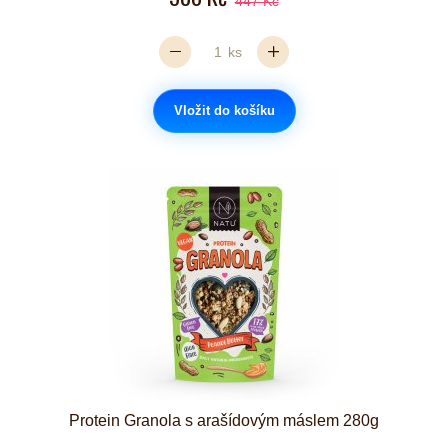
447 Kč
ks
Vložit do košíku
Protein Granola s arašídovým máslem 280g