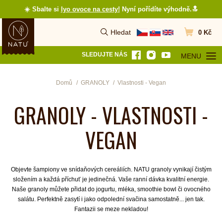
☀️ Sbalte si
lyo ovoce na cesty
!
Nyní pořídíte výhodně.🔝
Hledat
0 Kč
Vyhledat
Přejít do koš
SLEDUJTE NÁS
MENU
OTEVŘÍT MEN
Domů
GRANOLY
Vlastnosti - Vegan
GRANOLY - VLASTNOSTI -
VEGAN
Objevte šampiony ve snídaňových cereáliích. NATU granoly vynikají čistým
složením a každá příchuť je jedinečná. Vaše ranní dávka kvalitní energie.
Naše granoly můžete
přidat do jogurtu, mléka, smoothie bowl či ovocného
salátu. Perfektně zasytí i jako odpolední svačina samostatně... jen tak.
Fantazii se meze nekladou!