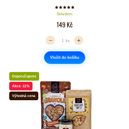
Počet hvězdiček je 5 z 5
Skladem
149 Kč
ks
Vložit do košíku
Doporučujeme
Akce
-11%
Výhodná cena