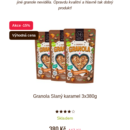
jiné granole neviděla. Opravdu kvalitní a hlavně tak dobrý
produkt!
Akce
-15%
Výhodná cena
Granola Slaný karamel 3x380g
Počet hvězdiček je 4 z 5
Skladem
380 Kč