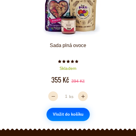
Sada plná ovoce
Počet hvězdiček je 5 z 5
Skladem
355 Kč
394 Kč
ks
Vložit do košíku