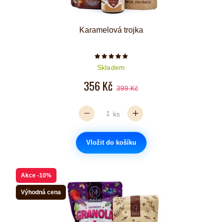
Karamelová trojka
Počet hvězdiček je 5 z 5
Skladem
356 Kč
399 Kč
ks
Vložit do košíku
Akce
-10%
Výhodná cena