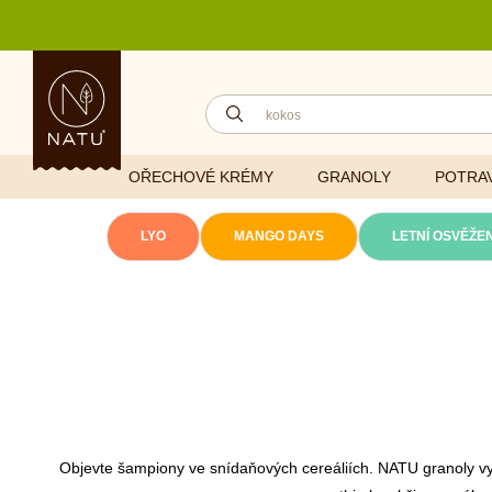
OŘECHOVÉ KRÉMY
GRANOLY
POTRAV
(aktuální)
LYO
MANGO DAYS
LETNÍ OSVĚŽEN
Lyofilizovaná
zelenina
Ghí
Vitaminy
Sušené ovoce
Džemy
Minerály
NATU mixy
Přírodní e
Ořechy a semínka
Objevte šampiony ve snídaňových cereáliích. NATU granoly vyn