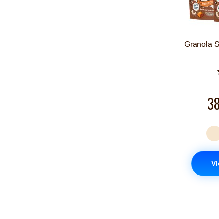
Granola S
3
Vl