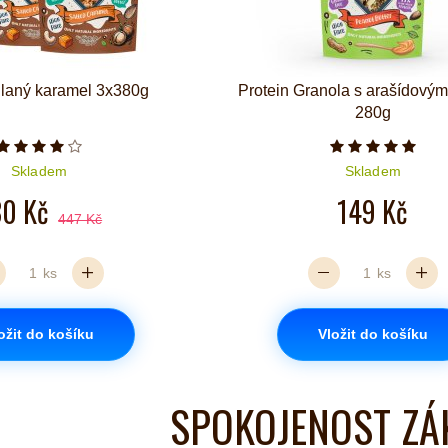
laný karamel 3x380g
Protein Granola s arašídový
280g
Počet hvězdiček je 4 z 5
Počet hvězd
Skladem
Skladem
80 Kč
149 Kč
447 Kč
ks
ks
ožit do košíku
Vložit do košíku
SPOKOJENOST ZÁ