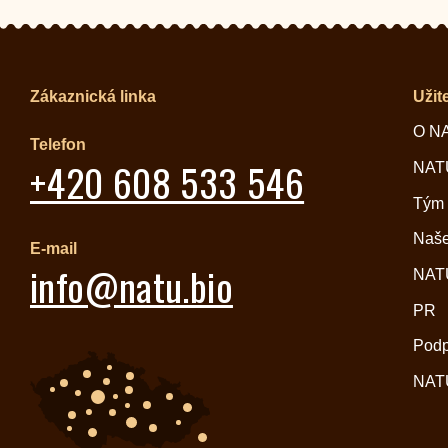
Zákaznická linka
Užit
O N
Telefon
+420 608 533 546
NATU
Tým
Naše
E-mail
info@natu.bio
NATU
PR
Pod
NATU