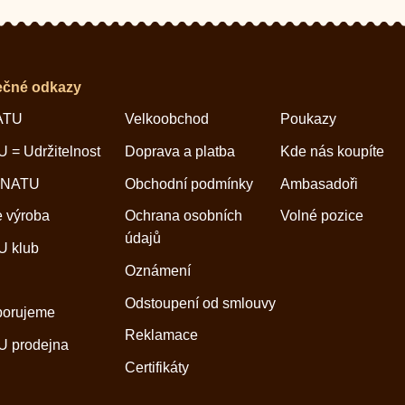
ečné odkazy
ATU
Velkoobchod
Poukazy
 = Udržitelnost
Doprava a platba
Kde nás koupíte
 NATU
Obchodní podmínky
Ambasadoři
 výroba
Ochrana osobních
Volné pozice
údajů
 klub
Oznámení
Odstoupení od smlouvy
porujeme
Reklamace
 prodejna
Certifikáty