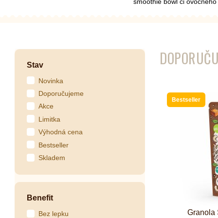
smoothie bowl či ovocného s
Kombuchy
Porcovan
DOPORUČU
Energetické nápoje
Sypané
Stav
Superfood shoty
Novinka
Kokosové nápoje
Doporučujeme
Bestseller
Ostatní nápoje
Akce
Limitka
Výhodná cena
Bestseller
Skladem
Benefit
Granola 
Bez lepku