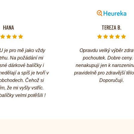
HANA
TEREZA B.
 je pro mě jako vždy
Opravdu velký výběr zdr
trhu. Na požádání mi
pochoutek. Dobre ceny. 
asné dárkové balíčky i
nenakupuji jen k narozenin
edělají a spíš je tvoří v
pravidelně pro zdravější tělo
obchodech. Čehož si
Doporučuji.
m, že mi vyšly vstříc.
líčky velmi potěšili !