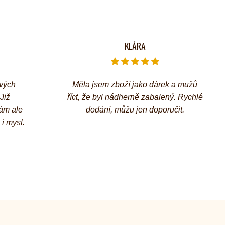
KLÁRA
avých
Měla jsem zboží jako dárek a mužů
Již
říct, že byl nádherně zabalený. Rychlé
ám ale
dodání, můžu jen doporučit.
 i mysl.