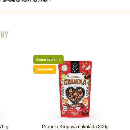
. Fantazii se meze nekladou!
ENY
Doporučujeme
Bestseller
70 g
Granola Křupavá čokoláda 300g