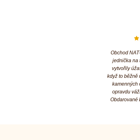
Obchod NATU
jednička na 
vytvořily úž
když to běžně n
kamenných 
opravdu váží
Obdarované ba