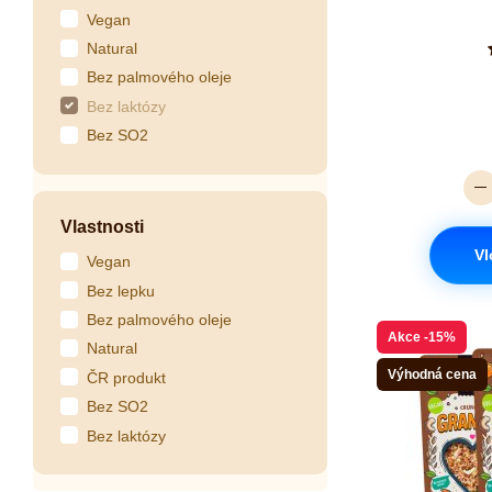
Vegan
Natural
Bez palmového oleje
Bez laktózy
Bez SO2
Vlastnosti
Vl
Vegan
Bez lepku
Bez palmového oleje
Akce
-15%
Natural
Výhodná cena
ČR produkt
Bez SO2
Bez laktózy