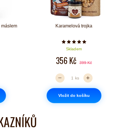
m máslem
Karamelová trojka
iček je 5 z 5
Počet hvězdiček je 5 z 5
Skladem
356 Kč
399 Kč
ks
Vložit do košíku
KAZNÍKŮ