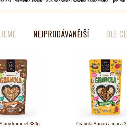
alátu. Perfektně zasytí i jako odpolední svačina samostatně... jen tak
é
Láhve
JEME
NEJPRODÁVANĚJŠÍ
DLE C
Kokosové nádobí
Slaný karamel 380g
Granola Banán a maca 3