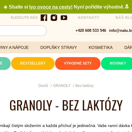
☀️ Sbalte si
lyo ovoce na cesty
!
Nyní pořídíte výhodně.🔝
SLEDUJTE NÁS
KONTAKTY
NÁŠ BL
+420 608 533 546
info@natu.b
INY A NÁPOJE
DOPLŇKY STRAVY
KOSMETIKA
DÁ
Í
BESTSELLERY
VÝHODNÉ SETY
NOVINKY
Cereálie a vločky
Domů
GRANOLY
Bez laktózy
GRANOLY - BEZ LAKTÓZY
xtrakty
ikají čistým složením a každá příchuť je jedinečná. Vaše ranní dávka 