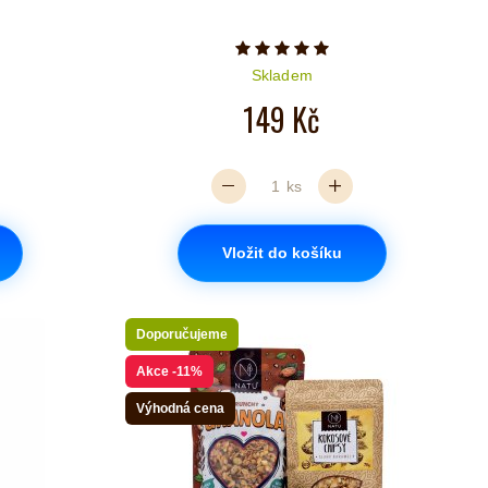
iček je 5 z 5
Počet hvězdiček je 5 z 5
Skladem
149 Kč
ks
Vložit do košíku
Doporučujeme
Akce
-11%
Výhodná cena