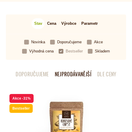
Stav
Cena
Výrobce
Parametr
Novinka
Doporučujeme
Akce
Výhodná cena
Bestseller
Skladem
DOPORUČUJEME
NEJPRODÁVANĚJŠÍ
DLE CENY
Akce
-31%
Bestseller