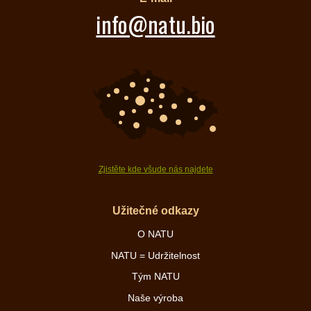
info@natu.bio
Zjistěte kde všude nás najdete
Užitečné odkazy
O NATU
NATU = Udržitelnost
Tým NATU
Naše výroba