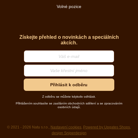
Volné pozice
Získejte přehled o novinkách a speciálních
akcích.
Přihlásit k odběru
Z odběru se můžete kdykoliv odhlásit.
Přihlášením souhlasíte se zasíláním obchodních sdělení a se zpracováním
osobních údajů.
© 2021 - 2026 Natu s.r.o.,
Nastavení cookies
,
Powered by Upgates Shops
,
design Sniperdesign