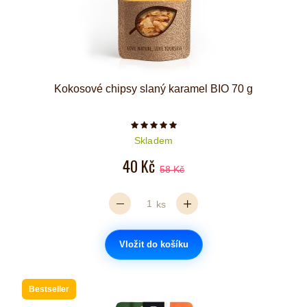
Kokosové chipsy slaný karamel BIO 70 g
Počet hvězdiček je 5 z 5
Skladem
40 Kč
58 Kč
ks
Vložit do košíku
Bestseller