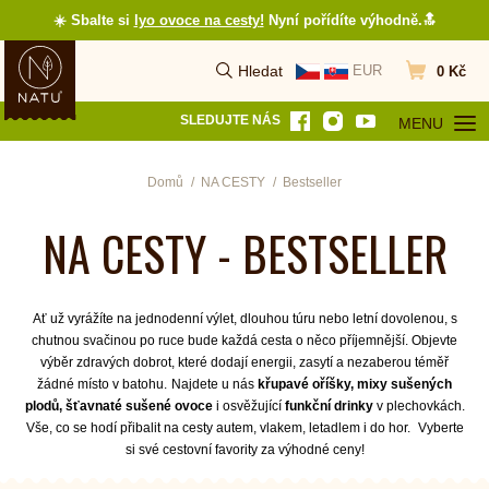
☀️ Sbalte si
lyo ovoce na cesty
!
Nyní pořídíte výhodně.🔝
Hledat
EUR
0 Kč
Vyhledat
Přejít do koš
SLEDUJTE NÁS
MENU
OTEVŘÍT MEN
Domů
NA CESTY
Bestseller
NA CESTY - BESTSELLER
Ať už vyrážíte na jednodenní výlet, dlouhou túru nebo letní dovolenou, s
chutnou svačinou po ruce bude každá cesta o něco příjemnější. Objevte
výběr zdravých dobrot, které dodají energii, zasytí a nezaberou téměř
žádné místo v batohu.
Najdete u nás
křupavé oříšky, mixy sušených
plodů, šťavnaté sušené ovoce
i osvěžující
funkční drinky
v plechovkách.
Vše, co se hodí přibalit na cesty autem, vlakem, letadlem i do hor.
Vyberte
si své cestovní favority za výhodné ceny!