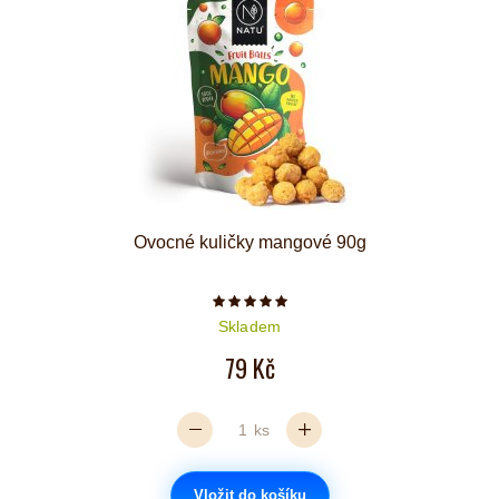
Ovocné kuličky mangové 90g
Počet hvězdiček je 5 z 5
Skladem
79 Kč
ks
Vložit do košíku