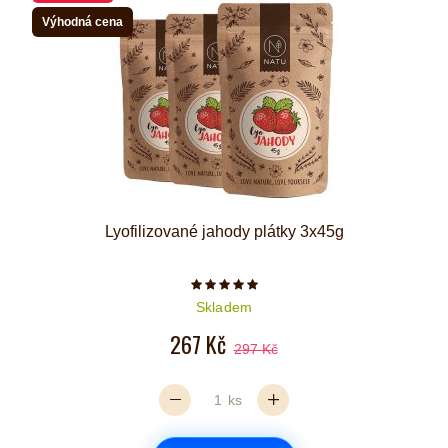
Výhodná cena
Lyofilizované jahody plátky 3x45g
Počet hvězdiček je 5 z 5
Skladem
267 Kč
297 Kč
ks