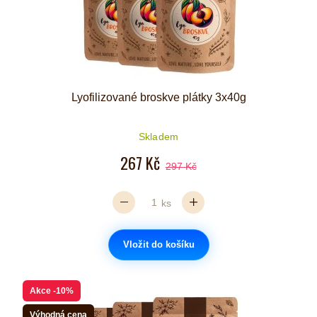
Lyofilizované broskve plátky 3x40g
Skladem
267 Kč
297 Kč
ks
Vložit do košíku
Akce
-10%
Výhodná cena