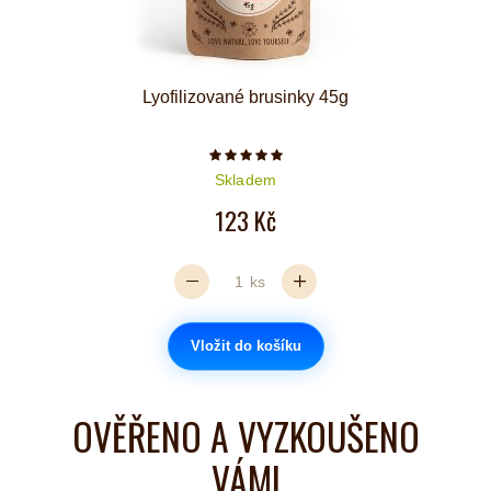
Lyofilizované brusinky 45g
Počet hvězdiček je 5 z 5
Skladem
123 Kč
ks
Vložit do košíku
OVĚŘENO A VYZKOUŠENO
VÁMI