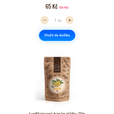
65 Kč
93 Kč
ks
Vložit do košíku
Lyofilizovaný banán plátky 20g