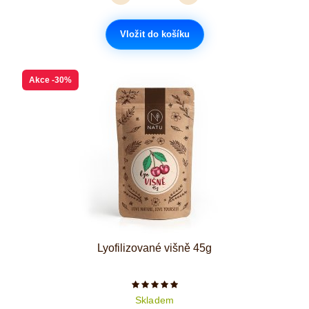
Vložit do košíku
Akce
-30%
Lyofilizované višně 45g
Počet hvězdiček je 5 z 5
Skladem