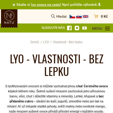
☀️ Sbalte si
lyo ovoce na cesty
!
Nyní pořídíte výhodně.🔝
Hledat
0 Kč
Vyhledat
Přejít do koš
SLEDUJTE NÁS
MENU
OTEVŘÍT MEN
Domů
LYO
Vlastnosti - Bez lepku
LYO - VLASTNOSTI - BEZ
LEPKU
S lyofilizovaným ovocem si můžete vychutnat plnou
chuť čerstvého ovoce
kdykoli během roku. Šetrné sušení mrazem zachovává jeho přirozenou
barvu, vůni, chuť i důležité vitamíny a minerály. Lehké, křupavé a
bez
přidaného cukru
– ideální do kaší, jogurtů, smoothie nebo jen tak na
mlsání. Ať už milujete sladké jahody, svěží maliny nebo exotické mango,
naše mrazem sušené ovoce přináší přírodní energii v každém soustu.