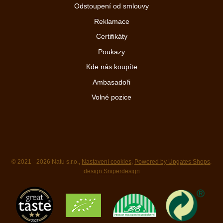
Odstoupení od smlouvy
Reklamace
Certifikáty
Poukazy
Kde nás koupíte
Ambasadoři
Volné pozice
© 2021 - 2026 Natu s.r.o.,
Nastavení cookies
,
Powered by Upgates Shops
,
design Sniperdesign