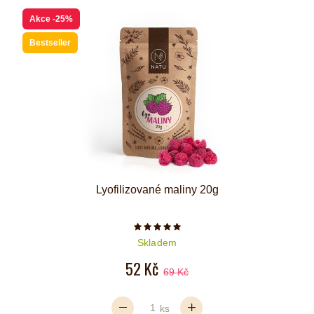
Akce
-25%
Bestseller
Lyofilizované maliny 20g
Počet hvězdiček je 5 z 5
Skladem
52 Kč
69 Kč
ks