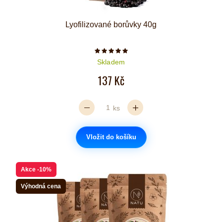
Lyofilizované borůvky 40g
Počet hvězdiček je 5 z 5
Skladem
137 Kč
ks
Vložit do košíku
Akce
-10%
Výhodná cena