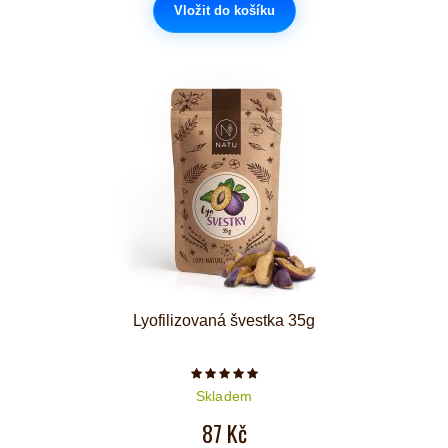
Vložit do košíku
Lyofilizovaná švestka 35g
Počet hvězdiček je 5 z 5
Skladem
87 Kč