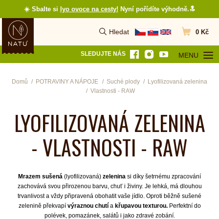
☀️ Sbalte si
lyo ovoce na cesty
!
Nyní pořídíte výhodně.🔝
Hledat
0 Kč
Vyhledat
Přejít do koš
SLEDUJTE NÁS
MENU
OTEVŘÍT MEN
Domů
POTRAVINY A NÁPOJE
Suché plody
Lyofilizovaná zelenina
Vlastnosti - RAW
LYOFILIZOVANÁ ZELENINA
- VLASTNOSTI - RAW
Mrazem sušená
(lyofilizovaná)
zelenina
si díky šetrnému zpracování
zachovává svou přirozenou barvu, chuť i živiny. Je lehká, má dlouhou
trvanlivost a vždy připravená obohatit vaše jídlo. Oproti běžně sušené
zelenině překvapí
výraznou chutí
a
křupavou texturou.
Perfektní do
polévek, pomazánek, salátů i jako zdravé zobání.