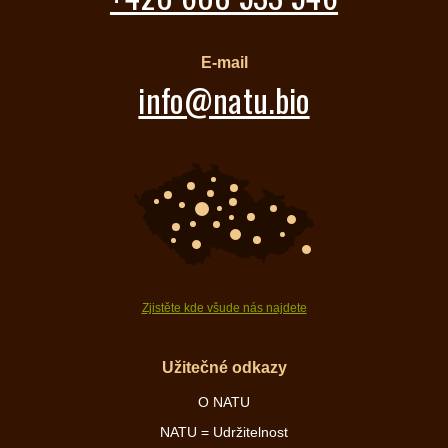
E-mail
info@natu.bio
Zjistěte kde všude nás najdete
Užitečné odkazy
O NATU
NATU = Udržitelnost