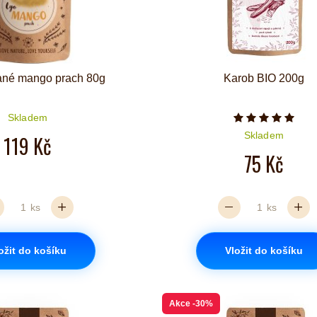
vané mango prach 80g
Karob BIO 200g
Skladem
Počet hvězd
Skladem
119 Kč
75 Kč
ks
ks
ožit do košíku
Vložit do košíku
Akce
-30%