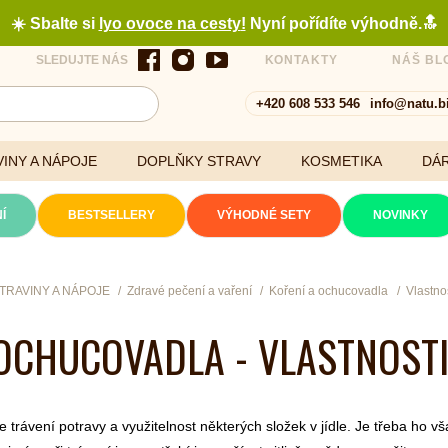
☀️ Sbalte si
lyo ovoce na cesty
!
Nyní pořídíte výhodně.🔝
SLEDUJTE NÁS
KONTAKTY
NÁŠ BL
+420 608 533 546
info@natu.b
INY A NÁPOJE
DOPLŇKY STRAVY
KOSMETIKA
DÁ
Í
BESTSELLERY
VÝHODNÉ SETY
NOVINKY
Cereálie a vločky
TRAVINY A NÁPOJE
Zdravé pečení a vaření
Koření a ochucovadla
Vlastno
OCHUCOVADLA - VLASTNOSTI
xtrakty
 trávení potravy a využitelnost některých složek v jídle. Je třeba ho 