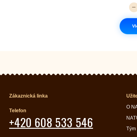
Vl
Zákaznická linka
Užit
O N
Telefon
+420 608 533 546
NATU
Tým