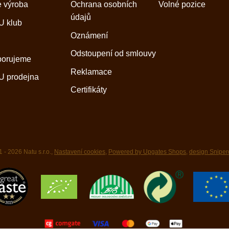
 výroba
Ochrana osobních
Volné pozice
údajů
 klub
Oznámení
Odstoupení od smlouvy
porujeme
Reklamace
 prodejna
Certifikáty
 - 2026 Natu s.r.o.,
Nastavení cookies
,
Powered by Upgates Shops
,
design Sniper