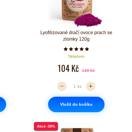
Lyofilizované dračí ovoce prach se
zlomky 120g
iček je 5 z 5
Počet hvězdiček je 5 z 5
Skladem
104 Kč
149 Kč
ks
Vložit do košíku
Akce
-30%