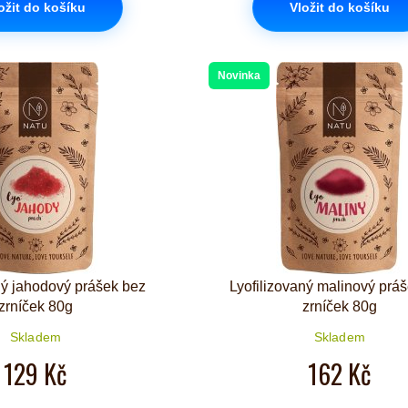
ožit do košíku
Vložit do košíku
Novinka
ný jahodový prášek bez
Lyofilizovaný malinový prá
zrníček 80g
zrníček 80g
Skladem
Skladem
129 Kč
162 Kč