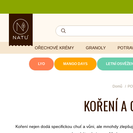
OŘECHOVÉ KRÉMY
GRANOLY
POTRAV
LYO
MANGO DAYS
LETNÍ OSVĚŽEN
Lyofilizovaná
Domů
PO
zelenina
Ghí
Vitaminy
KOŘENÍ A 
Sušené ovoce
Džemy
Minerály
NATU mixy
Přírodní e
Ořechy a semínka
Koření nejen dodá specifickou chuť a vůni, ale mnohdy zlepšuje