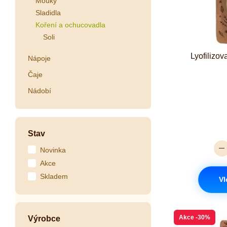
Mouky
Sladidla
Koření a ochucovadla
Soli
Lyofilizo
Nápoje
Čaje
Nádobí
Stav
Novinka
Akce
Skladem
Vl
Akce
-30%
Výrobce