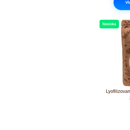
Vl
Novinka
Lyofilizova