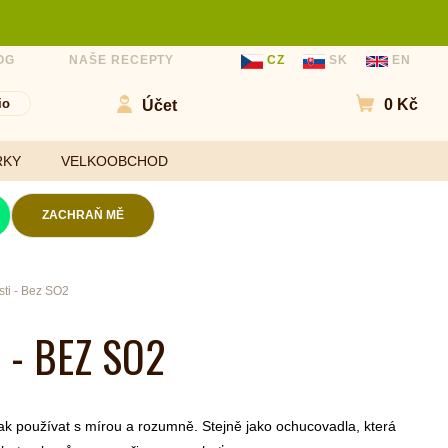
OG
NAŠE RECEPTY
CZ
SK
EN
io
0 Kč
Účet
Přejít do
RKY
VELKOOBCHOD
ZACHRAŇ MĚ
Kokosové chipsy
sti - Bez SO2
Mouky
Slané chipsy a
 - BEZ SO2
ořechy
Sladidla
Ovocné kuličky a
Koření a
chipsy
(aktuální)
ochucovadla
Čokolády
však používat s mírou a rozumně. Stejně jako ochucovadla, která
Bezlepkové tyčinky