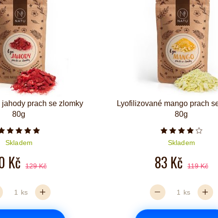
é jahody prach se zlomky
Lyofilizované mango prach s
80g
80g
Počet hvězdiček je 5 z 5
Počet hvězd
Skladem
Skladem
0 Kč
83 Kč
129 Kč
119 Kč
ks
ks