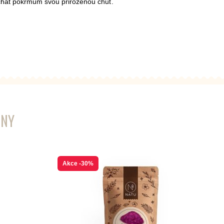
echat pokrmům svou přirozenou chuť.
ENY
Akce
-30%