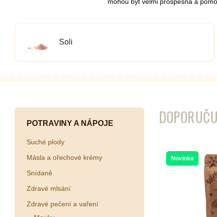
mohou být velmi prospěšná a pomoci
Soli
Kombuchy
Porcovan
Energetické nápoje
Sypané
Superfood shoty
Kokosové nápoje
Ostatní nápoje
DOPORUČU
POTRAVINY A NÁPOJE
Suché plody
Másla a ořechové krémy
Novinka
Snídaně
Zdravé mlsání
Zdravé pečení a vaření