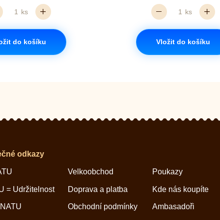
ks
ks
ožit do košíku
Vložit do košíku
ečné odkazy
ATU
Velkoobchod
Poukazy
 = Udržitelnost
Doprava a platba
Kde nás koupíte
 NATU
Obchodní podmínky
Ambasadoři