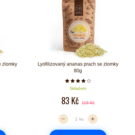
e zlomky
Lyofilizovaný ananas prach se zlomky
80g
iček je 4 z 5
Počet hvězdiček je 4 z 5
Skladem
83 Kč
119 Kč
ks