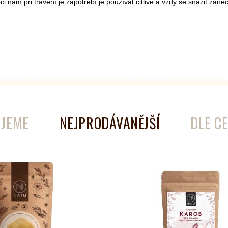
 nám při trávení je zapotřebí je používat citlivě a vždy se snažit zan
é
Láhve
Kokosové nádobí
JEME
NEJPRODÁVANĚJŠÍ
DLE C