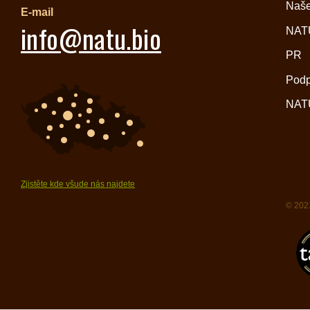
Naše
E-mail
info@natu.bio
NATU
PR
Pod
NATU
Zjistěte kde všude nás najdete
© 2021